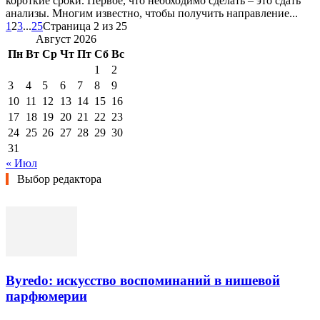
короткие сроки. Первое, что необходимо сделать – это сдать
анализы. Многим известно, чтобы получить направление...
1
2
3
...
25
Страница 2 из 25
Август 2026
Пн
Вт
Ср
Чт
Пт
Сб
Вс
1
2
3
4
5
6
7
8
9
10
11
12
13
14
15
16
17
18
19
20
21
22
23
24
25
26
27
28
29
30
31
« Июл
Выбор редактора
Byredo: искусство воспоминаний в нишевой
парфюмерии