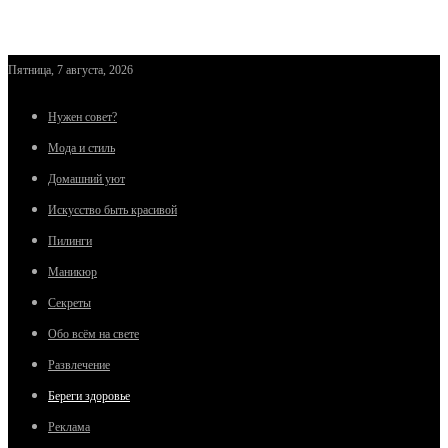
Пятница, 7 августа, 2026
Нужен совет?
Мода и стиль
Домашний уют
Искусство быть красивой
Пилинги
Маникюр
Секреты
Обо всём на свете
Развлечение
Береги здоровье
Реклама