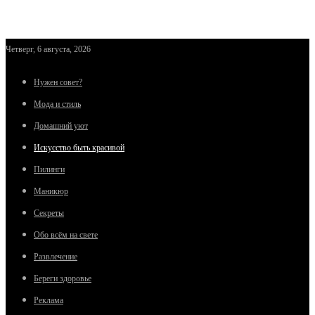
Четверг, 6 августа, 2026
Нужен совет?
Мода и стиль
Домашний уют
Искусство быть красивой
Пилинги
Маникюр
Секреты
Обо всём на свете
Развлечение
Береги здоровье
Реклама