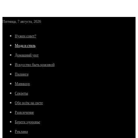
Пятница, 7 августа, 2026
Нужен совет?
Мода и стиль
Домашний уют
Искусство быть красивой
Пилинги
Маникюр
Секреты
Обо всём на свете
Развлечение
Береги здоровье
Реклама