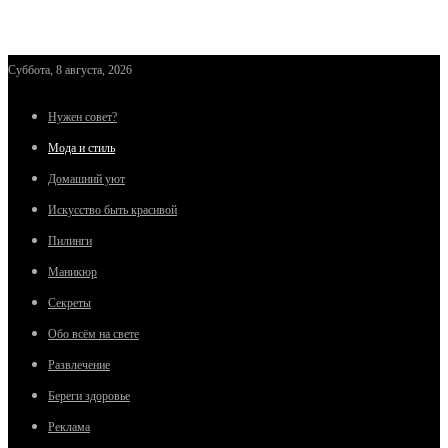
Суббота, 8 августа, 2026
Нужен совет?
Мода и стиль
Домашний уют
Искусство быть красивой
Пилинги
Маникюр
Секреты
Обо всём на свете
Развлечение
Береги здоровье
Реклама