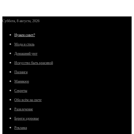
Суббота, 8 августа, 2026
Нужен совет?
Мода и стиль
Домашний уют
Искусство быть красивой
Пилинги
Маникюр
Секреты
Обо всём на свете
Развлечение
Береги здоровье
Реклама