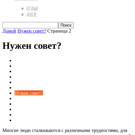
ОТДЫХ
ДОСУГ
Домой
Нужен совет?
Страница 2
Нужен совет?
Береги здоровье
Досуг
Интернет
Искусство быть красивой
Мода и стиль
Новости24
Нужен совет?
Обо всём на свете
Развлечение
Реклама
Секс
Статьи
Многие люди сталкиваются с различными трудностями, для