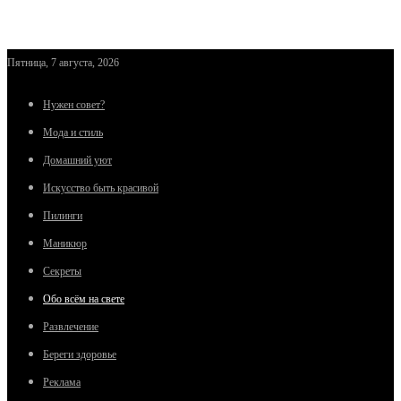
Пятница, 7 августа, 2026
Нужен совет?
Мода и стиль
Домашний уют
Искусство быть красивой
Пилинги
Маникюр
Секреты
Обо всём на свете
Развлечение
Береги здоровье
Реклама