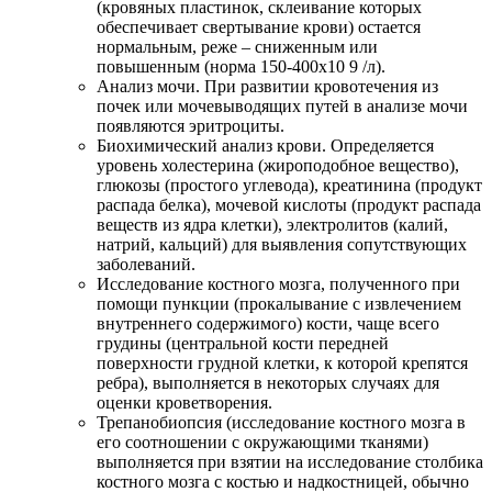
(кровяных пластинок, склеивание которых
обеспечивает свертывание крови) остается
нормальным, реже – сниженным или
повышенным (норма 150-400х10 9 /л).
Анализ мочи. При развитии кровотечения из
почек или мочевыводящих путей в анализе мочи
появляются эритроциты.
Биохимический анализ крови. Определяется
уровень холестерина (жироподобное вещество),
глюкозы (простого углевода), креатинина (продукт
распада белка), мочевой кислоты (продукт распада
веществ из ядра клетки), электролитов (калий,
натрий, кальций) для выявления сопутствующих
заболеваний.
Исследование костного мозга, полученного при
помощи пункции (прокалывание с извлечением
внутреннего содержимого) кости, чаще всего
грудины (центральной кости передней
поверхности грудной клетки, к которой крепятся
ребра), выполняется в некоторых случаях для
оценки кроветворения.
Трепанобиопсия (исследование костного мозга в
его соотношении с окружающими тканями)
выполняется при взятии на исследование столбика
костного мозга с костью и надкостницей, обычно