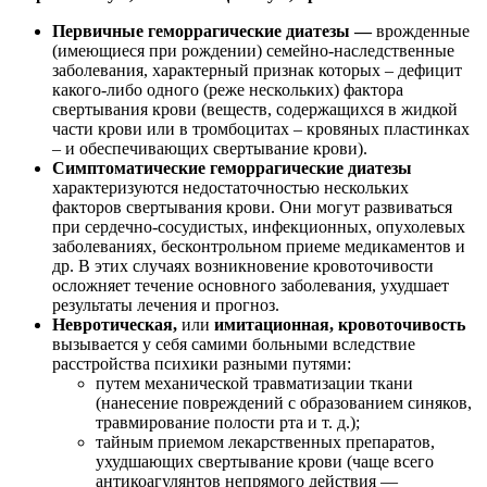
Первичные геморрагические диатезы —
врожденные
(имеющиеся при рождении) семейно-наследственные
заболевания, характерный признак которых – дефицит
какого-либо одного (реже нескольких) фактора
свертывания крови (веществ, содержащихся в жидкой
части крови или в тромбоцитах – кровяных пластинках
– и обеспечивающих свертывание крови).
Симптоматические геморрагические диатезы
характеризуются недостаточностью нескольких
факторов свертывания крови. Они могут развиваться
при сердечно-сосудистых, инфекционных, опухолевых
заболеваниях, бесконтрольном приеме медикаментов и
др. В этих случаях возникновение кровоточивости
осложняет течение основного заболевания, ухудшает
результаты лечения и прогноз.
Невротическая,
или
имитационная, кровоточивость
вызывается у себя самими больными вследствие
расстройства психики разными путями:
путем механической травматизации ткани
(нанесение повреждений с образованием синяков,
травмирование полости рта и т. д.);
тайным приемом лекарственных препаратов,
ухудшающих свертывание крови (чаще всего
антикоагулянтов непрямого действия —