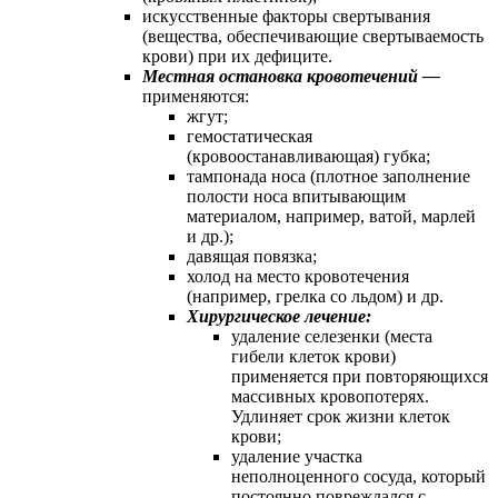
искусственные факторы свертывания
(вещества, обеспечивающие свертываемость
крови) при их дефиците.
Местная остановка кровотечений —
применяются:
жгут;
гемостатическая
(кровоостанавливающая) губка;
тампонада носа (плотное заполнение
полости носа впитывающим
материалом, например, ватой, марлей
и др.);
давящая повязка;
холод на место кровотечения
(например, грелка со льдом) и др.
Хирургическое лечение:
удаление селезенки (места
гибели клеток крови)
применяется при повторяющихся
массивных кровопотерях.
Удлиняет срок жизни клеток
крови;
удаление участка
неполноценного сосуда, который
постоянно повреждался с