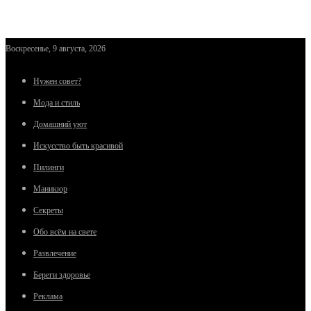
Воскресенье, 9 августа, 2026
Нужен совет?
Мода и стиль
Домашний уют
Искусство быть красивой
Пилинги
Маникюр
Секреты
Обо всём на свете
Развлечение
Береги здоровье
Реклама