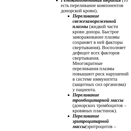
Гемокомпонентная терапия
(то
есть переливание компонентов
донорской крови).
Переливание
свежезамороженной
плазмы
(жидкой части
крови донора. Быстрое
замораживание плазмы
сохраняет в ней факторы
свертывания). Восполняет
дефицит всех факторов
свертывания.
Многократные
переливания плазмы
повышают риск нарушений
в системе иммунитета
(защитных сил организма)
у пациента.
Переливание
тромбоцитарной массы
(донорских тромбоцитов –
кровяных пластинок).
Переливание
эритроцитарной
массы
(эритроцитов –