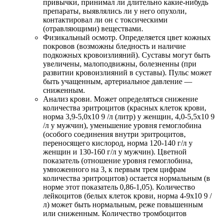
привычки, принимал ли длительно какие-нибудь
препараты, выявлялись ли у него опухоли,
контактировал ли он с токсическими
(отравляющими) веществами.
Физикальный осмотр. Определяется цвет кожных
покровов (возможны бледность и наличие
подкожных кровоизлияний). Суставы могут быть
увеличены, малоподвижны, болезненны (при
развитии кровоизлияний в суставы). Пульс может
быть учащенным, артериальное давление —
сниженным.
Анализ крови. Может определяться снижение
количества эритроцитов (красных клеток крови,
норма 3,9-5,0х10 9 /л (литр) у женщин, 4,0-5,5х10 9
/л у мужчин), уменьшение уровня гемоглобина
(особого соединения внутри эритроцитов,
переносящего кислород, норма 120-140 г/л у
женщин и 130-160 г/л у мужчин). Цветной
показатель (отношение уровня гемоглобина,
умноженного на 3, к первым трем цифрам
количества эритроцитов) остается нормальным (в
норме этот показатель 0,86-1,05). Количество
лейкоцитов (белых клеток крови, норма 4-9х10 9 /
л) может быть нормальным, реже повышенным
или сниженным. Количество тромбоцитов