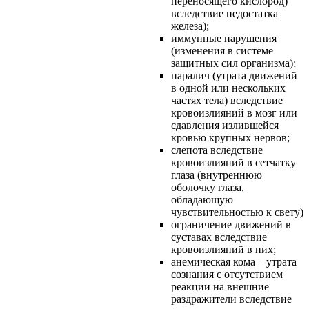
переносящего кислород)
вследствие недостатка
железа);
иммунные нарушения
(изменения в системе
защитных сил организма);
паралич (утрата движений
в одной или нескольких
частях тела) вследствие
кровоизлияний в мозг или
сдавления излившейся
кровью крупных нервов;
слепота вследствие
кровоизлияний в сетчатку
глаза (внутреннюю
оболочку глаза,
обладающую
чувствительностью к свету)
ограничение движений в
суставах вследствие
кровоизлияний в них;
анемическая кома – утрата
сознания с отсутствием
реакции на внешние
раздражители вследствие