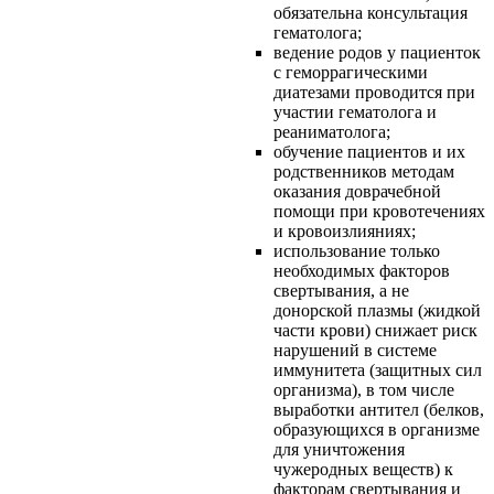
обязательна консультация
гематолога;
ведение родов у пациенток
с геморрагическими
диатезами проводится при
участии гематолога и
реаниматолога;
обучение пациентов и их
родственников методам
оказания доврачебной
помощи при кровотечениях
и кровоизлияниях;
использование только
необходимых факторов
свертывания, а не
донорской плазмы (жидкой
части крови) снижает риск
нарушений в системе
иммунитета (защитных сил
организма), в том числе
выработки антител (белков,
образующихся в организме
для уничтожения
чужеродных веществ) к
факторам свертывания и