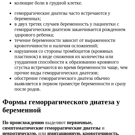
колющие боли в грудной клетке.
геморрагические диатезы часто встречаются у
беременных;
в двух третях случаев беременность у пациентки с
геморрагическим диатезом заканчивается рождением
здорового ребенка;
течение беременности зависит от выраженности
кровоточивости и наличия осложнений;
нарушения со стороны тромбоцитов (кровяных
пластинок) в виде снижения их количества или
ухудшения способности к образованию кровяного
сгустка встречаются во время беременности чаще, чем
прочие виды геморрагических диатезов;
обострение геморрагического диатеза обычно
выявляется в первом триместре беременности и сразу
после родов.
Формы геморрагического диатеза у
беременной
По происхождению
выделяют
первичные,
симптоматические
геморрагические диатезы
и
невротическую,
или
имитационную, кровоточивость.