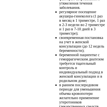
утяжеления течения
заболевания.
регулярное посещение
акушера-гинеколога (1 раз
в месяц в 1 триместре, 1 раз
в 2-3 недели во 2 триместре
и 1 раз в 7-10 дней в 3
триместре);
своевременная постановка
на учет в женской
консультации (до 12 недель
беременности);
беременной пациентке с
геморрагическим диатезом
требуется тщательный
контроль и
индивидуальный подход в
женской консультации и в
родильном доме;
в раннем послеродовом
периоде для уменьшения
объема кровопотери
желательно применение
утеротоников
(лекарственных средств,