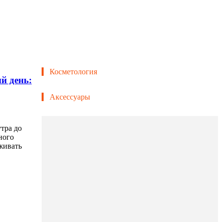
Косметология
й день:
Аксессуары
утра до
ного
живать