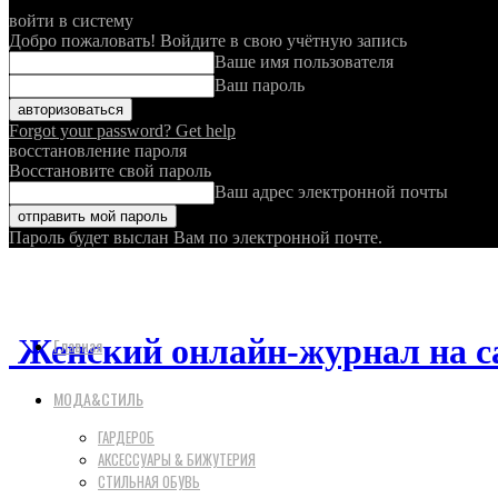
войти в систему
Добро пожаловать! Войдите в свою учётную запись
Ваше имя пользователя
Ваш пароль
Forgot your password? Get help
восстановление пароля
Восстановите свой пароль
Ваш адрес электронной почты
Пароль будет выслан Вам по электронной почте.
Женский онлайн-журнал на с
Главная
МОДА&СТИЛЬ
ГАРДЕРОБ
АКСЕССУАРЫ & БИЖУТЕРИЯ
СТИЛЬНАЯ ОБУВЬ