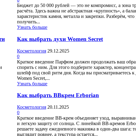
Бюджет до 50 000 рублей — это не компромисс, а зона т
расчёта. Здесь важна не абстрактная «крупность», а бала
характеристик камня, металла и закрепки. Разберём, что
получить...
Узнать больше
ти
Как выбрать духи Women Secret
Косметология
29.12.2025
0
Краткое введение Парфюм должен продолжать ваш образ
и
спорить с ним. Для этого подберите характер, концентр
шлейф под свой ритм дня. Когда вы присматриваетесь к
Women Secret,...
Узнать больше
Как выбрать BBкрем Erborian
Косметология
20.11.2025
0
Краткое введение BB‑крем объединяет уход, выравнива
и легкую защиту от солнца. С линейкой BB‑кремов Erbo
решаете задачу ежедневного макияжа в один‑два шага: т
выглядит ровнее, а текстура остается...