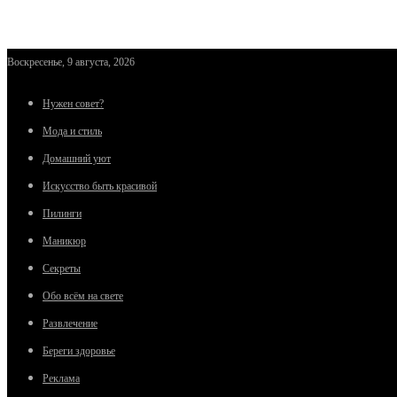
Воскресенье, 9 августа, 2026
Нужен совет?
Мода и стиль
Домашний уют
Искусство быть красивой
Пилинги
Маникюр
Секреты
Обо всём на свете
Развлечение
Береги здоровье
Реклама