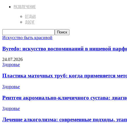
РАЗВЛЕЧЕНИЕ
ОТДЫХ
ДОСУГ
Искусство быть красивой
Byredo: искусство воспоминаний в нишевой пар
24.07.2026
Здоровье
Пластика маточных труб: когда применяется мето
Здоровье
Рентген акромиально-ключичного сустава: диагн
Здоровье
Лечение алкоголизма: современные подходы, эта