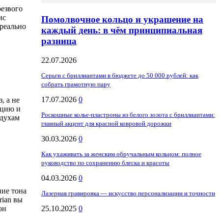
резвого
нс
Помолвочное кольцо и украшение на
 реально
каждый день: в чём принципиальная
разница
22.07.2026
Серьги с бриллиантами в бюджете до 50 000 рублей: как
собрать грамотную пару
17.07.2026
0
, а не
ацию и
Роскошные колье-пластроны из белого золота с бриллиантами:
 духам
главный акцент для красной ковровой дорожки
30.03.2026
0
Как ухаживать за женским обручальным кольцом: полное
руководство по сохранению блеска и красоты
04.03.2026
0
ние тона
Лазерная гравировка — искусство персонализации и точности
rian вы
25.10.2025
0
он