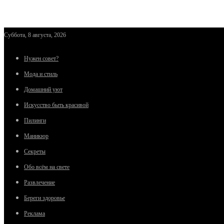
Суббота, 8 августа, 2026
Нужен совет?
Мода и стиль
Домашний уют
Искусство быть красивой
Пилинги
Маникюр
Секреты
Обо всём на свете
Развлечение
Береги здоровье
Реклама