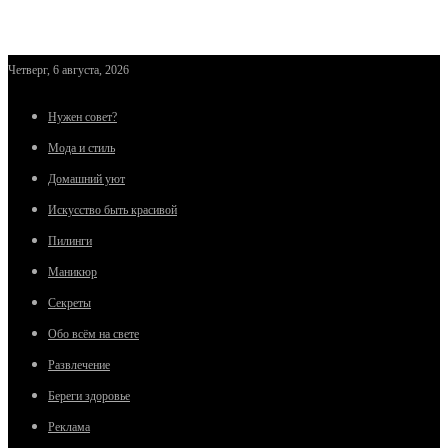
Четверг, 6 августа, 2026
Нужен совет?
Мода и стиль
Домашний уют
Искусство быть красивой
Пилинги
Маникюр
Секреты
Обо всём на свете
Развлечение
Береги здоровье
Реклама