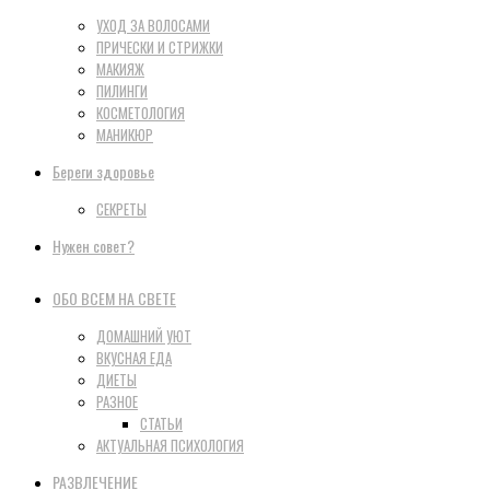
УХОД ЗА ВОЛОСАМИ
ПРИЧЕСКИ И СТРИЖКИ
МАКИЯЖ
ПИЛИНГИ
КОСМЕТОЛОГИЯ
МАНИКЮР
Береги здоровье
СЕКРЕТЫ
Нужен совет?
ОБО ВСЕМ НА СВЕТЕ
ДОМАШНИЙ УЮТ
ВКУСНАЯ ЕДА
ДИЕТЫ
РАЗНОЕ
СТАТЬИ
АКТУАЛЬНАЯ ПСИХОЛОГИЯ
РАЗВЛЕЧЕНИЕ