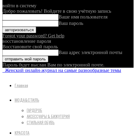
войти в систему
Добро пожаловать! Войдите в свою учётную запись
Ваше имя пользователя
Ваш пароль
Forgot your password? Get help
восстановление пароля
Восстановите свой пароль
Ваш адрес электронной почты
Пароль будет выслан Вам по электронной почте.
Женский онлайн-журнал на самые разнообразные темы
Главная
МОДА&СТИЛЬ
ГАРДЕРОБ
АКСЕССУАРЫ & БИЖУТЕРИЯ
СТИЛЬНАЯ ОБУВЬ
КРАСОТА