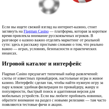
Если вы ищете свежий взгляд на интернет-казино, стоит
заглянуть на
Flagman Casino
— платформа, которая за короткое
время привлекла внимание русскоязычных игроков. В
разговоре о казино важно отделять маркетинг от реальной
сути: здесь я расскажу простыми словами о том, что реально
важно — играх, условиях, безопасности и практических
нюансах.
Игровой каталог и интерфейс
Flagman Casino предлагает типичный набор развлечений:
слоты от известных провайдеров, настольные игры и живое
казино. Интерфейс сделан так, чтобы найти нужную игру за
пару кликов: удобная фильтрация по провайдеру, жанру и
популярности, быстрый поиск и адаптивная версия для
мобильных устройств. Если вы любите пробовать новинки,
обратите внимание на раздел с новыми релизами — там часто
появляются тестовые фичи и акции.