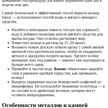
домашнюю спа-процедуру для ваших украшений один раз в
неделю или две.
Самый безопасный и эффективный способ вернуть кольцу
блеск — использование теплой воды и мягкого моющего
средства.
Налейте в небольшую емкость теплую (не горячую!)
воду и добавьте несколько капель мягкого средства для
мытья посуды. Оно отлично растворяет жир.
Поместите кольцо в раствор на 15–20 минут.
Возьмите новую детскую зубную щетку с самой мягкой
щетиной (это критически важно, чтобы не поцарапать
металл) и аккуратно потрите кольцо. Уделите особое
внимание зоне под камнем — именно там скапливается
больше всего грязи.
Промойте в чистой воде.
Важно:
обязательно закройте
слив в раковине пробкой перед тем, как промывать
кольцо!
Вытрите украшение насухо безворсовой салфеткой из
микрофибры. Не используйте бумажные полотенца — в
их составе есть древесные волокна, которые могут
оставить микроцарапины.
Особенности металлов и камней