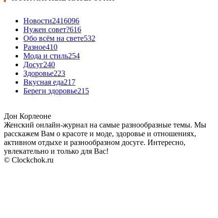
Новости24
16096
Нужен совет?
616
Обо всём на свете
532
Разное
410
Мода и стиль
254
Досуг
240
Здоровье
223
Вкусная еда
217
Береги здоровье
215
Дон Корлеоне
Женский онлайн-журнал на самые разнообразные темы. Мы
расскажем Вам о красоте и моде, здоровье и отношениях,
активном отдыхе и разнообразном досуге. Интересно,
увлекательно и только для Вас!
© Clockchok.ru