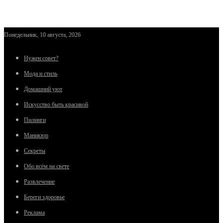
Понедельник, 10 августа, 2026
Нужен совет?
Мода и стиль
Домашний уют
Искусство быть красивой
Пилинги
Маникюр
Секреты
Обо всём на свете
Развлечение
Береги здоровье
Реклама