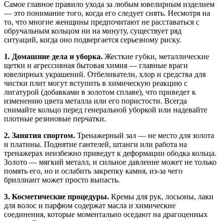
Самое главное правило ухода за любым ювелирным изделием
— это понимание того, когда его следует снять. Несмотря на
то, что многие женщины предпочитают не расставаться с
обручальным кольцом ни на минуту, существует ряд
ситуаций, когда оно подвергается серьезному риску.
1. Домашние дела и уборка.
Жесткие губки, металлические
щетки и агрессивная бытовая химия — главные враги
ювелирных украшений. Отбеливатели, хлор и средства для
чистки плит могут вступить в химическую реакцию с
лигатурой (добавками в золотом сплаве), что приведет к
изменению цвета металла или его пористости. Всегда
снимайте кольцо перед генеральной уборкой или надевайте
плотные резиновые перчатки.
2. Занятия спортом.
Тренажерный зал — не место для золота
и платины. Поднятие гантелей, штанги или работа на
тренажерах неизбежно приведут к деформации ободка кольца.
Золото — мягкий металл, и сильное давление может не только
помять его, но и ослабить закрепку камня, из-за чего
бриллиант может просто выпасть.
3. Косметические процедуры.
Кремы для рук, лосьоны, лаки
для волос и парфюм содержат масла и химические
соединения, которые моментально оседают на драгоценных