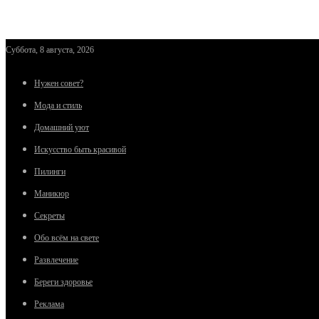
Суббота, 8 августа, 2026
Нужен совет?
Мода и стиль
Домашний уют
Искусство быть красивой
Пилинги
Маникюр
Секреты
Обо всём на свете
Развлечение
Береги здоровье
Реклама