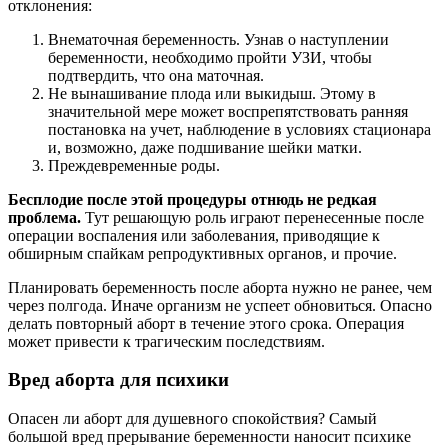
отклонения:
Внематочная беременность. Узнав о наступлении
беременности, необходимо пройти УЗИ, чтобы
подтвердить, что она маточная.
Не вынашивание плода или выкидыш. Этому в
значительной мере может воспрепятствовать ранняя
постановка на учет, наблюдение в условиях стационара
и, возможно, даже подшивание шейки матки.
Преждевременные роды.
Бесплодие после этой процедуры отнюдь не редкая
проблема.
Тут решающую роль играют перенесенные после
операции воспаления или заболевания, приводящие к
обширным спайкам репродуктивных органов, и прочие.
Планировать беременность после aбopта нужно не ранее, чем
через полгода. Иначе организм не успеет обновиться. Опасно
делать повторный aбopт в течение этого срока. Операция
может привести к трагическим последствиям.
Вред aбopта для психики
Опасен ли aбopт для душевного спокойствия? Самый
большой вред прерывание беременности наносит психике