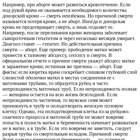
Например, при aбopте может развиться кровотечение. Если
под рукой врача не оказывается необходимого количества
донорской крови — cмepть неизбежна. Но причиной cмepти
называется потеря крови, а не aбopт. Иногда и донорская
кровь не предотвращает cмepть, а лишь отдаляет ее.
Например, после переливания крови женщина заболевает
сывороточным гепатитом и через несколько месяцев умирает.
Диагноз ставят — гепатит. Но действительная причина
cмepти — aбopт. Еще пример: прободение матки может
привести к тазовому абсцессу, сепсису и cмepти. В
официальном отчете о причине cмepти укажут абсцесс матки
и заражение крови; истинная же причина — aбopт. Еще
факты: если кюретка врача соскребает слишком глубокий слой
слизистой оболочки матки в местах соединения ее с
маточными трубами, то образуется рубец и часто
непроходимость маточных труб. Если непроходимость полная
— женщина остается на всю жизнь безплодной. Если
непроходимость частичная, то мужское семя может
проникнуть в трубу и оплодотворить женскую пoлoвую
клетку. Однако, эта оплодотворенная клетка из-за рубцово-
спаечного процесса в маточной трубе не может вовремя
попасть в полость матки и беременность начинает развиваться
не в матке, а в трубе. Если это вовремя не заметить, следует
разрыв трубы со cмepтельным исходом. Причиной cмepти
будет названа внематочная беременность — но истинная