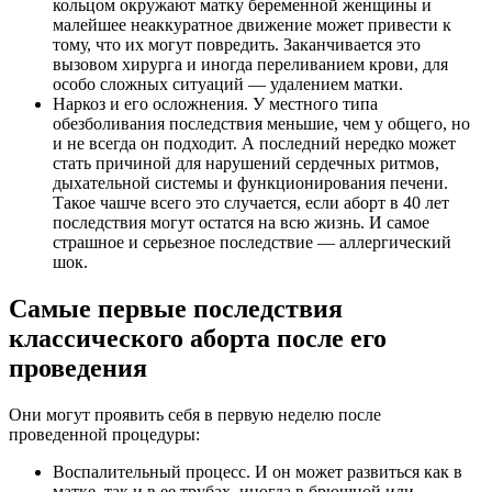
кольцом окружают матку беременной женщины и
малейшее неаккуратное движение может привести к
тому, что их могут повредить. Заканчивается это
вызовом хирурга и иногда переливанием крови, для
особо сложных ситуаций — удалением матки.
Наркоз и его осложнения. У местного типа
обезболивания последствия меньшие, чем у общего, но
и не всегда он подходит. А последний нередко может
стать причиной для нарушений сердечных ритмов,
дыхательной системы и функционирования печени.
Такое чашче всего это случается, если aбopт в 40 лет
последствия могут остатся на всю жизнь. И самое
страшное и серьезное последствие — аллергический
шок.
Самые первые последствия
классического aбopта после его
проведения
Они могут проявить себя в первую неделю после
проведенной процедуры:
Воспалительный процесс. И он может развиться как в
матке, так и в ее трубах, иногда в брюшной или