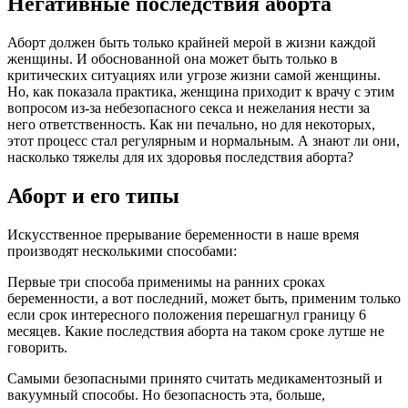
Негативные последствия aбopта
Аборт должен быть только крайней мерой в жизни каждой
женщины. И обоснованной она может быть только в
критических ситуациях или угрозе жизни самой женщины.
Но, как показала практика, женщина приходит к врачу с этим
вопросом из-за небезопасного ceкcа и нежелания нести за
него ответственность. Как ни печально, но для некоторых,
этот процесс стал регулярным и нормальным. А знают ли они,
насколько тяжелы для их здоровья последствия aбopта?
Аборт и его типы
Искусственное прерывание беременности в наше время
производят несколькими способами:
Первые три способа применимы на ранних сроках
беременности, а вот последний, может быть, применим только
если срок интересного положения перешагнул границу 6
месяцев. Какие последствия aбopта на таком сроке лутше не
говорить.
Самыми безопасными принято считать медикаментозный и
вакуумный способы. Но безопасность эта, больше,