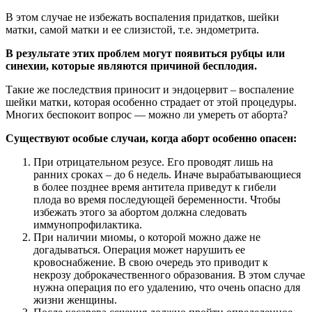
В этом случае не избежать воспаления придатков, шейки
матки, самой матки и ее слизистой, т.е. эндометрита.
В результате этих проблем могут появиться рубцы или
синехии, которые являются причиной бесплодия.
Такие же последствия приносит и эндоцервит – воспаление
шейки матки, которая особенно страдает от этой процедуры.
Многих беспокоит вопрос — можно ли умереть от aбopта?
Существуют особые случаи, когда aбopт особенно опасен:
При отрицательном резусе. Его проводят лишь на
ранних сроках – до 6 недель. Иначе выpaбатывающиеся
в более позднее время антитела приведут к гибели
плода во время последующей беременности. Чтобы
избежать этого за aбopтом должна следовать
иммунопрофилактика.
При наличии миомы, о которой можно даже не
догадываться. Операция может нарушить ее
кровоснабжение. В свою очередь это приводит к
некрозу доброкачественного образования. В этом случае
нужна операция по его удалению, что очень опасно для
жизни женщины.