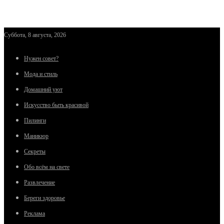
Суббота, 8 августа, 2026
Нужен совет?
Мода и стиль
Домашний уют
Искусство быть красивой
Пилинги
Маникюр
Секреты
Обо всём на свете
Развлечение
Береги здоровье
Реклама