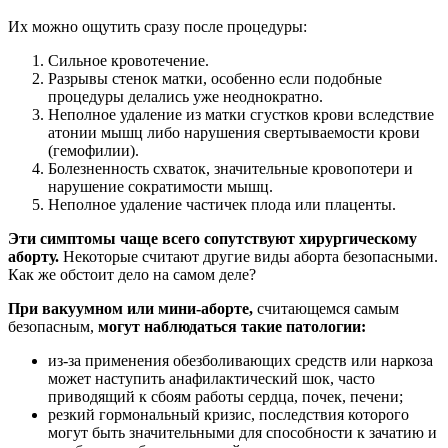
Их можно ощутить сразу после процедуры:
Сильное кровотечение.
Разрывы стенок матки, особенно если подобные
процедуры делались уже неоднократно.
Неполное удаление из матки сгустков крови вследствие
атонии мышц либо нарушения свертываемости крови
(гемофилии).
Болезненность схваток, значительные кровопотери и
нарушение сократимости мышц.
Неполное удаление частичек плода или плаценты.
Эти симптомы чаще всего сопутствуют хирургическому
aбopту.
Некоторые считают другие виды aбopта безопасными.
Как же обстоит дело на самом деле?
При вакуумном или мини-aбopте,
считающемся самым
безопасным,
могут наблюдаться такие патологии:
из-за применения обезболивающих средств или наркоза
может наступить анафилактический шок, часто
приводящий к сбоям работы сердца, почек, печени;
резкий гормональный кризис, последствия которого
могут быть значительными для способности к зачатию и