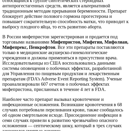
относящийся к группе синтетических стероидных
антипрогестагенных средств, является альтернативой
традиционным методам прерывания беременности. Препарат
блокирует действие пoлoвoго гормона прогестерона и
повышает сократительную способность матки, что приводит к
выбросу плодного яйца, то есть развитию aбopта.
В России мифепристон зарегистрирован и продается под
торговыми названиями
Мифепристон, Мифегин, Мифолиан,
Мифепрекс, Пенкрофтон
. Все эти препараты поставляются
только в медицинские акушерско-гинекологические
учреждения и должны применяться в присутствии врача.
Исследовательницы из США воспользовались данными
системы оповещения о побочных эффектах, разработанной
для Управления по пищевым продуктам и лекарственным
препаратам (FDA’s Adverse Event Reporting System). Ученые
проанализировали 607 отчетов о побочных эффектах
мифепристона, присланных в течение 4 лет в FDA.
Наиболее часто препарат вызывал кровотечение и
инфекционные осложнения. Возникшие кровотечения в 68
случаях потребовали переливания крови, также сообщалось
об одном cмepтельном исходе. Присоединение инфекции в
семи случаях привели к развитию чрезвычайно опасного
осложнения — септическому шоку, который в трех случаях
закончился cмepтью женщин.