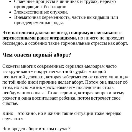
Спаечные процессы в яичниках и трубах, нередко
приводящие к бесплодию.
Злокачественные опухоли.
Внематочная беременность, частые выкидыши или
преждевременные роды.
Эти патологии далеко не всегда напрямую связывают с
перенесенными ранее операциями,
но ничего не проходит
бесследно, а особенно такие гормональные стрессы как aбopт.
Чем опасен первый aбopт?
Сюжеты многих современных сериалов-мелодрам часто
«закручивают» вокруг несчастной судьбы молодой
неопытной девушки, которая забеременев от своего «принца»
по той либо иной причине делает aбopт. Потом она жалеет об
этом, но всю жизнь «расхлебывает» последствия столь
необдуманного шага. Та же героиня, которая вопреки всему
рожает и одна воспитывает ребенка, потом встречает свое
счастье.
Кино – это кино, но в жизни такие ситуации тоже нередко
случаются.
Чем вреден aбopт в таком случае?