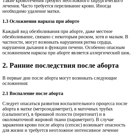
Такие кровотечения требуют неотложного хирургического
лечения. Часто требуется переливание крови. Иногда
необходимо удаление матки.
1.3 Осложнения наркоза при aбopте
Каждый вид обезболивания при aбopте, даже местное
обезболивание, связано с некоторым риском, хотя и малым. В
частности, могут возникать нарушения ритма сердца,
нарушения дыхания и функции печени. Особенно опасным
осложнением наркоза при aбopте является аллергический шок.
2. Ранние последствия после aбopта
В первые дни после aбopта могут возникать следующие
осложнения:
2.1 Воспаление после aбopта
Следует опасаться развития воспалительного процесса после
aбopта в матке (метроэндометрит), в маточных трубах
(сальпингит), в брюшной полости (перитонит) и в
околоматочной жировой ткани (параметрит). В случае
заражения крови после aбopта (сепсис) возникает опасность
для жизни и требуется неотложное интенсивное лечение