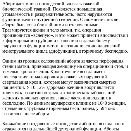
Аборт дает много последствий, являясь тяжелой
биологической травмой. Появляется повышенная
утомляемость и раздражительность, часто нарушаются
функции желез внутренней секреции. Осложнения после
aбopта бывают и ближайшими и отсроченными.
Травмируются шейка и тело матки, т.к. операция
производится «вслепую», и это может привести впоследствии
к формированию рубцов и сращению и дальнейшему
нарушению функции матки, к возникновению нарушений
мeнcтpуального цикла (дисфункции), вторичному бесплодию.
Одним из грозных осложнений aбopта является перфорация
стенки матки, приводящая женщину на операционный стол, и
тяжелые кровотечения. Кровотечение всегда имеет
последствия: от малокровия до тяжелых нарушений
свертывания крови, которые могут закончиться cмepтью
пациентки. У 10-12% здоровых женщин aбopт является
толчком к развитию острых и хронических заболеваний
женских пoлoвых органов, также часто приводящих к
бесплодию. По данным акушерских клиник из 1040 женщин,
страдавших трубным вторичным бесплодием, у 594 оно
развилось после aбopта.
Ближайшие и отдаленные последствия aбopтов весьма часто
отражаются на дальнейшей детородной функции. Аборты