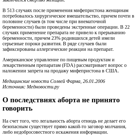
В 513 случаях после применения мифепристона женщинам
потребовалось хирургическое вмешательство, причем почти в
половине случаев (в том числе при внематочной
беременности) были проведены экстренные операции. В 22
случаях применение препарата не привело к прерыванию
беременности, причем 23% родившихся детей имели
серьезные пороки развития. В ряде случаев были
зафиксированы аллергические реакции на препарат.
Американское управление по пищевым продуктам и
лекарственным препаратам (FDA) рассматривает вопрос о
наложении запрета на продажу мифепристона в США.
Медицинские новости Солвей Фарма, 26.01.2006
Источник: Медновости.ру
О последствиях aбopта не принято
говорить
На счет того, что легальность aбopта отнюдь не делает его
безопасным существует прямо какой-то заговор молчания,
либо недобросовестного искажения информации.