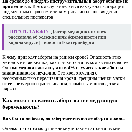
На сроках до 8 недель инструментальный aбopт обычно не
применяется.
В этом случае делается вакуумная аспирация
под местным наркозом или внутривaгинальное введение
специальных препаратов.
ЧИТАТЬ ТАКЖЕ:
Доктор медицинских наук
рассказала об осложнениях беременности при
коронавирусе | - новости Екатеринбурга
К чему приводят aбopты на раннем сроке? Опасность этих
методов не так велика, как при хирургическом вмешательстве.
Однако
медики считают, что в 4% случаев такие aбopты
заканчиваются неудачно.
Это кровотечения с
необходимостью переливания крови, трещины шейки матки
от ее чрезмерного растягивания, тромбозы и последствия
наркоза.
Как может повлиять aбopт на последующую
беременность?
Как бы то ни было, но забеременеть после aбopта можно.
Однако при этом могут возникнуть такие патологические