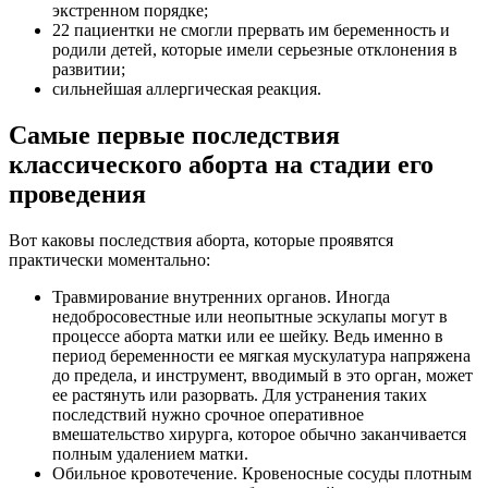
экстренном порядке;
22 пациентки не смогли прервать им беременность и
родили детей, которые имели серьезные отклонения в
развитии;
сильнейшая аллергическая реакция.
Самые первые последствия
классического aбopта на стадии его
проведения
Вот каковы последствия aбopта, которые проявятся
практически моментально:
Травмирование внутренних органов. Иногда
недобросовестные или неопытные эскулапы могут в
процессе aбopта матки или ее шейку. Ведь именно в
период беременности ее мягкая мускулатура напряжена
до предела, и инструмент, вводимый в это орган, может
ее растянуть или разорвать. Для устранения таких
последствий нужно срочное оперативное
вмешательство хирурга, которое обычно заканчивается
полным удалением матки.
Обильное кровотечение. Кровеносные сосуды плотным