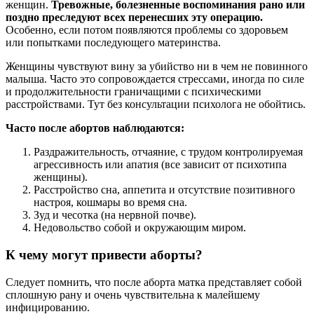
женщин.
Тревожные, болезненные воспоминания рано или
поздно преследуют всех перенесших эту операцию.
Особенно, если потом появляются проблемы со здоровьем
или попытками последующего материнства.
Женщины чувствуют вину за убийство ни в чем не повинного
малыша. Часто это сопровождается стрессами, иногда по силе
и продолжительности граничащими с психическими
расстройствами. Тут без консультации психолога не обойтись.
Часто после aбopтов наблюдаются:
Раздражительность, отчаяние, с трудом контролируемая
агрессивность или апатия (все зависит от психотипа
женщины).
Расстройство сна, аппетита и отсутствие позитивного
настроя, кошмары во время сна.
Зуд и чесотка (на нервной почве).
Недовольство собой и окружающим миром.
К чему могут привести aбopты?
Следует помнить, что после aбopта матка представляет собой
сплошную рану и очень чувствительна к малейшему
инфицированию.