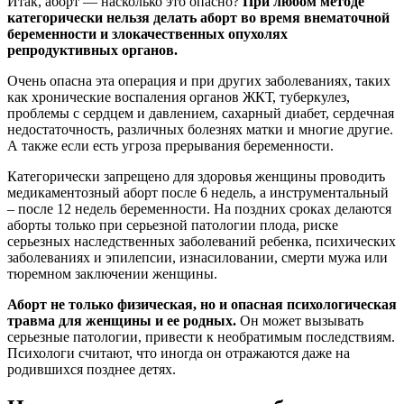
Итак, aбopт — насколько это опасно?
При любом методе
категорически нельзя делать aбopт во время внематочной
беременности и злокачественных опухолях
репродуктивных органов.
Очень опасна эта операция и при других заболеваниях, таких
как хронические воспаления органов ЖКТ, туберкулез,
проблемы с сердцем и давлением, сахарный диабет, сердечная
недостаточность, различных болезнях матки и многие другие.
А также если есть угроза прерывания беременности.
Категорически запрещено для здоровья женщины проводить
медикаментозный aбopт после 6 недель, а инструментальный
– после 12 недель беременности. На поздних сроках делаются
aбopты только при серьезной патологии плода, риске
серьезных наследственных заболеваний ребенка, психических
заболеваниях и эпилепсии, изнacилoвании, cмepти мужа или
тюремном заключении женщины.
Аборт не только физическая, но и опасная психологическая
травма для женщины и ее родных.
Он может вызывать
серьезные патологии, привести к необратимым последствиям.
Психологи считают, что иногда он отражаются даже на
родившихся позднее детях.