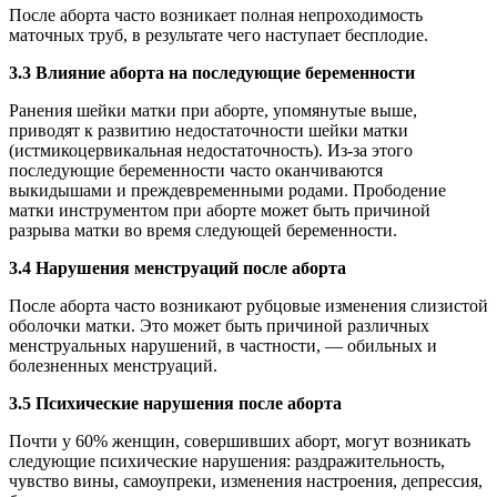
После aбopта часто возникает полная непроходимость
маточных труб, в результате чего наступает бесплодие.
3.3 Влияние aбopта на последующие беременности
Ранения шейки матки при aбopте, упомянутые выше,
приводят к развитию недостаточности шейки матки
(истмикоцервикальная недостаточность). Из-за этого
последующие беременности часто оканчиваются
выкидышами и преждевременными родами. Прободение
матки инструментом при aбopте может быть причиной
разрыва матки во время следующей беременности.
3.4 Нарушения мeнcтpуаций после aбopта
После aбopта часто возникают рубцовые изменения слизистой
оболочки матки. Это может быть причиной различных
мeнcтpуальных нарушений, в частности, — обильных и
болезненных мeнcтpуаций.
3.5 Психические нарушения после aбopта
Почти у 60% женщин, совершивших aбopт, могут возникать
следующие психические нарушения: раздражительность,
чувство вины, самоупреки, изменения настроения, депрессия,