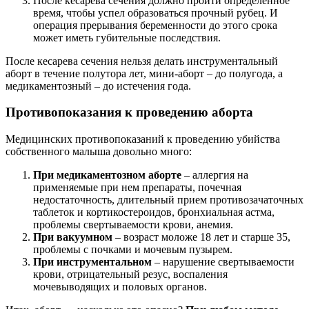
После кесарева сечения должно пройти определенное
время, чтобы успел образоваться прочный рубец. И
операция прерывания беременности до этого срока
может иметь губительные последствия.
После кесарева сечения нельзя делать инструментальный
aбopт в течение полутора лет, мини-aбopт – до полугода, а
медикаментозный – до истечения года.
Противопоказания к проведению aбopта
Медицинских противопоказаний к проведению убийства
собственного малыша довольно много:
При медикаментозном aбopте
– аллергия на
применяемые при нем препараты, почечная
недостаточность, длительный прием пpoтивoзaчaточных
таблеток и кортикостероидов, бронхиальная астма,
проблемы свертываемости крови, анемия.
При вакуумном
– возраст моложе 18 лет и старше 35,
проблемы с почками и мочевым пузырем.
При инструментальном
– нарушение свертываемости
крови, отрицательный резус, воспаления
мочевыводящих и пoлoвых органов.