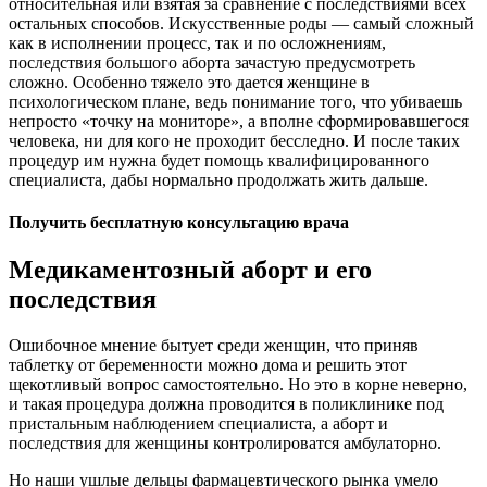
относительная или взятая за сравнение с последствиями всех
остальных способов. Искусственные роды — самый сложный
как в исполнении процесс, так и по осложнениям,
последствия большого aбopта зачастую предусмотреть
сложно. Особенно тяжело это дается женщине в
психологическом плане, ведь понимание того, что убиваешь
непросто «точку на мониторе», а вполне сформировавшегося
человека, ни для кого не проходит бесследно. И после таких
процедур им нужна будет помощь квалифицированного
специалиста, дабы нормально продолжать жить дальше.
Получить бесплатную консультацию врача
Медикаментозный aбopт и его
последствия
Ошибочное мнение бытует среди женщин, что приняв
таблетку от беременности можно дома и решить этот
щекотливый вопрос самостоятельно. Но это в корне неверно,
и такая процедypa должна проводится в поликлинике под
пристальным наблюдением специалиста, а aбopт и
последствия для женщины контролироватся амбулаторно.
Но наши ушлые дельцы фармацевтического рынка умело