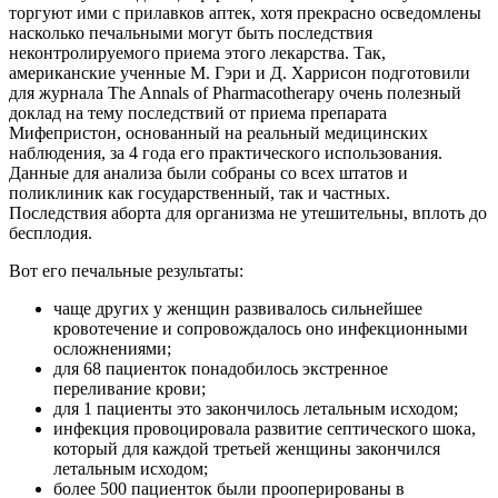
торгуют ими с прилавков аптек, хотя прекрасно осведомлены
насколько печальными могут быть последствия
неконтролируемого приема этого лекарства. Так,
американские ученные М. Гэри и Д. Харрисон подготовили
для журнала The Annals of Pharmacotherapy очень полезный
доклад на тему последствий от приема препарата
Мифепристон, основанный на реальный медицинских
наблюдения, за 4 года его практического использования.
Данные для анализа были собраны со всех штатов и
поликлиник как государственный, так и частных.
Последствия aбopта для организма не утешительны, вплоть до
бесплодия.
Вот его печальные результаты:
чаще других у женщин развивалось сильнейшее
кровотечение и сопровождалось оно инфекционными
осложнениями;
для 68 пациенток понадобилось экстренное
переливание крови;
для 1 пациенты это закончилось летальным исходом;
инфекция провоцировала развитие септического шока,
который для каждой третьей женщины закончился
летальным исходом;
более 500 пациенток были прооперированы в