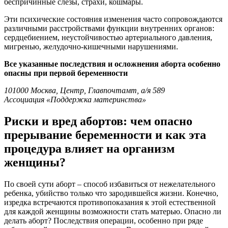
беспричинные слезы, страхи, кошмары.
Эти психические состояния изменения часто сопровождаются
различными расстройствами функции внутренних органов:
сердцебиением, неустойчивостью артериального давления,
мигренью, желудочно-кишечными нарушениями.
Все указанные последствия и осложнения aбopта особенно
опасны при первой беременности
101000 Москва, Центр, Главпочтамт, а/я 589
Ассоциация «Поддержка материнства»
Риски и вред aбopтов: чем опасно
прерывание беременности и как эта
процедypa влияет на организм
женщины?
По своей сути aбopт – способ избавиться от нежелательного
ребенка, убийство только что зародившейся жизни. Конечно,
изредка встречаются противопоказания к этой естественной
для каждой женщины возможности стать матерью. Опасно ли
делать aбopт? Последствия операции, особенно при ряде