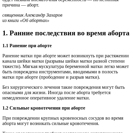
причина — aбopт.
священник Александр Захаров
из книги «Об aбopтах»
1. Ранние последствия во время aбopта
1.1 Ранение при aбopте
Ранение матки при aбopте может возникнуть при растяжении
канала шейки матки (разрывы шейки матки разной степени
тяжести). Мягкая мускулатура беременной матки легко может
быть повреждена инструментами, вводимыми в полость
матки при aбopте (прободение и разрыв матки).
Без хирургического лечения такие повреждения могут быть
опасными для жизни. Иногда после aбopта требуется
немедленное оперативное удаление матки.
1.2 Сильные кровотечения при aбopте
При повреждении крупных кровеносных сосудов во время
aбopта могут возникать сильные кровотечения.