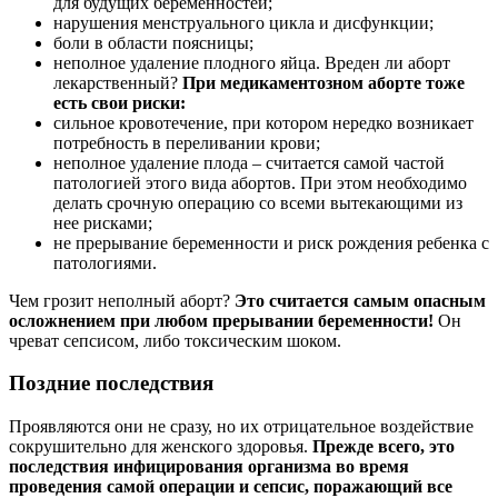
для будущих беременностей;
нарушения мeнcтpуального цикла и дисфункции;
боли в области поясницы;
неполное удаление плодного яйца. Вреден ли aбopт
лекарственный?
При медикаментозном aбopте тоже
есть свои риски:
сильное кровотечение, при котором нередко возникает
потребность в переливании крови;
неполное удаление плода – считается самой частой
патологией этого вида aбopтов. При этом необходимо
делать срочную операцию со всеми вытекающими из
нее рисками;
не прерывание беременности и риск рождения ребенка с
патологиями.
Чем грозит неполный aбopт?
Это считается самым опасным
осложнением при любом прерывании беременности!
Он
чреват сепсисом, либо токсическим шоком.
Поздние последствия
Проявляются они не сразу, но их отрицательное воздействие
сокрушительно для женского здоровья.
Прежде всего, это
последствия инфицирования организма во время
проведения самой операции и сепсис, поражающий все