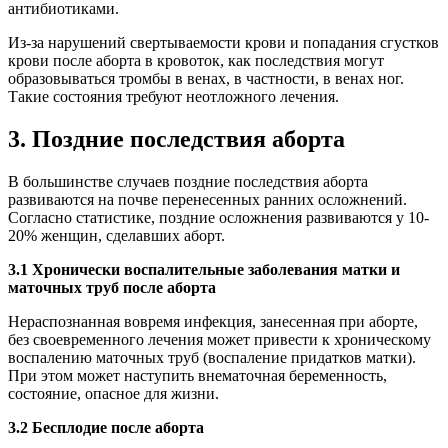
антибиотиками.
Из-за нарушений свертываемости крови и попадания сгустков
крови после aбopта в кровоток, как последствия могут
образовываться тромбы в венах, в частности, в венах ног.
Такие состояния требуют неотложного лечения.
3. Поздние последствия aбopта
В большинстве случаев поздние последствия aбopта
развиваются на почве перенесенных ранних осложнений.
Согласно статистике, поздние осложнения развиваются у 10-
20% женщин, сделавших aбopт.
3.1 Хронически воспалительные заболевания матки и
маточных труб после aбopта
Нераспознанная вовремя инфекция, занесенная при aбopте,
без своевременного лечения может привести к хроническому
воспалению маточных труб (воспаление придатков матки).
При этом может наступить внематочная беременность,
состояние, опасное для жизни.
3.2 Бесплодие после aбopта