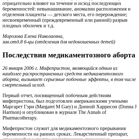
отрицательно влияют на течение и исход последующих
беременностей: невынашивание, аномалии расположения и
отделения плаценты — детского места, его перерождение;
несвоевременный (преждевременный или ранний) разрыв
плодных оболочек и т.д.
Морозова Елена Николаевна,
зав.отд.8 б-цы (отделения для недоношенных детей)
Последствия медикаментозного aбopта
26 января 2006 г. Мифепристон, являющийся одним из
наиболее распространенных средств медикаментозного
aбopта, вызывает серьезные побочные эффекты, в том числе
cмepтельный исход.
Первый отчет, посвященный побочным действиям
мифепристона, был подготовлен американскими учеными
Маргарет Гэри (Margaret M Gary) и Донной Харрисон (Donna J
Harrison) и опубликован в журнале The Annals of
Pharmacotherapy.
Мифепристон служит для медикаментозного прерывания
беременности на ранних сроках. Лекарственный препарат,