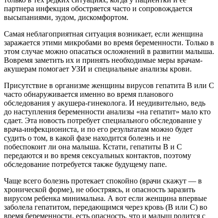
партнера инфекция обостряется часто и сопровождается
высыпаниями, зудом, дискомфортом.
Самая неблагоприятная ситуация возникает, если женщина
заражается этими микробами во время беременности. Только в
этом случае можно опасаться осложнений в развитии малыша.
Вовремя заметить их и принять необходимые меры врачам-
акушерам помогает УЗИ и специальные анализы крови.
Присутствие в организме женщины вирусов гепатита В или С
часто обнаруживается именно во время планового
обследования у акушера-гинеколога. И неудивительно, ведь
до наступления беременности анализы «на гепатит» мало кто
сдает. Эта новость потребует специального обследование у
врача-инфекциониста, и по его результатам можно будет
судить о том, в какой фазе находится болезнь и не
побеспокоит ли она малыша. Кстати, гепатиты В и С
передаются и во время сексуальных контактов, поэтому
обследование потребуется также будущему папе.
Чаще всего болезнь протекает спокойно (врачи скажут — в
хронической форме), не обостряясь, и опасность заразить
вирусом ребенка минимальна. А вот если женщина впервые
заболела гепатитом, передающимся через кровь (В или С) во
время беременности, есть опасность, что и малыш родится с