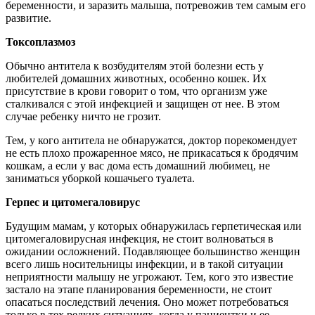
беременности, и заразить малыша, потревожив тем самым его
развитие.
Токсоплазмоз
Обычно антитела к возбудителям этой болезни есть у
любителей домашних животных, особенно кошек. Их
присутствие в крови говорит о том, что организм уже
сталкивался с этой инфекцией и защищен от нее. В этом
случае ребенку ничто не грозит.
Тем, у кого антитела не обнаружатся, доктор порекомендует
не есть плохо прожаренное мясо, не прикасаться к бродячим
кошкам, а если у вас дома есть домашний любимец, не
заниматься уборкой кошачьего туалета.
Герпес и цитомегаловирус
Будущим мамам, у которых обнаружилась герпетическая или
цитомегаловирусная инфекция, не стоит волноваться в
ожидании осложнений. Подавляющее большинство женщин
всего лишь носительницы инфекции, и в такой ситуации
неприятности малышу не угрожают. Тем, кого это известие
застало на этапе планирования беременности, не стоит
опасаться последствий лечения. Оно может потребоваться
только в тех редких ситуациях, когда у пациентки и ее