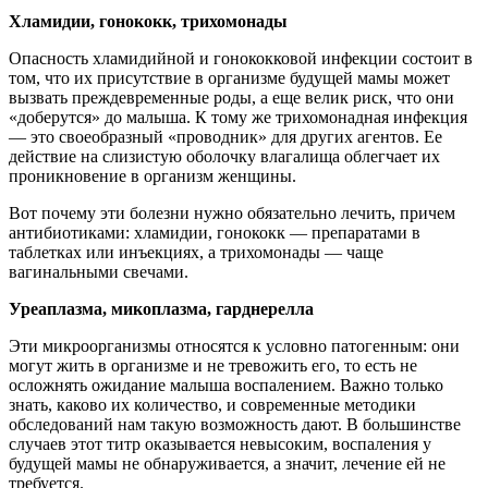
Хламидии, гонококк, трихомонады
Опасность хламидийной и гонококковой инфекции состоит в
том, что их присутствие в организме будущей мамы может
вызвать преждевременные роды, а еще велик риск, что они
«доберутся» до малыша. К тому же трихомонадная инфекция
— это своеобразный «проводник» для других агентов. Ее
действие на слизистую оболочку влагалища облегчает их
проникновение в организм женщины.
Вот почему эти болезни нужно обязательно лечить, причем
антибиотиками: хламидии, гонококк — препаратами в
таблетках или инъекциях, а трихомонады — чаще
вагинальными свечами.
Уреаплазма, микоплазма, гарднерелла
Эти микроорганизмы относятся к условно патогенным: они
могут жить в организме и не тревожить его, то есть не
осложнять ожидание малыша воспалением. Важно только
знать, каково их количество, и современные методики
обследований нам такую возможность дают. В большинстве
случаев этот титр оказывается невысоким, воспаления у
будущей мамы не обнаруживается, а значит, лечение ей не
требуется.