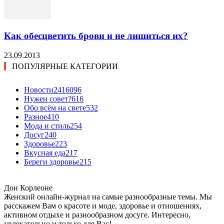
Как обесцветить брови и не лишиться их?
23.09.2013
ПОПУЛЯРНЫЕ КАТЕГОРИИ
Новости24
16096
Нужен совет?
616
Обо всём на свете
532
Разное
410
Мода и стиль
254
Досуг
240
Здоровье
223
Вкусная еда
217
Береги здоровье
215
Дон Корлеоне
Женский онлайн-журнал на самые разнообразные темы. Мы
расскажем Вам о красоте и моде, здоровье и отношениях,
активном отдыхе и разнообразном досуге. Интересно,
увлекательно и только для Вас!