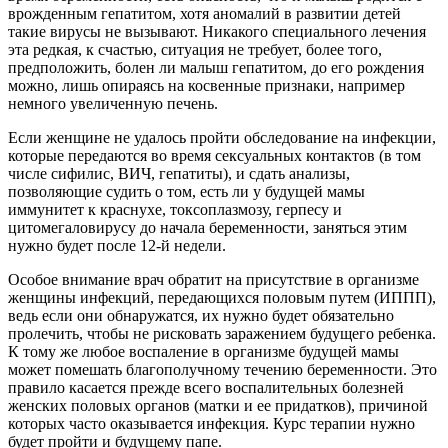
врожденным гепатитом, хотя аномалий в развитии детей
такие вирусы не вызывают. Никакого специального лечения
эта редкая, к счастью, ситуация не требует, более того,
предположить, болен ли малыш гепатитом, до его рождения
можно, лишь опираясь на косвенные признаки, например
немного увеличенную печень.
Если женщине не удалось пройти обследование на инфекции,
которые передаются во время сексуальных контактов (в том
числе сифилис, ВИЧ, гепатиты), и сдать анализы,
позволяющие судить о том, есть ли у будущей мамы
иммунитет к краснухе, токсоплазмозу, герпесу и
цитомегаловирусу до начала беременности, заняться этим
нужно будет после 12-й недели.
Особое внимание врач обратит на присутствие в организме
женщины инфекций, передающихся половым путем (ИППП),
ведь если они обнаружатся, их нужно будет обязательно
пролечить, чтобы не рисковать заражением будущего ребенка.
К тому же любое воспаление в организме будущей мамы
может помешать благополучному течению беременности. Это
правило касается прежде всего воспалительных болезней
женских половых органов (матки и ее придатков), причиной
которых часто оказывается инфекция. Курс терапии нужно
будет пройти и будущему папе.