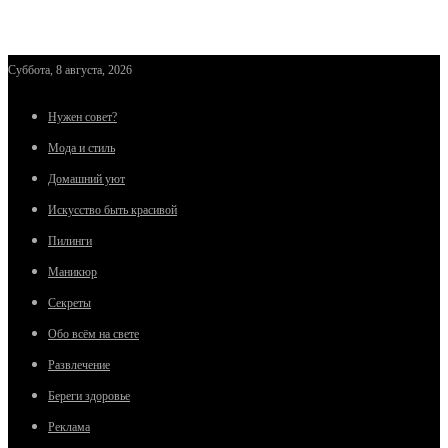
Суббота, 8 августа, 2026
Нужен совет?
Мода и стиль
Домашний уют
Искусство быть красивой
Пилинги
Маникюр
Секреты
Обо всём на свете
Развлечение
Береги здоровье
Реклама