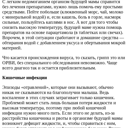
С легким недомоганием организм будущей мамы справится
без лечения препаратами, нужно лишь помочь ему простыми
средствами. Пейте побольше (клюквенный морс, чай, молоко
с минеральной водой) и, если кашель, боль в горле, насморк
сильные, пользуйтесь каплями в нос. А вот для того чтобы
снизить высокую температуру, будущей маме нужна помощь
препаратов на основе парацетамола (в таблетках или свечах).
Впрочем, в этой ситуации сработают и домашние средства —
обтирания водой с добавлением уксуса и обертывания мокрой
материей.
Что касается происхождения вируса, то сказать, грипп это или
ОРВИ, без специального обследования невозможно. Чаще
всего диагноз так и остается приблизительным.
Кишечные инфекции
Эпизоды «отравлений», которые они вызывают, обычно
никак не сказываются на благополучии малыша. Ведь
воспаление в этих случаях затрагивает только кишечник.
Проблемой может стать лишь большая потеря жидкости и
высокая температура, поэтому при любой кишечной
инфекции нужно много пить. Если этого не делать, из-за
расстройства кишечника и рвоты в организме будущей мамы
возникнет дефицит жидкости, и, чтобы справиться с ним,