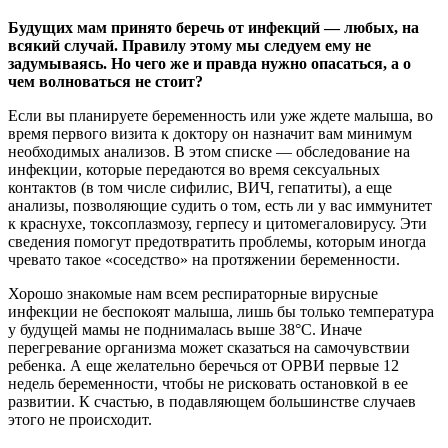
Будущих мам принято беречь от инфекций — любых, на
всякий случай. Правилу этому мы следуем ему не
задумываясь. Но чего же и правда нужно опасаться, а о
чем волноваться не стоит?
Если вы планируете беременность или уже ждете малыша, во
время первого визита к доктору он назначит вам минимум
необходимых анализов. В этом списке — обследование на
инфекции, которые передаются во время сексуальных
контактов (в том числе сифилис, ВИЧ, гепатиты), а еще
анализы, позволяющие судить о том, есть ли у вас иммунитет
к краснухе, токсоплазмозу, герпесу и цитомегаловирусу. Эти
сведения помогут предотвратить проблемы, которым иногда
чревато такое «соседство» на протяжении беременности.
Хорошо знакомые нам всем респираторные вирусные
инфекции не беспокоят малыша, лишь бы только температура
у будущей мамы не поднималась выше 38°С. Иначе
перегревание организма может сказаться на самочувствии
ребенка. А еще желательно беречься от ОРВИ первые 12
недель беременности, чтобы не рисковать остановкой в ее
развитии. К счастью, в подавляющем большинстве случаев
этого не происходит.