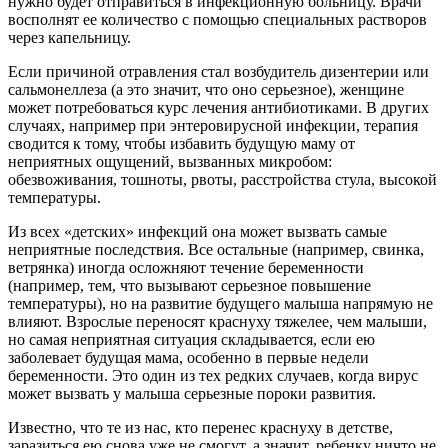
нужно будет отправиться в инфекционную больницу. Врачи
восполнят ее количество с помощью специальных растворов
через капельницу.
Если причиной отравления стал возбудитель дизентерии или
сальмонеллеза (а это значит, что оно серьезное), женщине
может потребоваться курс лечения антибиотиками. В других
случаях, например при энтеровирусной инфекции, терапия
сводится к тому, чтобы избавить будущую маму от
неприятных ощущений, вызванных микробом:
обезвоживания, тошноты, рвоты, расстройства стула, высокой
температуры.
Из всех «детских» инфекций она может вызвать самые
неприятные последствия. Все остальные (например, свинка,
ветрянка) иногда осложняют течение беременности
(например, тем, что вызывают серьезное повышение
температуры), но на развитие будущего малыша напрямую не
влияют. Взрослые переносят краснуху тяжелее, чем малыши,
но самая неприятная ситуация складывается, если ею
заболевает будущая мама, особенно в первые недели
беременности. Это один из тех редких случаев, когда вирус
может вызвать у малыша серьезные пороки развития.
Известно, что те из нас, кто перенес краснуху в детстве,
заразиться ею снова уже не смогут, а значит, ребенку ничто не