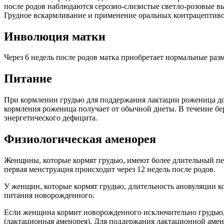
после родов наблюдаются серозно-слизистые светло-розовые вы
Грудное вскармливание и применение оральных контрацептиво
Инволюция матки
Через 6 недель после родов матка приобретает нормальные разм
Питание
При кормлении грудью для поддержания лактации роженица дол
кормления роженица получает от обычной диеты. В течение б
энергетического дефицита.
Физиологическая аменорея
Женщины, которые кормят грудью, имеют более длительный пер
первая менструация происходит через 12 недель после родов.
У женщин, которые кормят грудью, длительность ановуляции к
питания новорожденного.
Если женщина кормит новорожденного исключительно грудью, п
(лактационная аменорея). Для поддержания лактационной амен