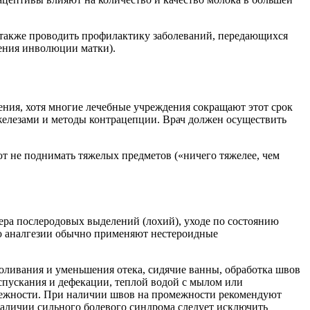
 также проводить профилактику заболеваний, передающихся
шения инволюции матки).
ния, хотя многие лечебные учреждения сокращают этот срок
железами и методы контрацепции. Врач должен осуществить
т не поднимать тяжелых предметов («ничего тяжелее, чем
ера послеродовых выделений (лохий), уходе по состоянию
ю аналгезии обычно применяют нестероидные
боливания и уменьшения отека, сидячие ванны, обработка швов
пускания и дефекации, теплой водой с мылом или
омежности. При наличии швов на промежности рекомендуют
аличии сильного болевого синдрома следует исключить