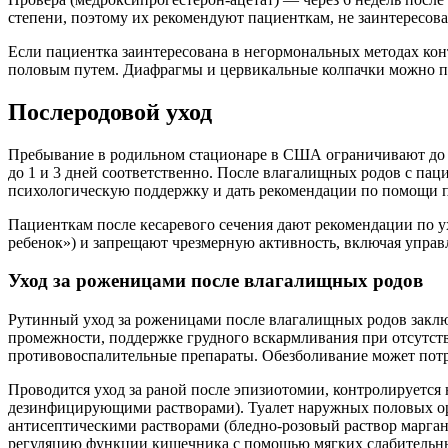
степени, поэтому их рекомендуют пациенткам, не заинтересов
Если пациентка заинтересована в негормональных методах кон
половым путем. Диафрагмы и цервикальные колпачки можно при
Послеродовой уход
Пребывание в родильном стационаре в США ограничивают до 2 
до 1 и 3 дней соответственно. После влагалищных родов с па
психологическую поддержку и дать рекомендации по помощи 
Пациенткам после кесаревого сечения дают рекомендации по у
ребенок») и запрещают чрезмерную активность, включая управ
Уход за роженицами после влагалищных родов
Рутинный уход за роженицами после влагалищных родов заключ
промежности, поддержке грудного вскармливания при отсутст
противовоспалительные препараты. Обезболивание может потр
Проводится уход за раной после эпизиотомии, контролируется
дезинфицирующими растворами). Туалет наружных половых орг
антисептическими растворами (бледно-розовый раствор марга
регуляцию функции кишечника с помощью мягких слабительных