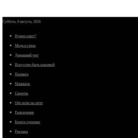
Суббота, 8 августа, 2026
Нужен совет?
Мода и стиль
Домашний уют
Искусство быть красивой
Пилинги
Маникюр
Секреты
Обо всём на свете
Развлечение
Береги здоровье
Реклама