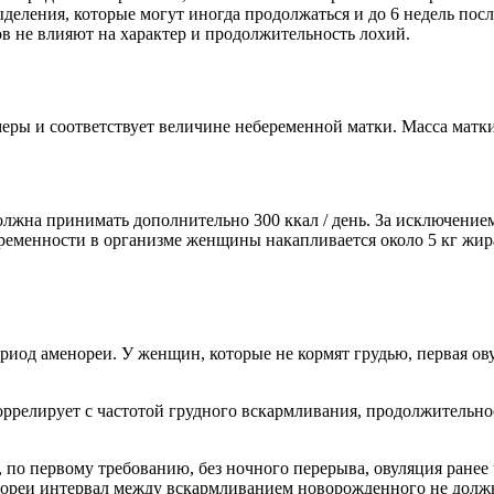
деления, которые могут иногда продолжаться и до 6 недель пос
в не влияют на характер и продолжительность лохий.
еры и соответствует величине небеременной матки. Масса матки 
жна принимать дополнительно 300 ккал / день. За исключением 
еременности в организме женщины накапливается около 5 кг жир
иод аменореи. У женщин, которые не кормят грудью, первая ов
оррелирует с частотой грудного вскармливания, продолжительн
о первому требованию, без ночного перерыва, овуляция ранее ч
ореи интервал между вскармливанием новорожденного не должно