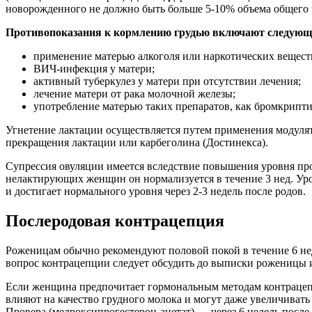
новорожденного не должно быть больше 5-10% объема общего 
Противопоказания к кормлению грудью включают следующ
применение матерью алкоголя или наркотических вещест
ВИЧ-инфекция у матери;
активный туберкулез у матери при отсутствии лечения;
лечение матери от рака молочной железы;
употребление матерью таких препаратов, как бромкрипти
Угнетение лактации осуществляется путем применения модулят
прекращения лактации или карбеголина (Достинекса).
Супрессия овуляции имеется вследствие повышения уровня про
нелактирующих женщин он нормализуется в течение 3 нед. Уров
и достигает нормального уровня через 2-3 недель после родов.
Послеродовая контрацепция
Роженицам обычно рекомендуют половой покой в ​​течение 6 н
вопрос контрацепции следует обсудить до выписки роженицы и
Если женщина предпочитает гормональным методам контрацепц
влияют на качество грудного молока и могут даже увеличивать
Провера (медроксипрогестерон-ацетат) — через 6 недель посл