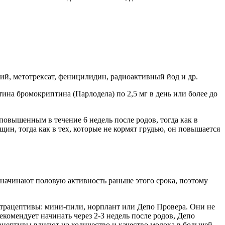
ий, метотрексат, феницилидин, радиоактивный йод и др.
на бромокриптина (Парлодела) по 2,5 мг в день или более до
овышенным в течение 6 недель после родов, тогда как в
ин, тогда как в тех, которые не кормят грудью, он повышается
 начинают половую активность раньше этого срока, поэтому
трацептивы: мини-пили, норплант или Депо Провера. Они не
комендует начинать через 2-3 недель после родов, Депо
ацептивы влияют на количество и качество молока в большей