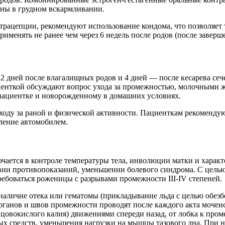
аны в грудном вскармливании.
трацепции, рекомендуют использование кондома, что позволяет
менять не ранее чем через 6 недель после родов (после завер
дней после влагалищных родов и 4 дней — после кесарева сече
циенткой обсуждают вопрос ухода за промежностью, молочными 
пациентке и новорожденному в домашних условиях.
ходу за раной и физической активности. Пациенткам рекомендую
ление автомобилем.
ается в контроле температуры тела, инволюции матки и характ
вии противопоказаний, уменьшении болевого синдрома. С цель
ебоваться роженицы с разрывами промежности III-IV степеней.
 наличие отека или гематомы (прикладывание льда с целью обез
анов и швов промежности проводят после каждого акта мочеис
нцовокислого калия) движениями спереди назад, от лобка к пр
 средств, уменьшения нагрузки на мышцы тазового дна. При н