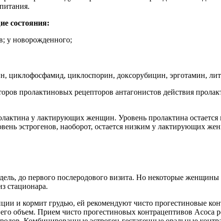
питания.
ие состояния:
в; у новорожденного;
н, циклофосфамид, циклоспорин, доксорубицин, эрготамин, лит
оров пролактиновых рецепторов антагонистов действия пролакти
лактина у лактирующих женщин. Уровень пролактина остается п
ень эстрогенов, наоборот, остается низким у лактирующих женщ
едель, до первого послеродового визита. Но некоторые женщины
з стационара.
ии и кормит грудью, ей рекомендуют чисто прогестиновые кон
 его объем. Прием чисто прогестиновых контрацептивов Асоса ре
е родов. Комбинированные эстроген-гестагенные оральные контр