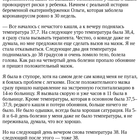
провоцирует риски у ребенка. Начнем с реальной истории
беременной екатеринбурженки Ольги, которая заболела
коронавирусом ровно в 30 недель.
— Все началось с нечастого кашля, а к вечеру поднялась
температура 37,7. На следующее утро температура была 38,4,
я сразу стала вызывать терапевта. Честно, о ковиде даже не
думала, но мне предложили еще сделать вызов на мазок. Я не
стала отказываться. Следующие два дня температура
поднималась до 38 градусов и очень ломило тело, болела
голова. Как раз на четвертый день болезни пропало обоняние
и пришел положительный мазок.
Я была в ступоре, хотя на самом деле сам ковид меня не пугал,
я боялась проблем с легкими. После положительного мазка
сразу пришло направление на экстренную госпитализацию в
14-ю больницу. Я вызвала скорую и уже часов в 11 была в
больнице. Кроме температуры, которая в основном была 37,5–
37,9, редкого кашля и потери обоняния, больше ничего не
было. Не было одышки, всегда была хорошая сатурация. На 5-
й и 6-й день болезни у меня даже не было температуры, я не
переживала, думала, что все хорошо.
Но на следующий день вечером снова температура 38. На
следующий после этого — тоже 38.