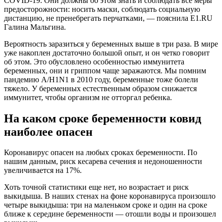
COVID-19. Они должны об этом знать и соблюдать все меры
предосторожности: носить маски, соблюдать социальную
дистанцию, не пренебрегать перчатками, — пояснила Е1.RU
Галина Мальгина.
Вероятность заразиться у беременных выше в три раза. В мире
уже накоплен достаточно большой опыт, и он четко говорит
об этом. Это обусловлено особенностью иммунитета
беременных, они и гриппом чаще заражаются. Мы помним
пандемию A/H1N1 в 2010 году, беременные тоже болели
тяжело. У беременных естественным образом снижается
иммунитет, чтобы организм не отторгал ребенка.
На каком сроке беременности ковид
наиболее опасен
Коронавирус опасен на любых сроках беременности. По
нашим данным, риск кесарева сечения и недоношенности
увеличивается на 17%.
Хоть точной статистики еще нет, но возрастает и риск
выкидыша. В наших стенах на фоне коронавируса произошло
четыре выкидыша: три на маленьком сроке и один на сроке
ближе к середине беременности — отошли воды и произошел