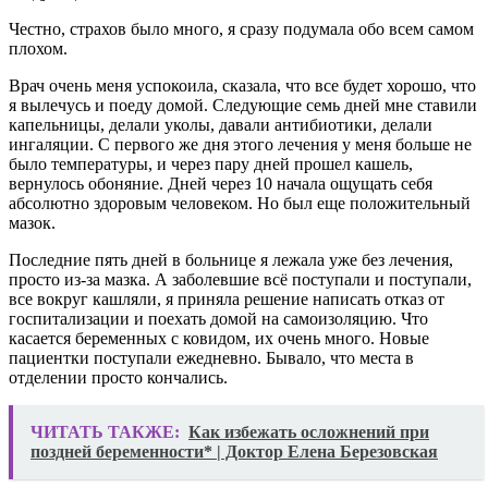
Честно, страхов было много, я сразу подумала обо всем самом
плохом.
Врач очень меня успокоила, сказала, что все будет хорошо, что
я вылечусь и поеду домой. Следующие семь дней мне ставили
капельницы, делали уколы, давали антибиотики, делали
ингаляции. С первого же дня этого лечения у меня больше не
было температуры, и через пару дней прошел кашель,
вернулось обоняние. Дней через 10 начала ощущать себя
абсолютно здоровым человеком. Но был еще положительный
мазок.
Последние пять дней в больнице я лежала уже без лечения,
просто из-за мазка. А заболевшие всё поступали и поступали,
все вокруг кашляли, я приняла решение написать отказ от
госпитализации и поехать домой на самоизоляцию. Что
касается беременных с ковидом, их очень много. Новые
пациентки поступали ежедневно. Бывало, что места в
отделении просто кончались.
ЧИТАТЬ ТАКЖЕ:
Как избежать осложнений при
поздней беременности* | Доктор Елена Березовская