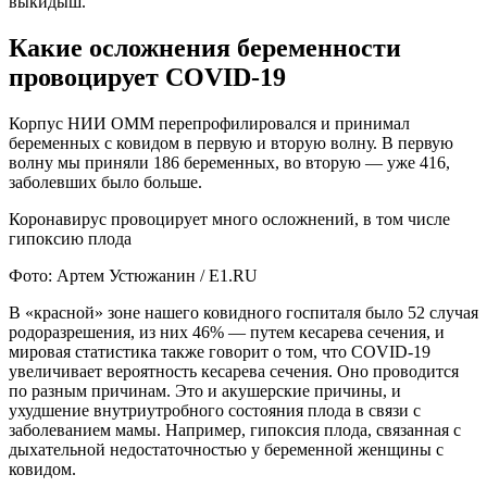
выкидыш.
Какие осложнения беременности
провоцирует COVID-19
Корпус НИИ ОММ перепрофилировался и принимал
беременных с ковидом в первую и вторую волну. В первую
волну мы приняли 186 беременных, во вторую — уже 416,
заболевших было больше.
Коронавирус провоцирует много осложнений, в том числе
гипоксию плода
Фото: Артем Устюжанин / Е1.RU
В «красной» зоне нашего ковидного госпиталя было 52 случая
родоразрешения, из них 46% — путем кесарева сечения, и
мировая статистика также говорит о том, что COVID-19
увеличивает вероятность кесарева сечения. Оно проводится
по разным причинам. Это и акушерские причины, и
ухудшение внутриутробного состояния плода в связи с
заболеванием мамы. Например, гипоксия плода, связанная с
дыхательной недостаточностью у беременной женщины с
ковидом.