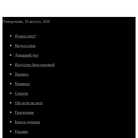
Понедельник, 10 августа, 2026
Нужен совет?
Мода и стиль
Домашний уют
Искусство быть красивой
Пилинги
Маникюр
Секреты
Обо всём на свете
Развлечение
Береги здоровье
Реклама