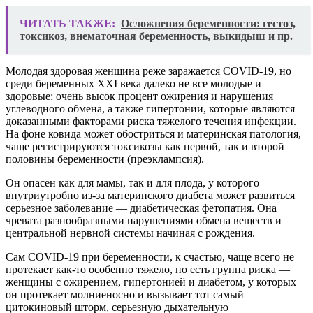
ЧИТАТЬ ТАКЖЕ:
Осложнения беременности: гестоз,
токсикоз, внематочная беременность, выкидыш и пр.
Молодая здоровая женщина реже заражается COVID-19, но
среди беременных XXI века далеко не все молодые и
здоровые: очень высок процент ожирения и нарушения
углеводного обмена, а также гипертонии, которые являются
доказанными факторами риска тяжелого течения инфекции.
На фоне ковида может обостриться и материнская патология,
чаще регистрируются токсикозы как первой, так и второй
половины беременности (преэклампсия).
Он опасен как для мамы, так и для плода, у которого
внутриутробно из-за материнского диабета может развиться
серьезное заболевание — диабетическая фетопатия. Она
чревата разнообразными нарушениями обмена веществ и
центральной нервной системы начиная с рождения.
Сам COVID-19 при беременности, к счастью, чаще всего не
протекает как-то особенно тяжело, но есть группа риска —
женщины с ожирением, гипертонией и диабетом, у которых
он протекает молниеносно и вызывает тот самый
цитокиновый шторм, серьезную дыхательную