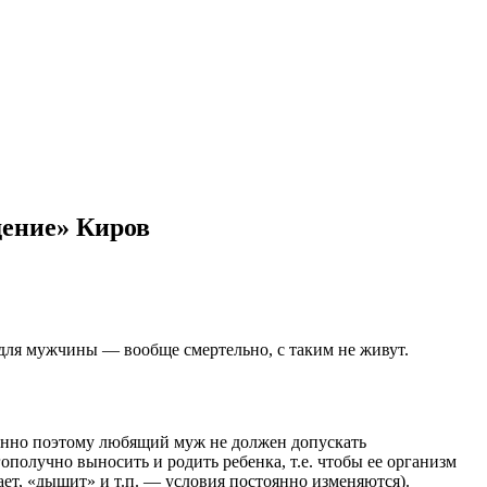
дение» Киров
 для мужчины — вообще смертельно, с таким не живут.
менно поэтому любящий муж не должен допускать
получно выносить и родить ребенка, т.е. чтобы ее организм
ает, «дышит» и т.п. — условия постоянно изменяются).