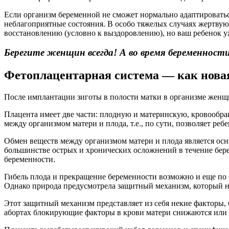
Если организм беременной не сможет нормально адаптироваться
неблагоприятные состояния. В особо тяжелых случаях жертвую
восстановлению (условно к выздоровлению), но ваш ребенок уж
Берегите женщин всегда! А во время беременности
Фетоплацентарная система — как нова
После имплантации зиготы в полости матки в организме женщи
Плацента имеет две части: плодную и материнскую, кровообра
между организмом матери и плода, т.е., по сути, позволяет ребе
Обмен веществ между организмом матери и плода является осн
большинстве острых и хронических осложнений в течение бер
беременности.
Гибель плода и прекращение беременности возможно и еще по о
Однако природа предусмотрела защитный механизм, который не
Этот защитный механизм представляет из себя некие фактор
абортах блокирующие факторы в крови матери снижаются или 