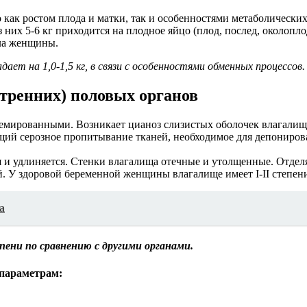
о как ростом плода и матки, так и особенностями метаболически
из них 5-6 кг приходится на плодное яйцо (плод, послед, околопл
ела женщины.
ет на 1,0-1,5 кг, в связи с особенностями обменных процессов.
тренних) половых органов
мированными. Возникает цианоз слизистых оболочек влагалищно
ющий серозное пропитывание тканей, необходимое для депониро
 и удлиняется. Стенки влагалища отечные и утолщенные. Отделя
й. У здоровой беременной женщины влагалище имеет I-II степен
а
ени по сравнению с другими органами.
 параметрам: