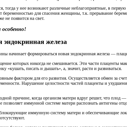
, тогда у нее возникают различные неблагоприятные, в первую 
т беременностью для спасения женщины, т.к. прерывание береме
е не появится на свет.
 особенно!
я эндокринная железа
ны начинает формироваться новая эндокринная железа — плацен
щение которых никогда не смешивается. Эти части плаценты ма
нку «кушать, писать и дышать», а, значит, расти и развиваться.
овным фактором для его развития. Осуществляется обмен за сче
еменности. Нарушение целостности частей плаценты и ухудшени
дной причине, когда организм матери вдруг решит, что плод — э
 позволяет иммунной системе матери распознать антигены отцо
ы, блокирующие иммунную систему матери и обеспечивающие л
отсутствуют.