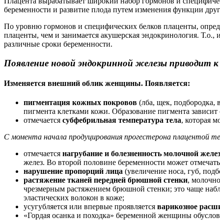
Плацента вырабатывает широкий набор гормонов и специфичес
беременности и развитие плода путем изменения функции друг
По уровню гормонов и специфических белков плаценты, опред
плаценты, чем и занимается акушерская эндокринология. Т.о.
различные сроки беременности.
Появление новой эндокринной железы приводит к 
Изменяется внешний облик женщины. Появляется:
пигментация кожных покровов
(лба, щек, подбородка, 
пигмента клетками кожи. Образование пигмента зависит
отмечается
субфебрильная температура тела
, которая 
С момента начала продуцирования прогестерона плацентой т
отмечается
нагрубание и болезненность молочной желе
желез. Во второй половине беременности может отмечать
нарушение пропорций лица
(увеличение носа, губ, под
растяжение тканей передней брюшной стенки
, молочно
чрезмерным растяжением брюшной стенки; это чаще набл
эластических волокон в коже;
усугубляется или впервые проявляется
варикозное расш
«Гордая осанка и походка» беременной женщины обусло