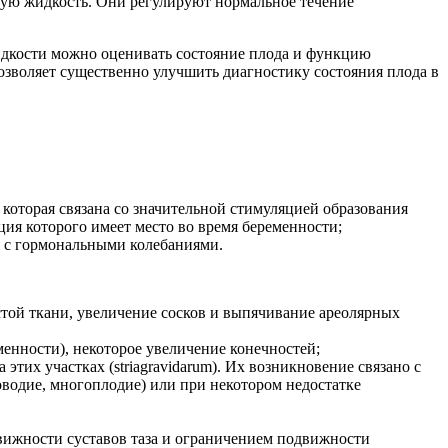
кую жидкость. Они регулируют нормальное течение
идкости можно оценивать состояние плода и функцию
озволяет существенно улучшить диагностику состояния плода в
, которая связана со значительной стимуляцией образования
ия которого имеет место во время беременности;
я с гормональными колебаниями.
истой ткани, увеличение сосков и выпячивание ареолярных
менности), некоторое увеличение конечностей;
этих участках (striagravidarum). Их возникновение связано с
водие, многоплодие) или при некотором недостатке
вижности суставов таза и ограничением подвижности