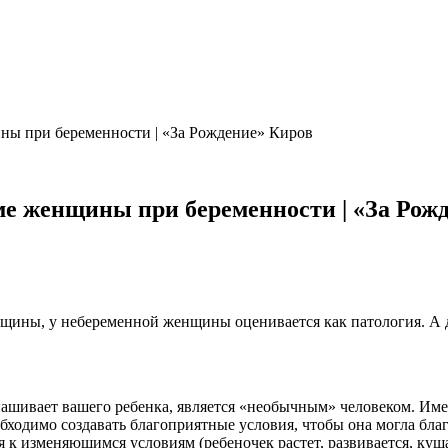
ны при беременности | «За Рождение» Киров
е женщины при беременности | «За Рож
женщины, у небеременной женщины оценивается как патология. А
ынашивает вашего ребенка, является «необычным» человеком. И
одимо создавать благоприятные условия, чтобы она могла благо
я к изменяющимся условиям (ребеночек растет, развивается, куш