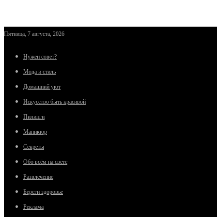
Пятница, 7 августа, 2026
Нужен совет?
Мода и стиль
Домашний уют
Искусство быть красивой
Пилинги
Маникюр
Секреты
Обо всём на свете
Развлечение
Береги здоровье
Реклама