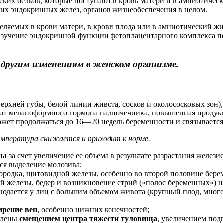
ких белков, которые поступают в кровь матери и в амниотичес
их эндокринных желез, органов жизнеобеспечения в целом.
еляемых в крови матери, в крови плода или в амниотический ж
, изучение эндокринной функции фетоплацентарного комплекса п
другим изменениям в женском организме.
верхней губы, белой линии живота, сосков и околососковых зон)
 от меланоформного гормона надпочечника, повышенная продукц
может продолжаться до 16—20 недель беременности и связываетс
емпература снижается и приходит к норме.
зы
за счет увеличение ее объема в результате разрастания желез
ся выделение молозива;
бородка, щитовидной железы, особенно во второй половине бере
й железы, бедер и возникновение стрий («полос беременных») на 
юдается у лиц с большим объемом живота (крупный плод, много
ирение вен
, особенно нижних конечностей;
влены
смещением центра тяжести туловища
, увеличением под