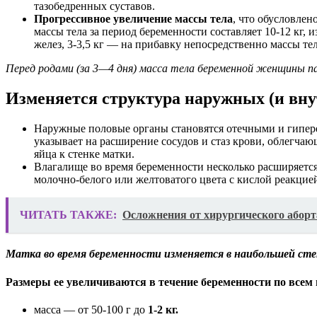
тазобедренных суставов.
Прогрессивное увеличение массы тела
, что обусловлен
массы тела за период беременности составляет 10-12 кг, 
желез, 3-3,5 кг — на прибавку непосредственно массы т
Перед родами (за 3—4 дня) масса тела беременной женщины пада
Изменяется структура наружных (и вну
Наружные половые органы становятся отечными и гипере
указывает на расширение сосудов и стаз крови, облегча
яйца к стенке матки.
Влагалище во время беременности несколько расширяется
молочно-белого или желтоватого цвета с кислой реакцие
ЧИТАТЬ ТАКЖЕ:
Осложнения от хирургического аборт
Матка во время беременности изменяется в наибольшей степ
Размеры ее увеличиваются в течение беременности по всем
масса — от 50-100 г до
1-2 кг.