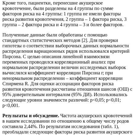
Кроме того, пациентки, перенесшие акушерское
кровотечение, были разделены на 4 группы по сумме
факторов риска на 4 группы: 1 группа не имели факторы
риска развития кровотечения, 2 группа – 1 фактора риска, 3
группа – 2 фактора риска и 4 группа – 3 и более факторов.
Полученные данные были обработаны с помощью
стандартных статистических методов [2]. Для проверки
гипотезы о соответствии выборочных данных нормальности
распределения вариационных рядов использовался критерий
Пирсона. С целью описания линейной взаимосвязи
переменных проводился корреляционный анализ: при
нормальном распределении величин исследуемых выборок
вычислялся коэффициент корреляции Пирсона r; при
ненормальном распределении – коэффициент корреляции
Спирмена R. Для оценки ассоциации факторов риска
развития кровотечения рассчитаны отношения шансов (ОШ) с
95% доверительным интервалом (95% ДИ). Использовались
следующие уровни значимости различий: p<0,05; p<0,01;
p<0,001.
Результаты и обсуждение.
Частота акушерских кровотечений
в нашем исследовании по отношению к общему числу родов
составила 2,44%. По результатам исследования (табл. 1),
преобладали следующие факторы риска развития акушерского