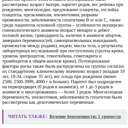
рассмотрены: возраст матери, паритет родов, вес ребенка при
рождении, многоплодие, предлежание плаценты, отслойка
плаценты, преэклампсия, эпизиотомия, разрывы
промежности, заболеваемость гепатитами В и/ или С, также
среди пациенток основной группы – особенности акушерско-
гинекологического анамнеза (возраст менархе и дебют
половой жизни, гравидарность, наличие в анамнезе абортов,
замерших беременностей, самопроизвольных выкидышей,
промежуток между родами), индекс массы тела, и результаты
лабораторных исследований при поступлении (группа крови,
уровень эритроцитов, гемоглобина, гематокрита и
тромбоцитов в общем анализе крови). Потенциальные
факторы риска также были распределены на группы согласно
их стандартному клиническому значению: возраст (младше 19
лет, 19-34, старше 35 лет), вес плода при рождении (менее
2500, 2500-3999, 4000 г и больше). Паритет был подразделен
на первородящих (0 родов в анамнезе), от 1 до 3 родов в
анамнезе и многорожавших — более 3 родов. Многоплодная
беременность, эпизиотомия, заболеваемость гепатитом были
рассмотрены как дихотомические переменные.
ЧИТАТЬ ТАКЖЕ:
Ведение беременности: 1 триместр