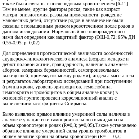
также были связаны с послеродовым кровотечением [6-11].
Тем не менее, другие факторы риска, такие как возраст
матери, эпизиотомия, разрывы промежности, рождение
маловесных детей, отсутствие родов в анамнезе не были
связаны с повышенным риском кровотечением после родов в
данном исследовании. Нормальный вес новорожденного
нами был определен как защитный фактор (ОШ-0,72; 95% ДИ
0,55-0,95; p=0,02).
Для определения прогностической значимости особенностей
акушерско-гинекологического анамнеза (возраст менархе и
дебют половой жизни, гравидарность, наличие в анамнезе
абортов, замерших беременностей, самопроизвольных
выкидышей, промежуток между родами), индекса массы тела
и результатов лабораторных исследований при поступлении
(группа крови, уровень эритроцитов, гемоглобина,
гематокрита и тромбоцитов в общем анализе крови) в
основной группе проведен корреляционный анализ с
вычислением коэффициента Спирмена.
Было выявлено прямое влияние умеренной силы наличия в
анамнезе у пациентки самопроизвольного выкидыша на
объем кровопотери в родах (R=0,3; p=0,05).Также установлено
обратное влияние умеренной силы уровня тромбоцитов в
общем анализе крови на объем кровопотери (R= — 0,3;