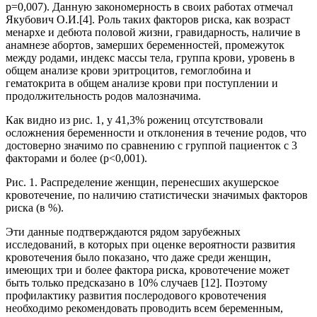
p=0,007). Данную закономерность в своих работах отмечал
Якубович О.И.[4]. Роль таких факторов риска, как возраст
менархе и дебюта половой жизни, гравидарность, наличие в
анамнезе абортов, замерших беременностей, промежуток
между родами, индекс массы тела, группа крови, уровень в
общем анализе крови эритроцитов, гемоглобина и
гематокрита в общем анализе крови при поступлении и
продолжительность родов малозначима.
Как видно из рис. 1, у 41,3% рожениц отсутствовали
осложнения беременности и отклонения в течение родов, что
достоверно значимо по сравнению с группой пациенток с 3
факторами и более (p<0,001).
Рис. 1. Распределение женщин, перенесших акушерское
кровотечение, по наличию статистически значимых факторов
риска (в %).
Эти данные подтверждаются рядом зарубежных
исследований, в которых при оценке вероятности развития
кровотечения было показано, что даже среди женщин,
имеющих три и более фактора риска, кровотечение может
быть только предсказано в 10% случаев [12]. Поэтому
профилактику развития послеродового кровотечения
необходимо рекомендовать проводить всем беременным,