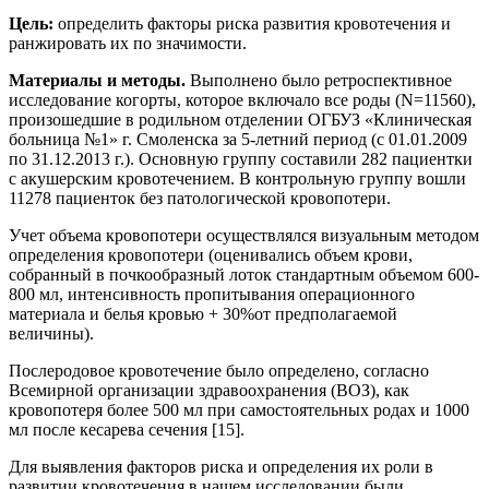
Цель:
определить факторы риска развития кровотечения и
ранжировать их по значимости.
Материалы и методы.
Выполнено было ретроспективное
исследование когорты, которое включало все роды (N=11560),
произошедшие в родильном отделении ОГБУЗ «Клиническая
больница №1» г. Смоленска за 5-летний период (с 01.01.2009
по 31.12.2013 г.). Основную группу составили 282 пациентки
с акушерским кровотечением. В контрольную группу вошли
11278 пациенток без патологической кровопотери.
Учет объема кровопотери осуществлялся визуальным методом
определения кровопотери (оценивались объем крови,
собранный в почкообразный лоток стандартным объемом 600-
800 мл, интенсивность пропитывания операционного
материала и белья кровью + 30%от предполагаемой
величины).
Послеродовое кровотечение было определено, согласно
Всемирной организации здравоохранения (ВОЗ), как
кровопотеря более 500 мл при самостоятельных родах и 1000
мл после кесарева сечения [15].
Для выявления факторов риска и определения их роли в
развитии кровотечения в нашем исследовании были