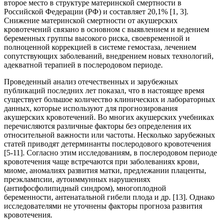
второе место в структуре материнской смертности в
Российской Федерации (РФ) и составляет 20,1% [1, 3].
Снижение материнской смертности от акушерских
кровотечений связано в основном с выявлением и ведением
беременных группы высокого риска, своевременной и
полноценной коррекцией в системе гемостаза, лечением
сопутствующих заболеваний, внедрением новых технологий,
адекватной терапией в послеродовом периоде.
Проведенный анализ отечественных и зарубежных
публикаций последних лет показал, что в настоящее время
существует большое количество клинических и лабораторных
данных, которые используют для прогнозирования
акушерских кровотечений. Во многих акушерских учебниках
перечисляются различные факторы без определения их
относительной важности или частоты. Несколько зарубежных
статей приводят детерминанты послеродового кровотечения
[5-11]. Согласно этим исследованиям, в послеродовом периоде
кровотечения чаще встречаются при заболеваниях крови,
миоме, аномалиях развития матки, предлежании плаценты,
преэклампсии, аутоиммунных нарушениях
(антифосфолипидный синдром), многоплодной
беременности, антенатальной гибели плода и др. [13]. Однако
исследователями не уточнены факторы прогноза развития
кровотечения.