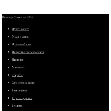
Пятница, 7 августа, 2026
Нужен совет?
Мода и стиль
Домашний уют
Искусство быть красивой
Пилинги
Маникюр
Секреты
Обо всём на свете
Развлечение
Береги здоровье
Реклама