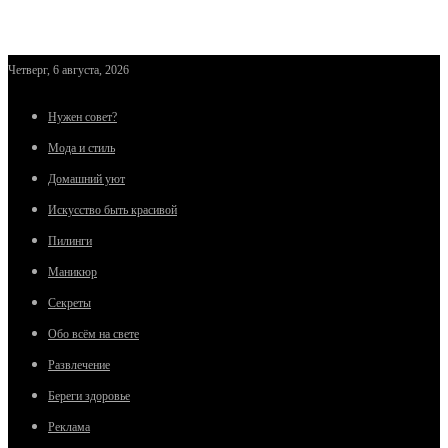
Четверг, 6 августа, 2026
Нужен совет?
Мода и стиль
Домашний уют
Искусство быть красивой
Пилинги
Маникюр
Секреты
Обо всём на свете
Развлечение
Береги здоровье
Реклама