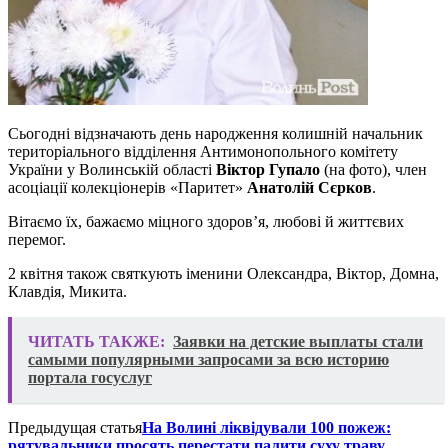
Сьогодні відзначають день народження колишній начальник
територіального відділення Антимонопольного комітету
України у Волинській області
Віктор Гупало
(на фото), член
асоціації колекціонерів «Паритет»
Анатолій Сєрков
.
Вітаємо їх, бажаємо міцного здоров’я, любові й життєвих
перемог.
2 квітня також святкують іменини Олександра, Віктор, Домна,
Клавдія, Микита.
ЧИТАТЬ ТАКЖЕ:
Заявки на детские выплаты стали
самыми популярными запросами за всю историю
портала госуслуг
Предыдущая статья
На Волині ліквідували 100 пожеж:
рятувальники просять перестати палити суху траву