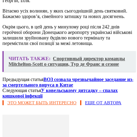
Георгій, Ілля.
Вітаємо усіх волинян, у яких сьогоднішній день святковий.
Бажаємо здоров’я, сімейного затишку та нових досягнень.
Окрім цього, в цей день у минулому році після 242 днів
героїчної оборони Донецького аеропорту українські військові
залишили зруйновану будівлю нового терміналу та
перемістили свої позиції за межі летовища.
ЧИТАТЬ ТАКЖЕ:
Спортивный директор команды
Mitchelton-Scott о ситуации, Тур де Франс и сезоне
Предыдущая статья
ВОЗ созвала чрезвычайное заседание из-
за смертельного вируса в Китае
Следующая статья
У ковельському дитсадку – спалах
кишкової інфекції
ЭТО МОЖЕТ БЫТЬ ИНТЕРЕСНО
ЕЩЕ ОТ АВТОРА