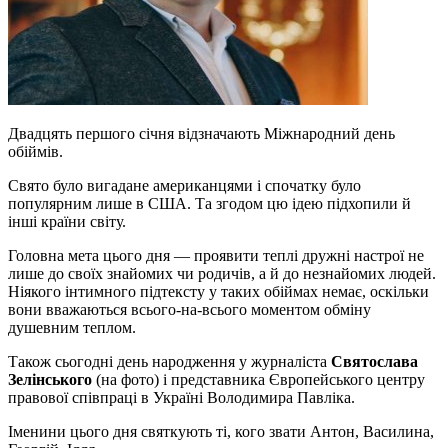
Двадцять першого січня відзначають Міжнародний день
обіймів.
Свято було вигадане американцями і спочатку було
популярним лише в США. Та згодом цю ідею підхопили й
інші країни світу.
Головна мета цього дня — проявити теплі дружні настрої не
лише до своїх знайомих чи родичів, а й до незнайомих людей.
Ніякого інтимного підтексту у таких обіймах немає, оскільки
вони вважаються всього-на-всього моментом обміну
душевним теплом.
Також сьогодні день народження у журналіста
Святослава
Зелінського
(на фото) і представника Європейського центру
правової співпраці в Україні Володимира Павліка.
Іменини цього дня святкують ті, кого звати Антон, Василина,