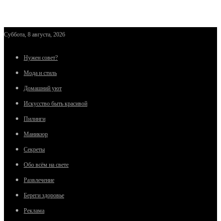
Суббота, 8 августа, 2026
Нужен совет?
Мода и стиль
Домашний уют
Искусство быть красивой
Пилинги
Маникюр
Секреты
Обо всём на свете
Развлечение
Береги здоровье
Реклама