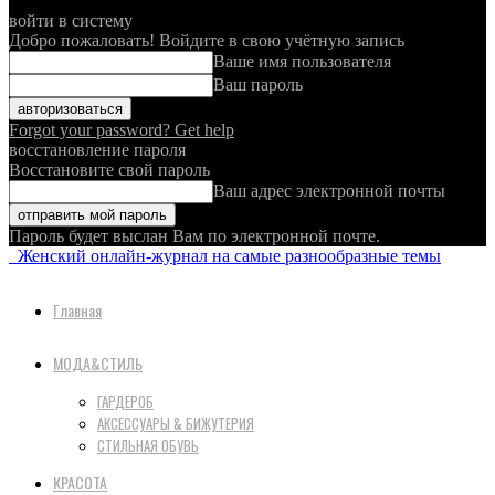
войти в систему
Добро пожаловать! Войдите в свою учётную запись
Ваше имя пользователя
Ваш пароль
Forgot your password? Get help
восстановление пароля
Восстановите свой пароль
Ваш адрес электронной почты
Пароль будет выслан Вам по электронной почте.
Женский онлайн-журнал на самые разнообразные темы
Главная
МОДА&СТИЛЬ
ГАРДЕРОБ
АКСЕССУАРЫ & БИЖУТЕРИЯ
СТИЛЬНАЯ ОБУВЬ
КРАСОТА