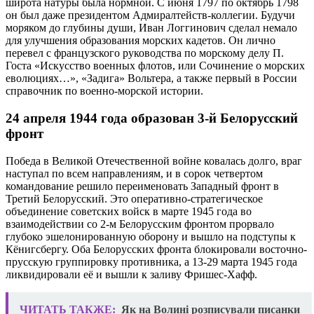
широта натуры была нормной. С июня 1797 по октябрь 1798
он был даже президентом Адмиралтейств-коллегии. Будучи
моряком до глубины души, Иван Логгинович сделал немало
для улучшения образования морских кадетов. Он лично
перевел с французского руководства по морскому делу П.
Госта «Искусство военных флотов, или Сочинение о морских
еволюциях…», «Задига» Вольтера, а также первый в России
справочник по военно-морской истории.
24 апреля 1944 года образован 3-й Белорусский
фронт
Победа в Великой Отечественной войне ковалась долго, враг
наступал по всем направлениям, и в сорок четвертом
командование решило переименовать Западный фронт в
Третий Белорусский. Это оперативно-стратегическое
объединение советских войск в марте 1945 года во
взаимодействии со 2-м Белорусским фронтом прорвало
глубоко эшелонированную оборону и вышло на подступы к
Кёнигсбергу. Оба Белорусских фронта блокировали восточно-
прусскую группировку противника, а 13-29 марта 1945 года
ликвидировали её и вышли к заливу Фришес-Хафф.
ЧИТАТЬ ТАКЖЕ:
Як на Волині розписували писанки