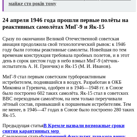
майже сто років тому
24 апреля 1946 года прошли первые полёты на
реактивных самолётах МиГ-9 и Як-15
Сразу по окончании Великой Отечественной советская
авиация продолжила свой технологический рывок: к 1946
году были готовы реактивные самолеты. Новейшая по тем
временам конструкция требовала пробных полетов, и в этот
день в сорок шестом году в небо взмыл МиГ-9 (лётчик-
испытатель А. Н. Гринчик) и Як-15 (М. И. Иванов).
МиГ-9 стал первым советским турбореактивным
истребителем, поднявшийся в воздух. Разработан в ОКБ
Микояна и Гуревича, одобрен и в 1946—1948 гг. в Союзе
было построено 602 таких самолёта. Як-15 стал в советских
ВВС переходным самолётом, на нем только переучивали
лётный состав, привыкший к поршневым истребителям. Тем
не менее, в 1946—47 годах в Союзе было построено 280 таких
Як-15.
Предыдущая статья
В Кремле назвали возможные сроки
снятия карантинных мер
Следующая статья
Історичний факультет луцького вишу