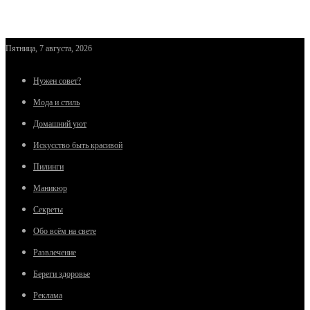
Пятница, 7 августа, 2026
Нужен совет?
Мода и стиль
Домашний уют
Искусство быть красивой
Пилинги
Маникюр
Секреты
Обо всём на свете
Развлечение
Береги здоровье
Реклама