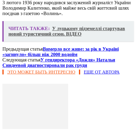
3 лютого 1936 року народився заслужений журналіст України
Володимир Калитенко, який майже весь свій життєвий шлях
поєднав з газетою «Волинь».
ЧИТАТЬ ТАКЖЕ:
У луцькому підземеллі стартував
новий туристичний сезон. ВІДЕО
Предыдущая статья
Вимерло все живе: за рік в Україні
«загинуло» більш ніж 2000 водойм
Следующая статья
У гендиректора «Дождя» Натальи
Синдеевой диагностировали рак груди
ЭТО МОЖЕТ БЫТЬ ИНТЕРЕСНО
ЕЩЕ ОТ АВТОРА