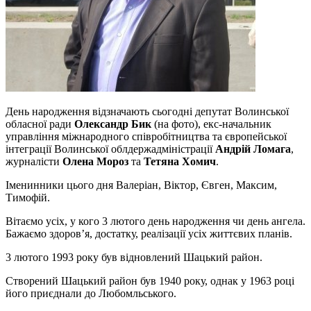
День народження відзначають сьогодні депутат Волинської
обласної ради
Олександр Бик
(на фото), екс-начальник
управління міжнародного співробітництва та європейської
інтеграції Волинської облдержадміністрації
Андрій Ломага
,
журналісти
Олена Мороз
та
Тетяна Хомич
.
Іменинники цього дня Валеріан, Віктор, Євген, Максим,
Тимофій.
Вітаємо усіх, у кого 3 лютого день народження чи день ангела.
Бажаємо здоров’я, достатку, реалізації усіх життєвих планів.
3 лютого 1993 року був відновлений Шацький район.
Створений Шацький район був 1940 року, однак у 1963 році
його приєднали до Любомльського.