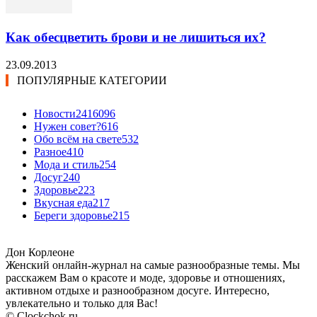
Как обесцветить брови и не лишиться их?
23.09.2013
ПОПУЛЯРНЫЕ КАТЕГОРИИ
Новости24
16096
Нужен совет?
616
Обо всём на свете
532
Разное
410
Мода и стиль
254
Досуг
240
Здоровье
223
Вкусная еда
217
Береги здоровье
215
Дон Корлеоне
Женский онлайн-журнал на самые разнообразные темы. Мы
расскажем Вам о красоте и моде, здоровье и отношениях,
активном отдыхе и разнообразном досуге. Интересно,
увлекательно и только для Вас!
© Clockchok.ru