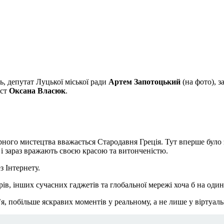
ь, депутат Луцької міської ради
Артем Запотоцький
(на фото), 
іст
Оксана Власюк
.
ого мистецтва вважається Стародавня Греція. Тут вперше було з
 і зараз вражають своєю красою та витонченістю.
 Інтернету.
ів, інших сучасних гаджетів та глобальної мережі хоча б на оди
’я, побільше яскравих моментів у реальному, а не лише у віртуал