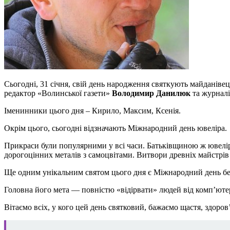
Сьогодні, 31 січня, свій день народження святкують майданівец
редактор «Волинської газети»
Володимир Данилюк
та журнал
Іменинники цього дня – Кирило, Максим, Ксенія.
Окрім цього, сьогодні відзначають Міжнародний день ювеліра.
Прикраси були популярними у всі часи. Батьківщиною ж ювелірн
дорогоцінних металів з самоцвітами. Витвори древніх майстрів
Ще одним унікальним святом цього дня є Міжнародний день без
Головна його мета — повністю «відірвати» людей від комп’ютер
Вітаємо всіх, у кого цей день святковий, бажаємо щастя, здоров