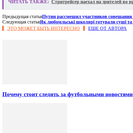
ЧИТАТЬ ТАКЖЕ:
Стритрейсер наехал на зрителей во в
Предыдущая статья
Путин рассмешил участников совещания
Следующая статья
Як любомльські школярі готували суші та
ЭТО МОЖЕТ БЫТЬ ИНТЕРЕСНО
ЕЩЕ ОТ АВТОРА
Почему стоит следить за футбольными новостями