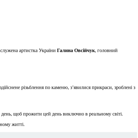
заслужена артистка України
Галина Овсійчук
, головний
дійснене різьблення по каменю, з’явилися прикраси, зроблені з
н день, щоб прожити цей день виключно в реальному світі.
ьному житті.