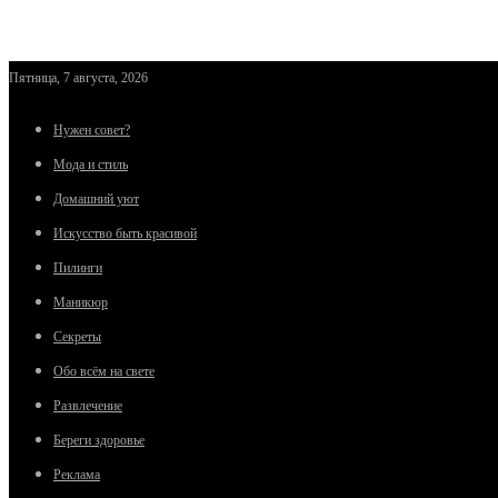
Пятница, 7 августа, 2026
Нужен совет?
Мода и стиль
Домашний уют
Искусство быть красивой
Пилинги
Маникюр
Секреты
Обо всём на свете
Развлечение
Береги здоровье
Реклама