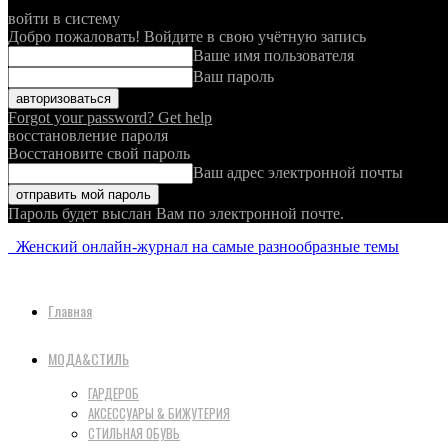
войти в систему
Добро пожаловать! Войдите в свою учётную запись
Ваше имя пользователя
Ваш пароль
Forgot your password? Get help
восстановление пароля
Восстановите свой пароль
Ваш адрес электронной почты
Пароль будет выслан Вам по электронной почте.
Женский онлайн-журнал на самые разнообразные темы
Главная
МОДА&СТИЛЬ
ГАРДЕРОБ
АКСЕССУАРЫ & БИЖУТЕРИЯ
СТИЛЬНАЯ ОБУВЬ