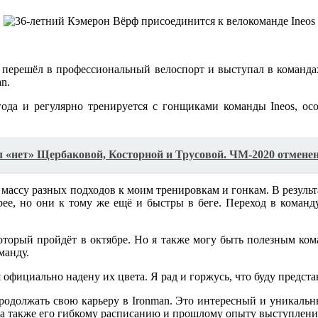
ерешёл в профессиональный велоспорт и выступал в командах Fuj
n.
да и регулярно тренируется с гонщиками команды Ineos, ос
л «нет» Щербаковой, Косторной и Трусовой. ЧМ-2020 отмене
массу разных подходов к моим тренировкам и гонкам. В результат
трее, но они к тому же ещё и быстры в беге. Переход в команд
торый пройдёт в октябре. Но я также могу быть полезным ком
манду.
официально надену их цвета. Я рад и горжусь, что буду представ
родолжать свою карьеру в Ironman. Это интересный и уникальн
 а также его гибкому расписанию и прошлому опыту выступлени