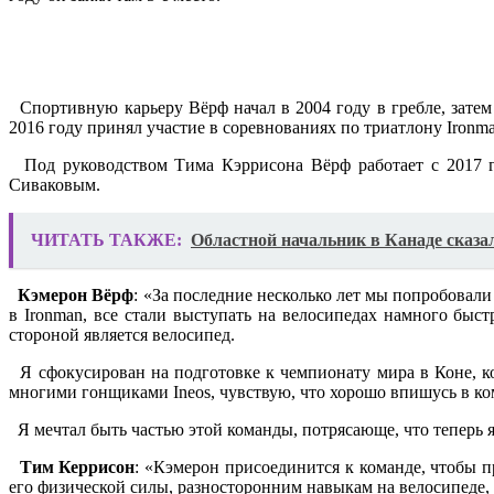
Спортивную карьеру Вёрф начал в 2004 году в гребле, затем п
2016 году принял участие в соревнованиях по триатлону Ironma
Под руководством Тима Кэррисона Вёрф работает с 2017 го
Сиваковым.
ЧИТАТЬ ТАКЖЕ:
Областной начальник в Канаде сказа
Кэмерон Вёрф
: «За последние несколько лет мы попробовали 
в Ironman, все стали выступать на велосипедах намного быс
стороной является велосипед.
Я сфокусирован на подготовке к чемпионату мира в Коне, ко
многими гонщиками Ineos, чувствую, что хорошо впишусь в ко
Я мечтал быть частью этой команды, потрясающе, что теперь я 
Тим Керрисон
: «Кэмерон присоединится к команде, чтобы п
его физической силы, разносторонним навыкам на велосипеде,