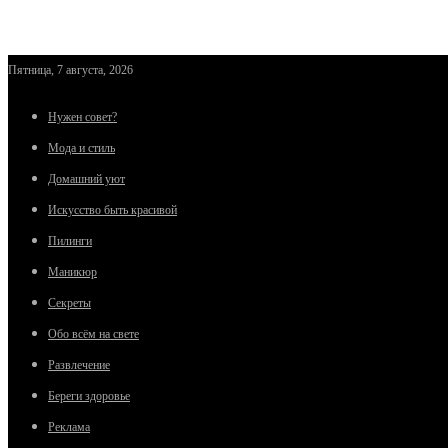
Пятница, 7 августа, 2026
Нужен совет?
Мода и стиль
Домашний уют
Искусство быть красивой
Пилинги
Маникюр
Секреты
Обо всём на свете
Развлечение
Береги здоровье
Реклама