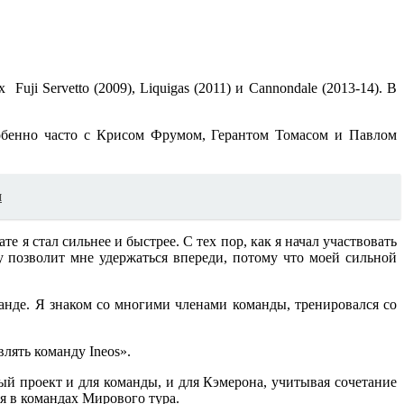
i Servetto (2009), Liquigas (2011) и Cannondale (2013-14). В
обенно часто с Крисом Фрумом, Герантом Томасом и Павлом
н
е я стал сильнее и быстрее. С тех пор, как я начал участвовать
у позволит мне удержаться впереди, потому что моей сильной
анде. Я знаком со многими членами команды, тренировался со
лять команду Ineos».
ый проект и для команды, и для Кэмерона, учитывая сочетание
я в командах Мирового тура.