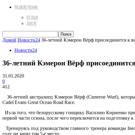
РАЗВЛЕЧЕНИЕ
ОТДЫХ
ДОСУГ
Домой
Новости24
36-летний Кэмерон Вёрф присоединится к ве
Новости24
36-летний Кэмерон Вёрф присоединится
31.01.2020
0
412
36-летний австралиец Кэмерон Вёрф (Cameron Wurf), который 
Cadel Evans Great Ocean Road Race.
Из-за того, что белорусскому гонщику Василию Кириенко пришл
первой части сезона, после чего переключится на подготовку к
Тренируясь под руководством главного тренера команды Ineo
году он занял там 5-е место.