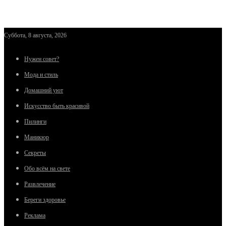
Суббота, 8 августа, 2026
Нужен совет?
Мода и стиль
Домашний уют
Искусство быть красивой
Пилинги
Маникюр
Секреты
Обо всём на свете
Развлечение
Береги здоровье
Реклама