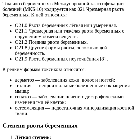
Токсикоз беременных в Международной классификации
болезней (МКБ-10) кодируется как 021 Чрезмерная рвота
беременных. К ней относятся:
О21.0 Рвота беременных лёгкая или умеренная.
О21.1 Чрезмерная или тяжёлая рвота беременных с
нарушением обмена веществ.
О21.2 Поздняя рвота беременных.
О21.8 Другие формы рвоты, осложняющей
беременность.
О21.9 Рвота беременных неуточнённая [8] .
К редким формам токсикоза относятся:
дерматоз — заболевания кожи, волос и ногтей;
тетания — непроизвольные болезненные сокращения
мышц;
гепатоз — заболевание печени с дистрофическими
изменениями её клеток;
остеомаляция — недостаточная минерализация костной
ткани.
Степени рвоты беременных
Лёгкая степень: