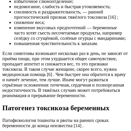
избыточное слюноотделение;
недомогание, слабость и быстрая утомляемость;
сонливость и раздражительность, — ранний
прогностический признак тяжёлого токсикоза [16] ;
снижение веса;
изменение вкусовых предпочтений — беременные
часто хотят съесть несочетаемые продукты, например
селёдку со сгущёнкой, солёные огурцы с мандаринами;
повышенная чувствительность к запахам.
Если симптомы возникают несколько раз в день, не зависят от
приёма пищи, при этом ухудшается общее самочувствие,
пропадает аппетит и снижается вес, то это признаки
токсикоза. В таком случае женщине, скорее всего, нужна
медицинская помощь [6] . Чем быстрее она обратится к врачу
и начнёт лечение, тем лучше. Иначе могут развиться
серьёзные осложнения: почечная, сердечная и полиорганная
недостаточность. В тяжёлых случаях может потребоваться
реанимация и прерывание беременности.
Патогенез токсикоза беременных
Патофизиология тошноты и рвоты на ранних сроках
беременности до конца неизвестна [14] .