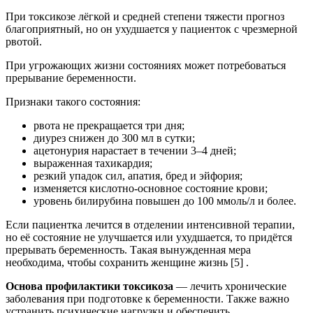
При токсикозе лёгкой и средней степени тяжести прогноз
благоприятный, но он ухудшается у пациенток с чрезмерной
рвотой.
При угрожающих жизни состояниях может потребоваться
прерывание беременности.
Признаки такого состояния:
рвота не прекращается три дня;
диурез снижен до 300 мл в сутки;
ацетонурия нарастает в течении 3–4 дней;
выраженная тахикардия;
резкий упадок сил, апатия, бред и эйфория;
изменяется кислотно-основное состояние крови;
уровень билирубина повышен до 100 ммоль/л и более.
Если пациентка лечится в отделении интенсивной терапии,
но её состояние не улучшается или ухудшается, то придётся
прерывать беременность. Такая вынужденная мера
необходима, чтобы сохранить женщине жизнь [5] .
Основа профилактики токсикоза
— лечить хронические
заболевания при подготовке к беременности. Также важно
устранить психические нагрузки и обеспечить