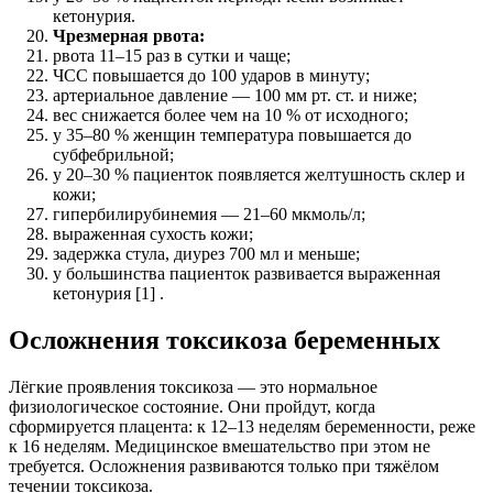
кетонурия.
Чрезмерная рвота:
рвота 11–15 раз в сутки и чаще;
ЧСС повышается до 100 ударов в минуту;
артериальное давление — 100 мм рт. ст. и ниже;
вес снижается более чем на 10 % от исходного;
у 35–80 % женщин температура повышается до
субфебрильной;
у 20–30 % пациенток появляется желтушность склер и
кожи;
гипербилирубинемия — 21–60 мкмоль/л;
выраженная сухость кожи;
задержка стула, диурез 700 мл и меньше;
у большинства пациенток развивается выраженная
кетонурия [1] .
Осложнения токсикоза беременных
Лёгкие проявления токсикоза — это нормальное
физиологическое состояние. Они пройдут, когда
сформируется плацента: к 12–13 неделям беременности, реже
к 16 неделям. Медицинское вмешательство при этом не
требуется. Осложнения развиваются только при тяжёлом
течении токсикоза.