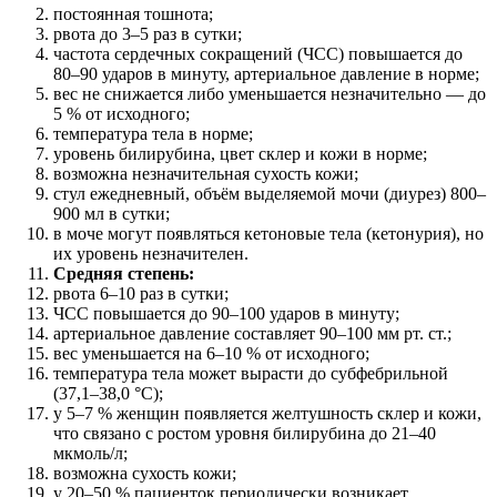
постоянная тошнота;
рвота до 3–5 раз в сутки;
частота сердечных сокращений (ЧСС) повышается до
80–90 ударов в минуту, артериальное давление в норме;
вес не снижается либо уменьшается незначительно — до
5 % от исходного;
температура тела в норме;
уровень билирубина, цвет склер и кожи в норме;
возможна незначительная сухость кожи;
стул ежедневный, объём выделяемой мочи (диурез) 800–
900 мл в сутки;
в моче могут появляться кетоновые тела (кетонурия), но
их уровень незначителен.
Средняя степень:
рвота 6–10 раз в сутки;
ЧСС повышается до 90–100 ударов в минуту;
артериальное давление составляет 90–100 мм рт. ст.;
вес уменьшается на 6–10 % от исходного;
температура тела может вырасти до субфебрильной
(37,1–38,0 °С);
у 5–7 % женщин появляется желтушность склер и кожи,
что связано с ростом уровня билирубина до 21–40
мкмоль/л;
возможна сухость кожи;
у 20–50 % пациенток периодически возникает