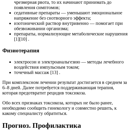
чрезмерная рвота, то их начинают принимать до
появления симптомов;
седативные препараты — уменьшают эмоциональное
напряжение без снотворного эффекта;
изотонический раствор внутривенно — помогает при
обезвоживании организма;
препараты, нормализующие метаболические нарушения
[1][10] .
Физиотерапия
электросон и электроанальгезию — методы лечебного
воздействия импульсным током;
точечный массаж [13] .
При комплексном лечении результат достигается в среднем за
6–8 дней. Далее потребуется поддерживающая терапия,
которая предотвратит рецидив токсикоза.
Обо всех признаках токсикоза, которых не было ранее,
необходимо сообщить гинекологу и совместно решить, к
какому специалисту обратиться.
Прогноз. Профилактика