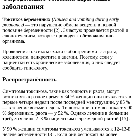
заболевания
Токсикоз беременных
(
Nausea and vomiting during early
pregnancy
)
— это нарушение обмена веществ в первой
половине беременности [2] . Зачастую проявляется рвотой и
слюнотечением, которые приводят к обезвоживанию
организма.
Проявления токсикоза схожи с обострениями гастрита,
холецистита, панкреатита и анемии. Поэтому, если у
пациентки есть хронические заболевания, о них следует
сообщить гинекологу.
Распространённость
Симптомы токсикоза, такие как тошнота и рвота, могут
возникнуть в разное время: у 34 % женщин они появляются в
первые четыре недели после последней менструации, у 85 %
— в течение восьми недель. Тошнота при этом возникает у 90
% беременных, рвота — у 52 %. Однако лечение в больнице
требуется лишь 2–3 % пациенткам с чрезмерной рвотой [15] .
У 90 % женщин симптомы токсикоза уменьшаются к 12–13-й
неделе беременности [3] . Если они беспокоят на более