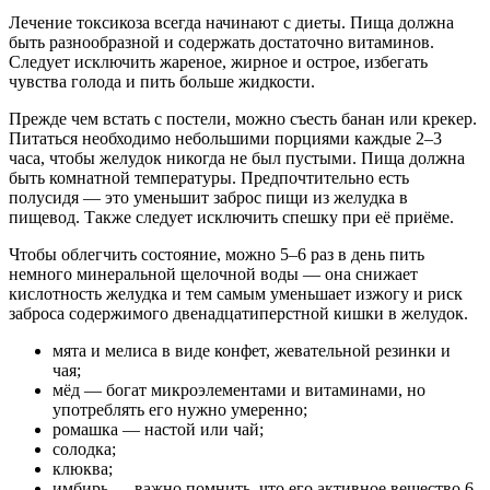
Лечение токсикоза всегда начинают с диеты. Пища должна
быть разнообразной и содержать достаточно витаминов.
Следует исключить жареное, жирное и острое, избегать
чувства голода и пить больше жидкости.
Прежде чем встать с постели, можно съесть банан или крекер.
Питаться необходимо небольшими порциями каждые 2–3
часа, чтобы желудок никогда не был пустыми. Пища должна
быть комнатной температуры. Предпочтительно есть
полусидя — это уменьшит заброс пищи из желудка в
пищевод. Также следует исключить спешку при её приёме.
Чтобы облегчить состояние, можно 5–6 раз в день пить
немного минеральной щелочной воды — она снижает
кислотность желудка и тем самым уменьшает изжогу и риск
заброса содержимого двенадцатиперстной кишки в желудок.
мята и мелиса в виде конфет, жевательной резинки и
чая;
мёд — богат микроэлементами и витаминами, но
употреблять его нужно умеренно;
ромашка — настой или чай;
солодка;
клюква;
имбирь — важно помнить, что его активное вещество 6-