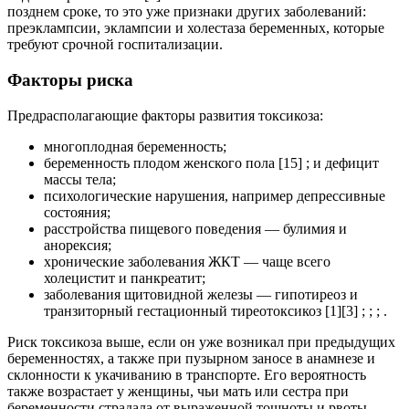
позднем сроке, то это уже признаки других заболеваний:
преэклампсии, эклампсии и холестаза беременных, которые
требуют срочной госпитализации.
Факторы риска
Предрасполагающие факторы развития токсикоза:
многоплодная беременность;
беременность плодом женского пола [15] ; и дефицит
массы тела;
психологические нарушения, например депрессивные
состояния;
расстройства пищевого поведения — булимия и
анорексия;
хронические заболевания ЖКТ — чаще всего
холецистит и панкреатит;
заболевания щитовидной железы — гипотиреоз и
транзиторный гестационный тиреотоксикоз [1][3] ; ; ; .
Риск токсикоза выше, если он уже возникал при предыдущих
беременностях, а также при пузырном заносе в анамнезе и
склонности к укачиванию в транспорте. Его вероятность
также возрастает у женщины, чьи мать или сестра при
беременности страдала от выраженной тошноты и рвоты.