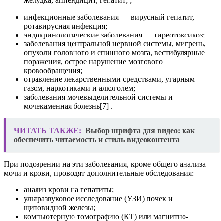
желудка, аппендицит, гепатит; ;
инфекционные заболевания — вирусный гепатит,
ротавирусная инфекция;
эндокринологические заболевания — тиреотоксикоз;
заболевания центральной нервной системы, мигрень,
опухоли головного и спинного мозга, вестибулярные
поражения, острое нарушение мозгового
кровообращения;
отравление лекарственными средствами, угарным
газом, наркотиками и алкоголем;
заболевания мочевыделительной системы и
мочекаменная болезнь[7] .
ЧИТАТЬ ТАКЖЕ:
Выбор шрифта для видео: как
обеспечить читаемость и стиль видеоконтента
При подозрении на эти заболевания, кроме общего анализа
мочи и крови, проводят дополнительные обследования:
анализ крови на гепатиты;
ультразвуковое исследование (УЗИ) почек и
щитовидной железы;
компьютерную томографию (КТ) или магнитно-