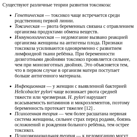
Существуют различные теории развития токсикоза:
Генетическая
— токсикоз чаще встречается среди
родственниц первой линии.
Токсическая
— рвота беременных связана с отравлением
организма продуктами обмена веществ.
Иммунологическая
— недомогание вызвано реакцией
организма женщины на антигены плода. Признаки
токсикоза усиливаются одновременно с развитием
лимфоидной ткани ребёнка. При беременности
дизиготными двойнями токсикоз проявляется сильнее,
чем при монозиготных двойнях. Это объясняется тем,
что в первом случае в организм матери поступает
больше антигенного материала.
Инфекционная
— у женщин с выявленной бактерией
Helicobacter pylori
чаще возникает рвота средней
тяжести или чрезмерная.
H. pylori
нарушает
всасываемость витаминов и микроэлементов, поэтому
беременность протекает тяжелее [12] .
Психогенная теория
— чем более расшатана нервная
система женщины, сильнее страх перед родами, боязнь
осложнений и рождения больного ребёнка, тем острее
токсикоз.
Психоэмоциональная теория
— к недомоганию могут