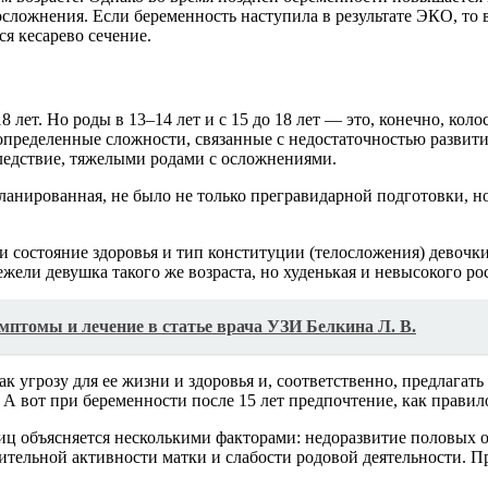
 осложнения. Если беременность наступила в результате ЭКО, то
ся кесарево сечение.
 лет. Но роды в 13–14 лет и с 15 до 18 лет — это, конечно, кол
 определенные сложности, связанные с недостаточностью развит
следствие, тяжелыми родами с осложнениями.
ланированная, не было не только прегравидарной подготовки, но
ак и состояние здоровья и тип конституции (телосложения) дево
нежели девушка такого же возраста, но худенькая и невысокого рос
птомы и лечение в статье врача УЗИ Белкина Л. В.
ак угрозу для ее жизни и здоровья и, соответственно, предлага
А вот при беременности после 15 лет предпочтение, как правил
ц объясняется несколькими факторами: недоразвитие половых о
тительной активности матки и слабости родовой деятельности. 