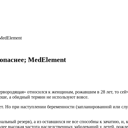
 MedElement
 опаснее; MedElement
 первородящая» относился к женщинам, рожавшим в 28 лет, то с
рше, а обидный термин не используют вовсе.
ет. Но при наступлении беременности (запланированной или случ
иальный резерв), а из оставшихся не все способны к зачатию, и
лее высокая частота наследственных заболеваний у детей, рожд