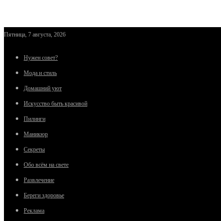
Пятница, 7 августа, 2026
Нужен совет?
Мода и стиль
Домашний уют
Искусство быть красивой
Пилинги
Маникюр
Секреты
Обо всём на свете
Развлечение
Береги здоровье
Реклама