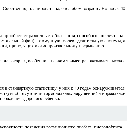
 Собственно, планировать надо в любом возрасте. Но после 40
а приобретает различные заболевания, способные повлиять на
ормональный фон), , иммунную, мочевыделительную системы, а
нений, приводящих к самопроизвольному прерыванию
ичие которых, особенно в первом триместре, оказывает высокое
 в стандартную статистику: у них к 40 годам обнаруживается
льствует об отсутствии гормональных нарушений) и нормальное
 рождения здорового ребенка.
вероятность появления гестационного диабета, пиелонефрита,