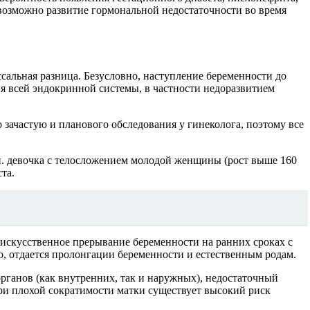
 возможно развитие гормональной недостаточности во время
оссальная разница. Безусловно, наступление беременности до
ия всей эндокринной системы, в частности недоразвитием
 зачастую и планового обследования у гинеколога, поэтому все
чки. девочка с телосложением молодой женщины (рост выше 160
та.
ть искусственное прерывание беременности на ранних сроках с
о, отдается пролонгации беременности и естественным родам.
рганов (как внутренних, так и наружных), недостаточный
При плохой сократимости матки существует высокий риск