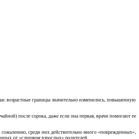
ейчас возрастные границы значительно изменились, повышенную
айной) после сорока, даже если она первая, врачи помогают ее
, к сожалению, среди них действительно много «поврежденных»,
енных от «слишком взрослых» родителей.