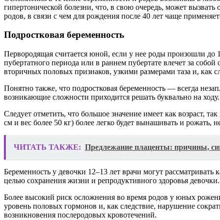
гипертонической болезни, что, в свою очередь, может вызвать
родов, в связи с чем для рождения после 40 лет чаще применяет
Подростковая беременность
Первородящая считается юной, если у нее роды произошли до 18
пубертатного периода или в раннем пубертате влечет за собой
вторичных половых признаков, узкими размерами таза и, как 
Понятно также, что подростковая беременность — всегда незап
возникающие сложности приходится решать буквально на ходу.
Следует отметить, что большое значение имеет как возраст, т
см и вес более 50 кг) более легко будет вынашивать и рожать, 
ЧИТАТЬ ТАКЖЕ:
Предлежание плаценты: причины, сим
Беременность у девочки 12–13 лет врачи могут рассматривать к
целью сохранения жизни и репродуктивного здоровья девочки. 
Более высокий риск осложнения во время родов у юных рожени
уровень половых гормонов и, как следствие, нарушение сокра
возникновения послеродовых кровотечений.