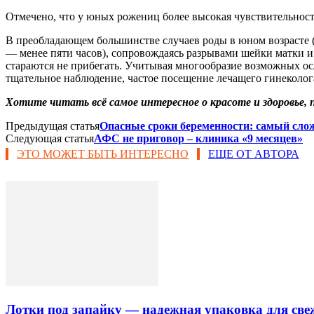
Отмечено, что у юных рожениц более высокая чувствительность 
В преобладающем большинстве случаев роды в юном возрасте (д
— менее пяти часов), сопровождаясь разрывами шейки матки и
стараются не прибегать. Учитывая многообразие возможных о
тщательное наблюдение, частое посещение лечащего гинеколог
Хотите читать всё самое интересное о красоте и здоровье,
Предыдущая статья
Опасные сроки беременности: самый сло
Следующая статья
АФС не приговор – клиника «9 месяцев»
ЭТО МОЖЕТ БЫТЬ ИНТЕРЕСНО
ЕЩЕ ОТ АВТОРА
Лотки под запайку — надежная упаковка для све