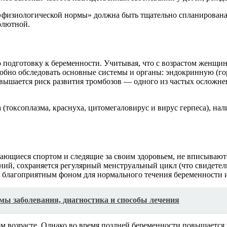
 «физиологической нормы» должна быть тщательно спланирована!
олютной.
 подготовку к беременности. Учитывая, что с возрастом женщин
робно обследовать основные системы и органы: эндокринную (г
овышается риск развития тромбозов — одного из частых ослож
(токсоплазма, краснуха, цитомегаловирус и вирус герпеса), нал
ющиеся спортом и следящие за своим здоровьем, не вписываются
ний, сохраняется регулярный менструальный цикл (что свидете
я благоприятным фоном для нормального течения беременности и
мы заболевания, диагностика и способы лечения
 возрасте. Однако во время поздней беременности повышается 