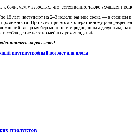
к боли, чем у взрослых, что, естественно, также ухудшает проц
о 18 лет) наступают на 2–3 недели раньше срока — в среднем в
 промежности. При всем при этом к оперативному родоразрешен
сложнений во время беременности и родов, юным девушкам, нах
а и соблюдение всех врачебных рекомендаций.
 подпишитесь на рассылку!
жный внутриутробный возраст для плода
жих продуктов