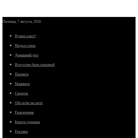
Пятница, 7 августа, 2026
Нужен совет?
Мода и стиль
Домашний уют
Искусство быть красивой
Пилинги
Маникюр
Секреты
Обо всём на свете
Развлечение
Береги здоровье
Реклама