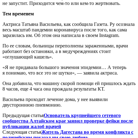
не запустит. Приходится чем-то или кем-то жертвовать.
Тем временем
Актриса Татьяна Васильева, как сообщила Газета. Ру осознала
весь масштаб пандемии коронавируса после того, как сама
заразилась им. Об этом она написала в своем Instagram.
По ее словам, больницы переполнены зараженными, врачи
работают без остановки, а в медучреждениях стоит
«оглушающий кашель».
«Я не придавала большого значения эпидемии… А теперь
я понимаю, что все это не шутки», — заявила актриса.
Она добавила, что машину скорой помощи ей пришлось ждать
8 часов, еще 4 часа она прождала результаты КТ.
Васильева проходит лечение дома, у нее выявили
двустороннюю пневмонию.
Предыдущая статья
Основатель крупнейшего сетевого
сообщества Алтайском крае заявил проверке фейки после
публикации жалоб врачей
Следующая статья
Житель Дагестана во время конфликта с
полицейским показал им свою любовь