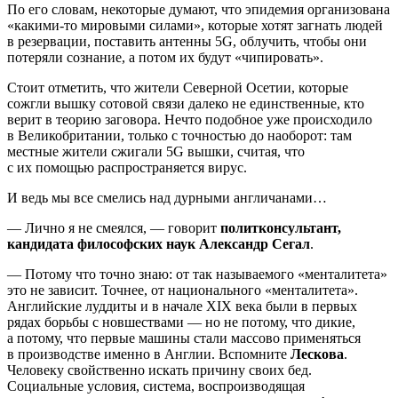
По его словам, некоторые думают, что эпидемия организована
«какими-то мировыми силами», которые хотят загнать людей
в резервации, поставить антенны 5G, облучить, чтобы они
потеряли сознание, а потом их будут «чипировать».
Стоит отметить, что жители Северной Осетии, которые
сожгли вышку сотовой связи далеко не единственные, кто
верит в теорию заговора. Нечто подобное уже происходило
в Великобритании, только с точностью до наоборот: там
местные жители сжигали 5G вышки, считая, что
с их помощью распространяется вирус.
И ведь мы все смелись над дурными англичанами…
— Лично я не смеялся, — говорит
политконсультант,
кандидата философских наук Александр Сегал
.
— Потому что точно знаю: от так называемого «менталитета»
это не зависит. Точнее, от национального «менталитета».
Английские луддиты и в начале XIX века были в первых
рядах борьбы с новшествами — но не потому, что дикие,
а потому, что первые машины стали массово применяться
в производстве именно в Англии. Вспомните
Лескова
.
Человеку свойственно искать причину своих бед.
Социальные условия, система, воспроизводящая