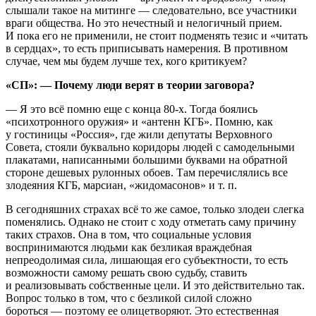
слышали такое на митинге — следовательно, все участники
враги общества. Но это нечестный и нелогичный прием.
И пока его не применили, не стоит подменять тезис и «читать
в сердцах», то есть приписывать намерения. В противном
случае, чем мы будем лучше тех, кого критикуем?
«СП»: — Почему люди верят в теории заговора?
— Я это всё помню еще с конца 80-х. Тогда боялись
«психотронного оружия» и «антенн КГБ». Помню, как
у гостиницы «Россия», где жили депутаты Верховного
Совета, стояли буквально коридоры людей с самодельными
плакатами, написанными большими буквами на обратной
стороне дешевых рулонных обоев. Там перечислялись все
злодеяния КГБ, марсиан, «жидомасонов» и т. п.
В сегодняшних страхах всё то же самое, только злодеи слегка
поменялись. Однако не стоит с ходу отметать саму причину
таких страхов. Она в том, что социальные условия
воспринимаются людьми как безликая враждебная
непреодолимая сила, лишающая его субъектности, то есть
возможности самому решать свою судьбу, ставить
и реализовывать собственные цели. И это действительно так.
Вопрос только в том, что с безликой силой сложно
бороться — поэтому ее олицетворяют. Это естественная