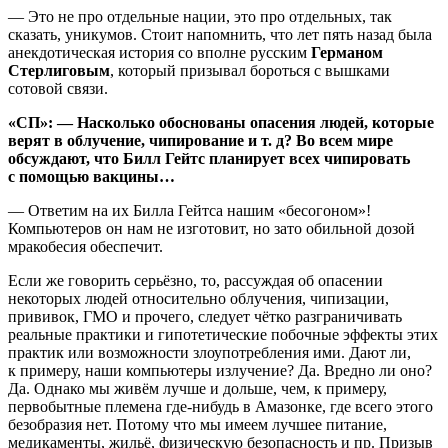
— Это не про отдельные нации, это про отдельных, так
сказать, уникумов. Стоит напомнить, что лет пять назад была
анекдотическая история со вполне русским
Германом
Стерлиговым
, который призывал бороться с вышками
сотовой связи.
«СП»: — Насколько обоснованы опасения людей, которые
верят в облучение, чипирование и т. д? Во всем мире
обсуждают, что Билл Гейтс планирует всех чипировать
с помощью вакцины…
— Ответим на их Билла Гейтса нашим «бесогоном»!
Компьютеров он нам не изготовит, но зато обильной дозой
мракобесия обеспечит.
Если же говорить серьёзно, то, рассуждая об опасении
некоторых людей относительно облучения, чипизации,
прививок, ГМО и прочего, следует чётко разграничивать
реальные практики и гипотетические побочные эффекты этих
практик или возможности злоупотребления ими. Дают ли,
к примеру, наши компьютеры излучение? Да. Вредно ли оно?
Да. Однако мы живём лучше и дольше, чем, к примеру,
первобытные племена где-нибудь в Амазонке, где всего этого
безобразия нет. Потому что мы имеем лучшее питание,
медикаменты, жильё, физическую безопасность и пр. Призыв