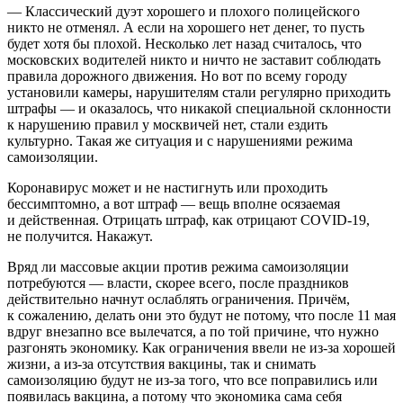
— Классический дуэт хорошего и плохого полицейского
никто не отменял. А если на хорошего нет денег, то пусть
будет хотя бы плохой. Несколько лет назад считалось, что
московских водителей никто и ничто не заставит соблюдать
правила дорожного движения. Но вот по всему городу
установили камеры, нарушителям стали регулярно приходить
штрафы — и оказалось, что никакой специальной склонности
к нарушению правил у москвичей нет, стали ездить
культурно. Такая же ситуация и с нарушениями режима
самоизоляции.
Коронавирус может и не настигнуть или проходить
бессимптомно, а вот штраф — вещь вполне осязаемая
и действенная. Отрицать штраф, как отрицают COVID-19,
не получится. Накажут.
Вряд ли массовые акции против режима самоизоляции
потребуются — власти, скорее всего, после праздников
действительно начнут ослаблять ограничения. Причём,
к сожалению, делать они это будут не потому, что после 11 мая
вдруг внезапно все вылечатся, а по той причине, что нужно
разгонять экономику. Как ограничения ввели не из-за хорошей
жизни, а из-за отсутствия вакцины, так и снимать
самоизоляцию будут не из-за того, что все поправились или
появилась вакцина, а потому что экономика сама себя