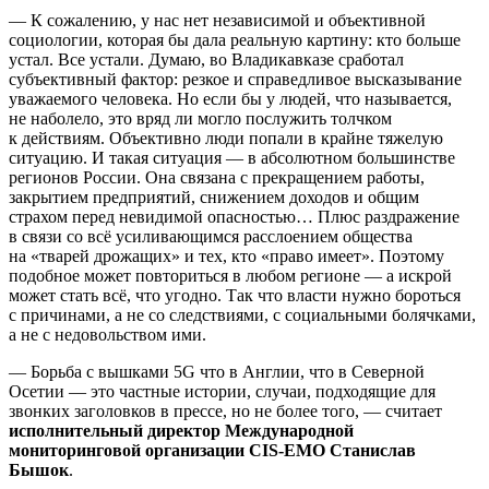
— К сожалению, у нас нет независимой и объективной
социологии, которая бы дала реальную картину: кто больше
устал. Все устали. Думаю, во Владикавказе сработал
субъективный фактор: резкое и справедливое высказывание
уважаемого человека. Но если бы у людей, что называется,
не наболело, это вряд ли могло послужить толчком
к действиям. Объективно люди попали в крайне тяжелую
ситуацию. И такая ситуация — в абсолютном большинстве
регионов России. Она связана с прекращением работы,
закрытием предприятий, снижением доходов и общим
страхом перед невидимой опасностью… Плюс раздражение
в связи со всё усиливающимся расслоением общества
на «тварей дрожащих» и тех, кто «право имеет». Поэтому
подобное может повториться в любом регионе — а искрой
может стать всё, что угодно. Так что власти нужно бороться
с причинами, а не со следствиями, с социальными болячками,
а не с недовольством ими.
— Борьба с вышками 5G что в Англии, что в Северной
Осетии — это частные истории, случаи, подходящие для
звонких заголовков в прессе, но не более того, — считает
исполнительный директор Международной
мониторинговой организации CIS-EMO Станислав
Бышок
.