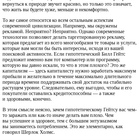
вернуться к природе звучит красиво, но только это означает,
что жить вы будете хуже, меньше и некомфортно.
То же самое относится ко всем остальным аспектам
современной цивилизации. Например, мы окружены
рекламой. Неприятно? Неприятно. Однако современные
технологии позволяют делать таргетированную рекламу,
которая предлагает из всего многообразия те товары и услуги,
которые вам могли бы быть интересны, исходя из вашей
поисковой активности. Если гипотетический Билл Гейтс
предложит именно вам тот компьютер или программу,
которую вы давно искали, то что в этом плохого? Это же
капитализм — здесь капиталисту нужно заработать максимум
прибыли и желательно в течение максимально длительного
периода времени поддерживать свой достаток на стабильно
растущем уровне. Следовательно, ему выгодно, чтобы и его
покупатели оставались кредитоспособны — а также
и здоровыми, конечно.
В этом смысле неясно, зачем гипотетическому Гейтсу вас чем-
то заражать или как-то иначе делать вам плохо. Чем
вы успешнее и здоровее, тем с большим энтузиазмом
вы занимаетесь потреблением. Это же элементарно, как
говорил Шерлок Холмс.