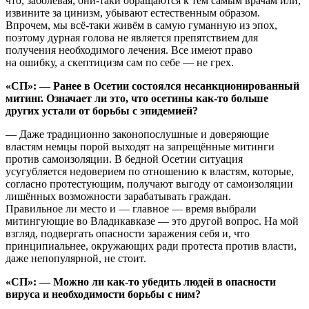
что, заболевая, они-таки обращаются к тем самым врачам или,
извините за цинизм, убывают естественным образом.
Впрочем, мы всё-таки живём в самую гуманную из эпох,
поэтому дурная голова не является препятствием для
получения необходимого лечения. Все имеют право
на ошибку, а скептицизм сам по себе — не грех.
«СП»: — Ранее в Осетии состоялся несанкционированный
митинг. Означает ли это, что осетины как-то больше
других устали от борьбы с эпидемией?
— Даже традиционно законопослушные и доверяющие
властям немцы порой выходят на запрещённые митинги
против самоизоляции. В бедной Осетии ситуация
усугубляется недоверием по отношению к властям, которые,
согласно протестующим, получают выгоду от самоизоляции
лишённых возможности зарабатывать граждан.
Правильное ли место и — главное — время выбрали
митингующие во Владикавказе — это другой вопрос. На мой
взгляд, подвергать опасности заражения себя и, что
принципиальнее, окружающих ради протеста против власти,
даже непопулярной, не стоит.
«СП»: — Можно ли как-то убедить людей в опасности
вируса и необходимости борьбы с ним?