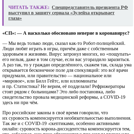
ЧИТАТЬ ТАКЖЕ:
Спецпредставитель президента РФ
выступил в защиту сериала «Зулейха открывает
глаза»
«СП»: — А насколько обосновано неверие в коронавирус?
— Мы ведь только люди, сказал как-то Робот-полицейский.
Люди любят играть в игры, причём даже с собственным
здоровьем и жизнями. Вирус затронул многих, но «пощупать»
его нельзя, даже в том случае, если вас угораздило заразиться.
А раз так, то у граждан определённого, скажем так, склада ума
открывается бесконечное поле для спекуляций: это всё врачи
придумали, или правительство — национальное или
«мировое», или Билл Гейтс, или иллюминаты
и пр. Статистика? Не верим, её подделали! Рефрижераторы
стоят рядом с больницами? Это либо постановка, либо
свидетельство провала медицинской реформы, а COVID-19
здесь ни при чём.
Про российские законы в своё время говорили, что
их суровость компенсируется необязательностью выполнения.
Так же и с COVID-19 -скептиками, особенно активными
онлайн: суровость корона-диссидентства компенсируется тем,