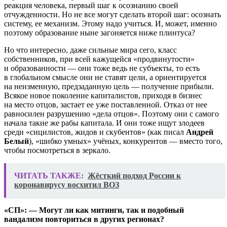
реакция человека, первый шаг к осознанию своей
отчужденности. Но не все могут сделать второй шаг: осознать
систему, ее механизм. Этому надо учиться. И, может, именно
поэтому образование ныне загоняется ниже плинтуса?
Но что интересно, даже сильные мира сего, класс
собственников, при всей кажущейся «продвинутости»
и образованности — они тоже ведь не субъекты, то есть
в глобальном смысле они не ставят цели, а ориентируется
на неизменную, предзаданную цель — получение прибыли.
Всякое новое поколение капиталистов, приходя в бизнес
на место отцов, застает ее уже поставленной. Отказ от нее
равносилен разрушению «дела отцов». Поэтому они с самого
начала такие же рабы капитала. И они тоже ищут злодеев
среди «сицилистов, жидов и скубентов» (как писал
Андрей
Белый
), «шибко умных» учёных, конкурентов — вместо того,
чтобы посмотреться в зеркало.
ЧИТАТЬ ТАКЖЕ:
Жёсткий подход России к
коронавирусу восхитил ВОЗ
«СП»: — Могут ли как митинги, так и подобный
вандализм повториться в других регионах?