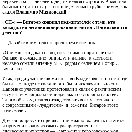
неравенство — не очевидны, их нельзя потрогать. А машина
(компьютер, антенна) — вот они, «весомо, грубо, зримо», как
сказал
Владимир Маяковский
.
«СП»: — Битаров сравнил поджигателей с теми, кто
выходил на несанкционированный митинг. Насколько это
уместно?
— Давайте внимательно прочитаем источник.
«Они мне это доказывали, но я с ними спорить не стал.
Однако, к сожалению, они идут и дальше, в частности,
недавно сожгли антенну МТС рядом с селением Ногир…», —
заявил он
Итак, среди участников митинга во Владикавказе такие люди
были. Но нигде не сказано, что были исключительно они.
Напомню: участники протестовали в связи с фактическим
отсутствием социальной поддержки со стороны властей.
Таким образом, нельзя отождествлять всех участников
с современными «луддитами», и, заметим, Битаров этого
и не делает.
Другой вопрос, что при желании можно включить патетику
и применить одну из самых распространенных
дискуссионных уловок — «аргумент к городовому»: мол,