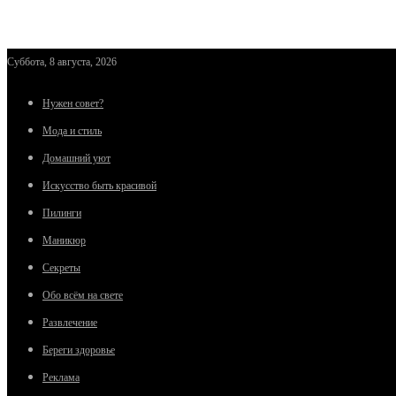
Суббота, 8 августа, 2026
Нужен совет?
Мода и стиль
Домашний уют
Искусство быть красивой
Пилинги
Маникюр
Секреты
Обо всём на свете
Развлечение
Береги здоровье
Реклама