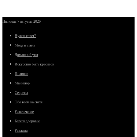
Пятница, 7 августа, 2026
Нужен совет?
Мода и стиль
Домашний уют
Искусство быть красивой
Пилинги
Маникюр
Секреты
Обо всём на свете
Развлечение
Береги здоровье
Реклама