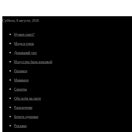
Суббота, 8 августа, 2026
Нужен совет?
Мода и стиль
Домашний уют
Искусство быть красивой
Пилинги
Маникюр
Секреты
Обо всём на свете
Развлечение
Береги здоровье
Реклама