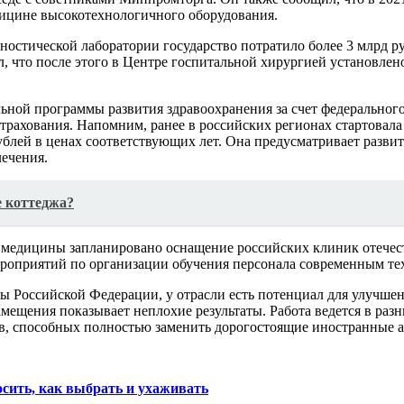
едицине высокотехнологичного оборудования.
гностической лаборатории государство потратило более 3 млрд р
, что после этого в Центре госпитальной хирургией установлен
ной программы развития здравоохранения за счет федерального
трахования. Напомним, ранее в российских регионах стартовала
ублей в ценах соответствующих лет. Она предусматривает разви
ечения.
е коттеджа?
 медицины запланировано оснащение российских клиник отечес
роприятий по организации обучения персонала современным тех
 Российской Федерации, у отрасли есть потенциал для улучшени
ещения показывает неплохие результаты. Работа ведется в раз
в, способных полностью заменить дорогостоящие иностранные а
осить, как выбрать и ухаживать