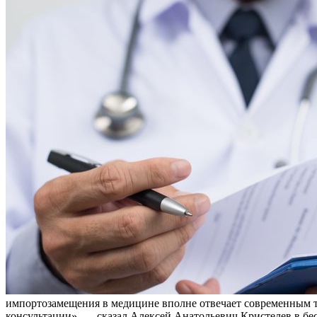
импортозамещения в медицине вполне отвечает современным 
консультации», — сказал Алексей Анатольевич Кристелев в бе