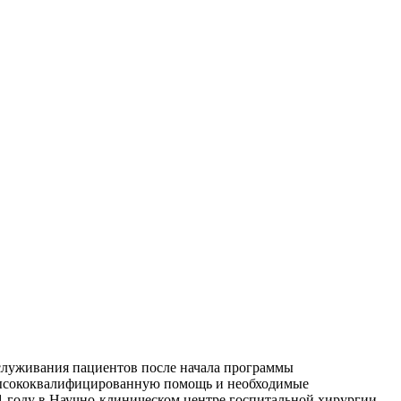
служивания пациентов после начала программы
 высококвалифицированную помощь и необходимые
1 году в Научно-клиническом центре госпитальной хирургии