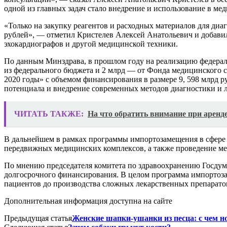
одной из главных задач стало внедрение и использование в м
«Только на закупку реагентов и расходных материалов для диа
рублей», — отметил Кристелев Алексей Анатольевич и добавил
эхокардиографов и другой медицинской техники.
По данным Минздрава, в прошлом году на реализацию федераль
из федерального бюджета и 2 млрд — от Фонда медицинского с
2020 годы» с объемом финансирования в размере 9, 598 млрд р
потенциала и внедрение современных методов диагностики и л
ЧИТАТЬ ТАКЖЕ:
На что обратить внимание при аренд
В дальнейшем в рамках программы импортозамещения в сфере
передвижных медицинских комплексов, а также проведение ме
По мнению председателя комитета по здравоохранению Госдумы
долгосрочного финансирования. В целом программа импортозам
пациентов до производства сложных лекарственных препарато
Дополнительная информация доступна на сайте
Предыдущая статья
Женские шапки-ушанки из песца: с чем н