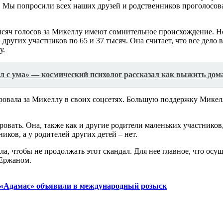
у. Мы попросили всех наших друзей и родственников проголосова
ысяч голосов за Микеллу имеют сомнительное происхождение. Но
а других участников по 65 и 37 тысяч. Она считает, что все дело
у.
ел с ума» — космический психолог рассказал как выжить дом
ировала за Микеллу в своих соцсетях. Большую поддержку Микелл
ровать. Она, также как и другие родители маленьких участников
иков, а у родителей других детей – нет.
ла, чтобы не продолжать этот скандал. Для нее главное, что осущ
 Ержаном.
«Адамас» объявили в международный розыск