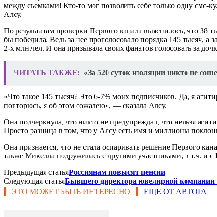
между съемками! Кто-то мог позволить себе только одну смс-к
Алсу.
По результатам проверки Первого канала выяснилось, что 38 т
бы победила. Ведь за нее проголосовало порядка 145 тысяч, а з
2-х млн.чел. И она призывала своих фанатов голосовать за дочк
ЧИТАТЬ ТАКЖЕ:
«За 520 суток изоляции никто не сош
«Что такое 145 тысяч? Это 6-7% моих подписчиков. Да, я агит
повторюсь, я об этом сожалею», — сказала Алсу.
Она подчеркнула, что никто не предупреждал, что нельзя агити
Просто разница в том, что у Алсу есть имя и миллионы поклонн
Она признается, что не стала оспаривать решение Первого кана
также Микелла подружилась с другими участниками, в т.ч. и с
Предыдущая статья
Россиянам повысят пенсии
Следующая статья
Бывшего директора ювелирной компании 
ЭТО МОЖЕТ БЫТЬ ИНТЕРЕСНО
ЕЩЕ ОТ АВТОРА