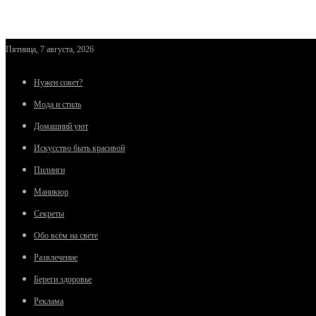
Пятница, 7 августа, 2026
Нужен совет?
Мода и стиль
Домашний уют
Искусство быть красивой
Пилинги
Маникюр
Секреты
Обо всём на свете
Развлечение
Береги здоровье
Реклама