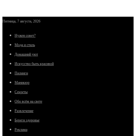
Пятница, 7 августа, 2026
Нужен совет?
Мода и стиль
Домашний уют
Искусство быть красивой
Пилинги
Маникюр
Секреты
Обо всём на свете
Развлечение
Береги здоровье
Реклама