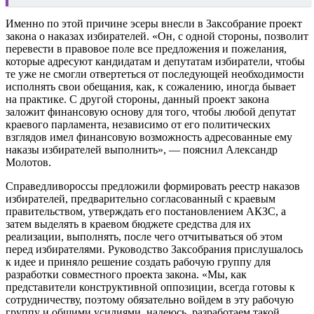
Именно по этой причине эсеры внесли в Заксобрание проект
закона о наказах избирателей. «Он, с одной стороны, позволит
перевести в правовое поле все предложения и пожелания,
которые адресуют кандидатам и депутатам избиратели, чтобы
те уже не смогли отвертеться от последующей необходимости
исполнять свои обещания, как, к сожалению, иногда бывает
на практике. С другой стороны, данный проект закона
заложит финансовую основу для того, чтобы любой депутат
краевого парламента, независимо от его политических
взглядов имел финансовую возможность адресованные ему
наказы избирателей выполнить», — пояснил Александр
Молотов.
Справедливороссы предложили формировать реестр наказов
избирателей, предварительно согласованный с краевым
правительством, утверждать его постановлением АКЗС, а
затем выделять в краевом бюджете средства для их
реализации, выполнять, после чего отчитываться об этом
перед избирателями. Руководство Заксобрания прислушалось
к идее и приняло решение создать рабочую группу для
разработки совместного проекта закона. «Мы, как
представители конструктивной оппозиции, всегда готовы к
сотрудничеству, поэтому обязательно войдем в эту рабочую
группу и общими усилиями, надеюсь, разработаем такой