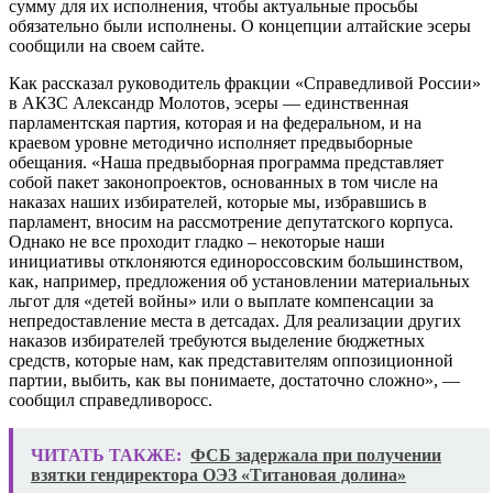
сумму для их исполнения, чтобы актуальные просьбы
обязательно были исполнены. О концепции алтайские эсеры
сообщили на своем сайте.
Как рассказал руководитель фракции «Справедливой России»
в АКЗС Александр Молотов, эсеры — единственная
парламентская партия, которая и на федеральном, и на
краевом уровне методично исполняет предвыборные
обещания. «Наша предвыборная программа представляет
собой пакет законопроектов, основанных в том числе на
наказах наших избирателей, которые мы, избравшись в
парламент, вносим на рассмотрение депутатского корпуса.
Однако не все проходит гладко – некоторые наши
инициативы отклоняются единороссовским большинством,
как, например, предложения об установлении материальных
льгот для «детей войны» или о выплате компенсации за
непредоставление места в детсадах. Для реализации других
наказов избирателей требуются выделение бюджетных
средств, которые нам, как представителям оппозиционной
партии, выбить, как вы понимаете, достаточно сложно», —
сообщил справедливоросс.
ЧИТАТЬ ТАКЖЕ:
ФСБ задержала при получении
взятки гендиректора ОЭЗ «Титановая долина»