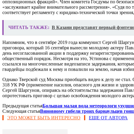
оппозиционных фракций». Член комитета Госдумы по безопас
«заслуживает крайне внимательного рассмотрения». «Судя по то
соответствует регламенту с юридико-технической точки зрения
ЧИТАТЬ ТАКЖЕ:
В Казани представят первый фэнтези
Напомним, что в сентябре 2019 года коммунист Сергей Шаргу
приговора, который 16 сентября вынесли молодому актеру Пав
день несогласованной акции в поддержку незарегистрированны
общественный порядок. Несмотря на это, Устинова с применени
ссылался на многочисленные видеозаписи задержания, которые 
гвардейцы подбежали к нему и повалили на землю, начав изби
Однако Тверской суд Москвы приобщать видео к делу не стал. О 
318 УК РФ (применение насилия, опасного для жизни и здоровь
Сергей Шаргунов, опираясь на обстоятельства задержания Пав
опротестовать приговор с целью освобождения молодого актера
Предыдущая статья
Большая малая вода метеорологи ухудшил
Следующая статья
Виновному гибели троих барнаульцев го
ЭТО МОЖЕТ БЫТЬ ИНТЕРЕСНО
ЕЩЕ ОТ АВТОРА