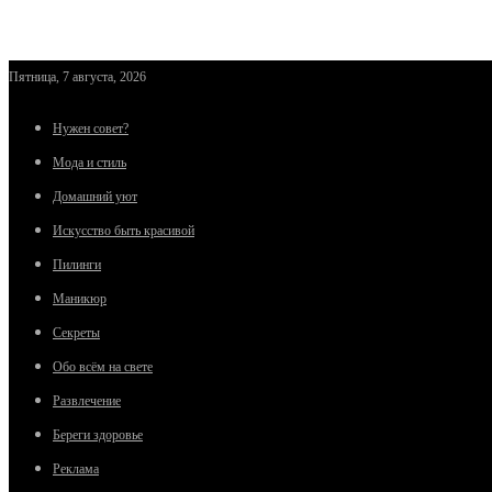
Пятница, 7 августа, 2026
Нужен совет?
Мода и стиль
Домашний уют
Искусство быть красивой
Пилинги
Маникюр
Секреты
Обо всём на свете
Развлечение
Береги здоровье
Реклама