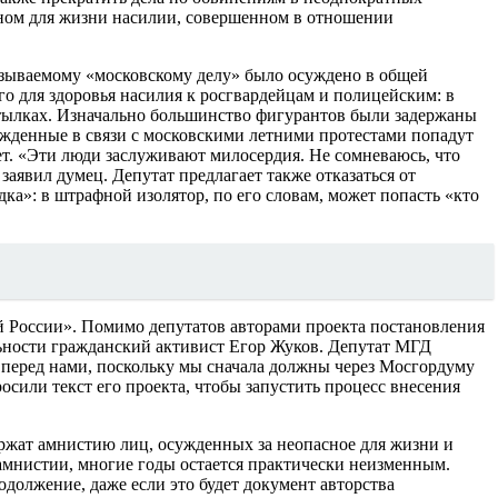
асном для жизни насилии, совершенном в отношении
называемому «московскому делу» было осуждено в общей
о для здоровья насилия к росгвардейцам и полицейским: в
утылках. Изначально большинство фигурантов были задержаны
ужденные в связи с московскими летними протестами попадут
т. «Эти люди заслуживают милосердия. Не сомневаюсь, что
аявил думец. Депутат предлагает также отказаться от
а»: в штрафной изолятор, по его словам, может попасть «кто
 России». Помимо депутатов авторами проекта постановления
ьности гражданский активист Егор Жуков. Депутат МГД
 перед нами, поскольку мы сначала должны через Мосгордуму
сили текст его проекта, чтобы запустить процесс внесения
ржат амнистию лиц, осужденных за неопасное для жизни и
 амнистии, многие годы остается практически неизменным.
должение, даже если это будет документ авторства