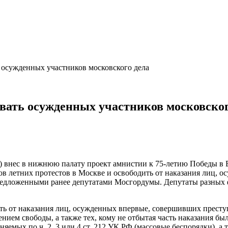
осужденных участников московского дела
вать осужденных участников московског
 внес в нижнюю палату проект амнистии к 75-летию Победы в 
в летних протестов в Москве и освободить от наказания лиц, о
редложенными ранее депутатами Мосгордумы. Депутаты разных 
ть от наказания лиц, осужденных впервые, совершивших преступ
нием свободы, а также тех, кому не отбытая часть наказания был
яемых по ч. 2, 3 или 4 ст. 212 УК РФ (массовые беспорядки), а