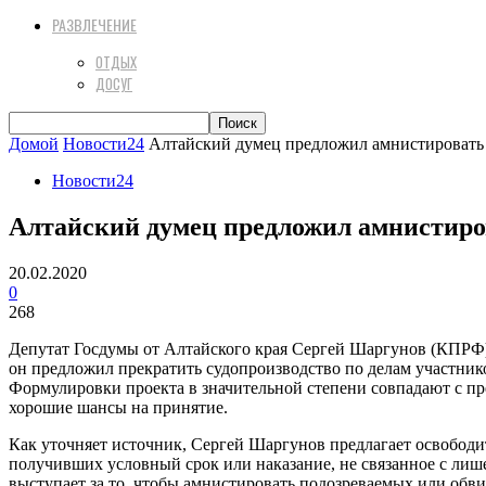
РАЗВЛЕЧЕНИЕ
ОТДЫХ
ДОСУГ
Домой
Новости24
Алтайский думец предложил амнистировать 
Новости24
Алтайский думец предложил амнистиро
20.02.2020
0
268
Депутат Госдумы от Алтайского края Сергей Шаргунов (КПРФ)
он предложил прекратить судопроизводство по делам участнико
Формулировки проекта в значительной степени совпадают с п
хорошие шансы на принятие.
Как уточняет источник, Сергей Шаргунов предлагает освободи
получивших условный срок или наказание, не связанное с лише
выступает за то, чтобы амнистировать подозреваемых или обвин