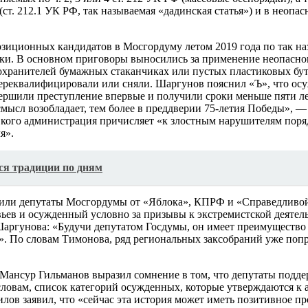
ст. 212.1 УК РФ, так называемая «дадинская статья») и в неоп
позиционных кандидатов в Мосгордуму летом 2019 года по так 
оки. В основном приговоры выносились за применение неопасног
оохранителей бумажных стаканчиках или пустых пластиковых б
переквалифицировали или сняли. Шаргунов пояснил «Ъ», что ос
ершили преступление впервые и получили сроки меньше пяти ле
мысл возобладает, тем более в преддверии 75-летия Победы», — з
кого администрация причисляет «к злостным нарушителям порядк
я».
ся традиции по дням
пили депутаты Мосгордумы от «Яблока», КПРФ и «Справедливой
ьев и осужденный условно за призывы к экстремистской деятел
Шаргунова: «Будучи депутатом Госдумы, он имеет преимущество
. По словам Тимонова, ряд региональных заксобраний уже попро
Мансур Гильманов выразил сомнение в том, что депутаты подде
 словам, список категорий осужденных, которые утверждаются к
в заявил, что «сейчас эта история может иметь позитивное про