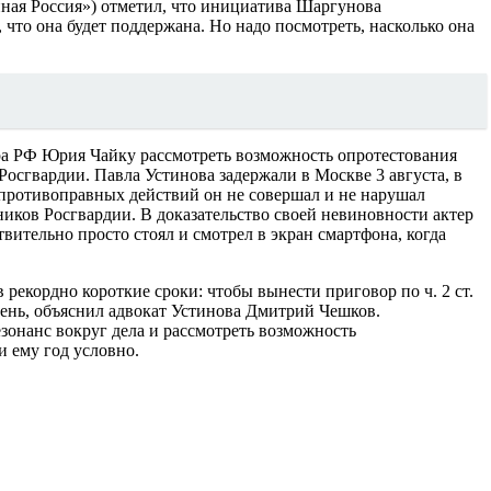
ая Россия») отметил, что инициатива Шаргунова
 что она будет поддержана. Но надо посмотреть, насколько она
ра РФ Юрия Чайку рассмотреть возможность опротестования
осгвардии. Павла Устинова задержали в Москве 3 августа, в
 противоправных действий он не совершал и не нарушал
иков Росгвардии. В доказательство своей невиновности актер
ительно просто стоял и смотрел в экран смартфона, когда
 рекордно короткие сроки: чтобы вынести приговор по ч. 2 ст.
день, объяснил адвокат Устинова Дмитрий Чешков.
зонанс вокруг дела и рассмотреть возможность
и ему год условно.