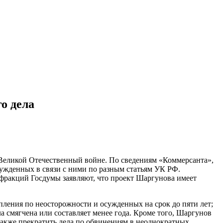
о дела
Великой Отечественный войне. По сведениям «Коммерсанта»,
сужденных в связи с ними по разным статьям УК РФ.
фракций Госдумы заявляют, что проект Шаргунова имеет
ления по неосторожности и осужденных на срок до пяти лет;
а смягчена или составляет менее года. Кроме того, Шаргунов
 также прекратить дела по обвинениям в неоднократных