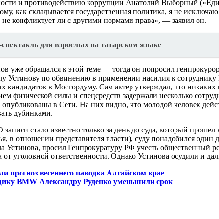
ности и противодействию коррупции Анатолий Выборный («Един
му, как складывается государственная политика, я не исключаю,
, не конфликтует ли с другими нормами права», — заявил он.
-спектакль для взрослых на татарском языке
нов уже обращался к этой теме — тогда он попросил генпрокуро
лу Устинову по обвинению в применении насилия к сотруднику Р
х кандидатов в Мосгордуму. Сам актер утверждал, что никаких
ем физической силы и спецсредств задержали несколько сотрудн
опубликованы в Сети. На них видно, что молодой человек действ
вать дубинками.
записи стало известно только за день до суда, который прошел в
я, в отношении представителя власти), суду понадобился один 
ла Устинова, просил Генпрокуратуру РФ учесть общественный ре
 от уголовной ответственности. Однако Устинова осудили и дал
и прогноз весеннего паводка Алтайском крае
нщику BMW Александру Руденко уменьшили срок