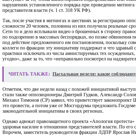
нарушениях установленного порядка при проведении митинга (
представителя власти (ч. 1 ст. 318 УК РФ).
Так, после участия в митингах и шествиях за регистрацию оп
сложности 20 человек, половина из них получила реальные ср
Сети то и дело всплывали видео о брошенных в сторону прав
по подозрению в массовых беспорядках, но позже обвинения 
под действие предложенного им постановления, поскольку сов
коллеги по фракции эту инициативу поддержат и что здравый с
практики исключать из числа амнистируемых тех осужденных, 
угодно», даже за то, что «неправильно посмотрел на надзирател
ЧИТАТЬ ТАКЖЕ:
Пасхальная неделя: какие соблюдают
Отметим, что две недели назад с похожей инициативой высту
стали также оппозиционеры Дмитрий Гудков, Александр Солов
Михаил Тимонов (СР) заявил, что приветствует законопроект 
это провести, а потом уже от Мосгордумы предложить Госдуме»
законодательной инициативы в своих регионах.
Однако адвокат правозащитного проекта «Апология протеста» 
здоровья насилие в отношении представителей власти. По его
Впрочем, заместитель руководителя фракции ЛДПР Ярослав Нило