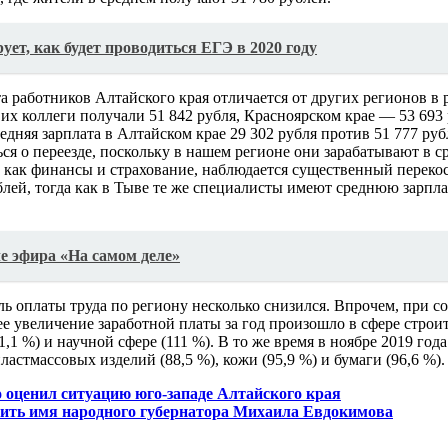
ет, как будет проводиться ЕГЭ в 2020 году
а работников Алтайского края отличается от других регионов в 
и их коллеги получали 51 842 рубля, Красноярском крае — 53 693
редняя зарплата в Алтайском крае 29 302 рубля против 51 777 руб
я о переезде, поскольку в нашем регионе они зарабатывают в ср
е, как финансы и страхование, наблюдается существенный переко
лей, тогда как в Тыве те же специалисты имеют среднюю зарплат
е эфира «На самом деле»
ль оплаты труда по региону несколько снизился. Впрочем, при с
е увеличение заработной платы за год произошло в сфере строит
11,1 %) и научной сфере (111 %). В то же время в ноябре 2019 го
астмассовых изделий (88,5 %), кожи (95,9 %) и бумаги (96,6 %).
 оценил ситуацию юго-западе Алтайского края
оить имя народного губернатора Михаила Евдокимова