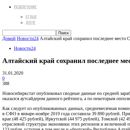
РАЗВЛЕЧЕНИЕ
ОТДЫХ
ДОСУГ
Домой
Новости24
Алтайский край сохранил последнее место 
Новости24
Алтайский край сохранил последнее ме
31.01.2020
0
388
Новосибиркстат опубликовал сводные данные по средней зараб
оказался аутсайдером данного рейтинга, а по некоторым оппози
Как следует из опубликованных данных, среднемесячная номина
в СФО в январе-ноябре 2019 года составила 39 890 рублей. Пр
крае (48 425 рублей), Иркутской (44 975 рублей), Томской (42
отраслевой структуры экономики этих регионов и величиной п
123 рубля, уступив в том числе и «братской» Республике Алтай