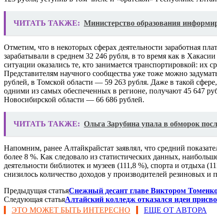
ЧИТАТЬ ТАКЖЕ:
Министерство образования информиру
Отметим, что в некоторых сферах деятельности заработная плат
зарабатывали в среднем 32 246 рубля, в то время как в Хакаси
ситуации оказались те, кто занимается транспортировкой: их с
Представителям научного сообщества уже тоже можно задуматьс
рублей, в Томской области — 59 263 рубля. Даже в такой сфер
одними из самых обеспеченных в регионе, получают 45 647 руб
Новосибирской области — 66 686 рублей.
ЧИТАТЬ ТАКЖЕ:
Ольга Зарубина упала в обморок посл
Напомним, ранее Алтайкрайстат заявлял, что средний показате
более 8 %. Как следовало из статистических данных, наибольше
деятельности библиотек и музеев (111,8 %), спорта и отдыха (1
снизилось количество доходов у производителей резиновых и пл
Предыдущая статья
Снежный десант главе Виктором Томенко
Следующая статья
Алтайский колледж отказался идеи присв
ЭТО МОЖЕТ БЫТЬ ИНТЕРЕСНО
ЕЩЕ ОТ АВТОРА