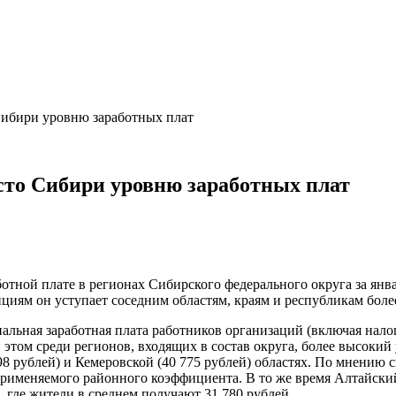
Сибири уровню заработных плат
сто Сибири уровню заработных плат
отной плате в регионах Сибирского федерального округа за янв
циям он уступает соседним областям, краям и республикам более,
льная заработная плата работников организаций (включая налог
и этом среди регионов, входящих в состав округа, более высоки
 498 рублей) и Кемеровской (40 775 рублей) областях. По мнению
рименяемого районного коэффициента. В то же время Алтайский 
, где жители в среднем получают 31 780 рублей.