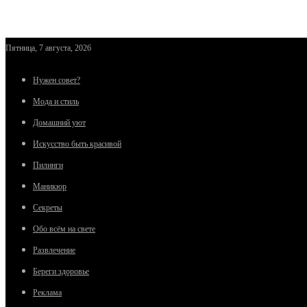
Пятница, 7 августа, 2026
Нужен совет?
Мода и стиль
Домашний уют
Искусство быть красивой
Пилинги
Маникюр
Секреты
Обо всём на свете
Развлечение
Береги здоровье
Реклама