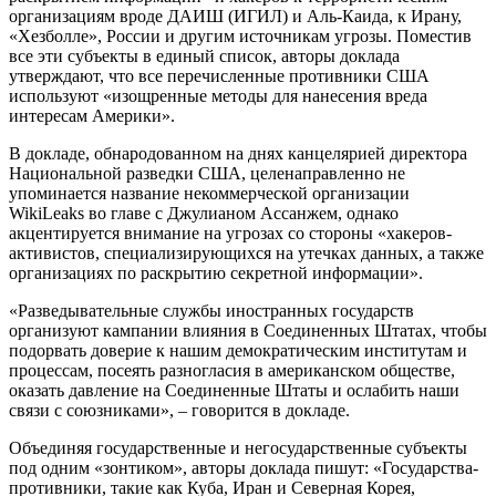
организациям вроде ДАИШ (ИГИЛ) и Аль-Каида, к Ирану,
«Хезболле», России и другим источникам угрозы. Поместив
все эти субъекты в единый список, авторы доклада
утверждают, что все перечисленные противники США
используют «изощренные методы для нанесения вреда
интересам Америки».
В докладе, обнародованном на днях канцелярией директора
Национальной разведки США, целенаправленно не
упоминается название некоммерческой организации
WikiLeaks во главе с Джулианом Ассанжем, однако
акцентируется внимание на угрозах со стороны «хакеров-
активистов, специализирующихся на утечках данных, а также
организациях по раскрытию секретной информации».
«Разведывательные службы иностранных государств
организуют кампании влияния в Соединенных Штатах, чтобы
подорвать доверие к нашим демократическим институтам и
процессам, посеять разногласия в американском обществе,
оказать давление на Соединенные Штаты и ослабить наши
связи с союзниками», – говорится в докладе.
Объединяя государственные и негосударственные субъекты
под одним «зонтиком», авторы доклада пишут: «Государства-
противники, такие как Куба, Иран и Северная Корея,