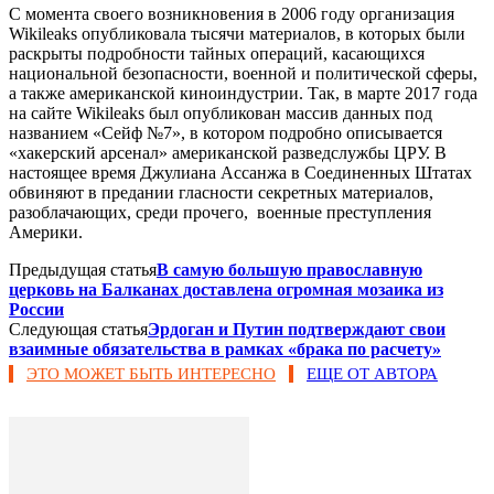
С момента своего возникновения в 2006 году организация
Wikileaks опубликовала тысячи материалов, в которых были
раскрыты подробности тайных операций, касающихся
национальной безопасности, военной и политической сферы,
а также американской киноиндустрии. Так, в марте 2017 года
на сайте Wikileaks был опубликован массив данных под
названием «Сейф №7», в котором подробно описывается
«хакерский арсенал» американской разведслужбы ЦРУ. В
настоящее время Джулиана Ассанжа в Соединенных Штатах
обвиняют в предании гласности секретных материалов,
разоблачающих, среди прочего, военные преступления
Америки.
Предыдущая статья
В самую большую православную
церковь на Балканах доставлена огромная мозаика из
России
Следующая статья
Эрдоган и Путин подтверждают свои
взаимные обязательства в рамках «брака по расчету»
ЭТО МОЖЕТ БЫТЬ ИНТЕРЕСНО
ЕЩЕ ОТ АВТОРА