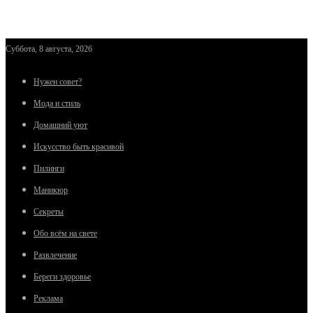
Суббота, 8 августа, 2026
Нужен совет?
Мода и стиль
Домашний уют
Искусство быть красивой
Пилинги
Маникюр
Секреты
Обо всём на свете
Развлечение
Береги здоровье
Реклама