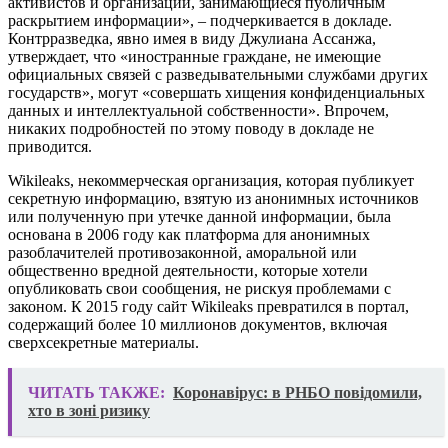
активистов и организации, занимающиеся публичным
раскрытием информации», – подчеркивается в докладе.
Контрразведка, явно имея в виду Джулиана Ассанжа,
утверждает, что «иностранные граждане, не имеющие
официальных связей с разведывательными службами других
государств», могут «совершать хищения конфиденциальных
данных и интеллектуальной собственности». Впрочем,
никаких подробностей по этому поводу в докладе не
приводится.
Wikileaks, некоммерческая организация, которая публикует
секретную информацию, взятую из анонимных источников
или полученную при утечке данной информации, была
основана в 2006 году как платформа для анонимных
разоблачителей противозаконной, аморальной или
общественно вредной деятельности, которые хотели
опубликовать свои сообщения, не рискуя проблемами с
законом. К 2015 году сайт Wikileaks превратился в портал,
содержащий более 10 миллионов документов, включая
сверхсекретные материалы.
ЧИТАТЬ ТАКЖЕ:
Коронавірус: в РНБО повідомили,
хто в зоні ризику