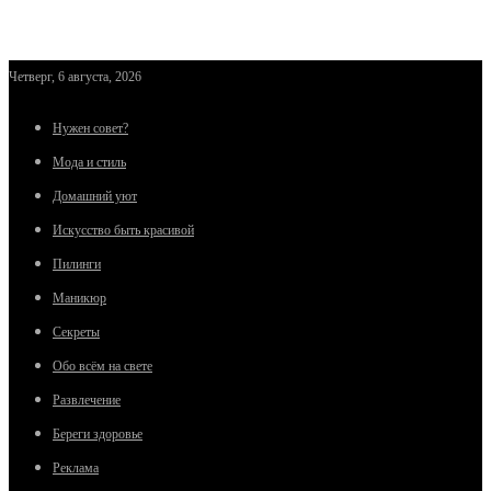
Четверг, 6 августа, 2026
Нужен совет?
Мода и стиль
Домашний уют
Искусство быть красивой
Пилинги
Маникюр
Секреты
Обо всём на свете
Развлечение
Береги здоровье
Реклама