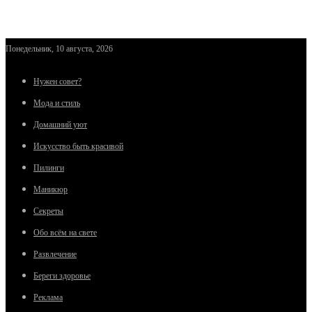
Понедельник, 10 августа, 2026
Нужен совет?
Мода и стиль
Домашний уют
Искусство быть красивой
Пилинги
Маникюр
Секреты
Обо всём на свете
Развлечение
Береги здоровье
Реклама