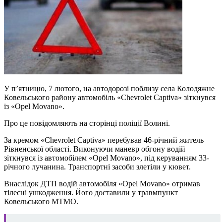
У п’ятницю, 7 лютого, на автодорозі поблизу села Колодяжне
Ковельського району автомобіль «Chevrolet Captiva» зіткнувся
із «Opel Movano».
Про це повідомляють на сторінці поліції Волині.
За кремом «Chevrolet Captiva» перебував 46-річний житель
Рівненської області. Виконуючи маневр обгону водій
зіткнувся із автомобілем «Opel Movano», під керуванням 33-
річного лучанина. Транспортні засоби злетіли у кювет.
Внаслідок ДТП водій автомобіля «Opel Movano» отримав
тілесні ушкодження. Його доставили у травмпункт
Ковельського МТМО.