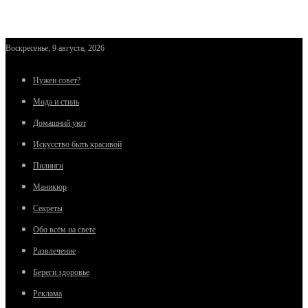
Воскресенье, 9 августа, 2026
Нужен совет?
Мода и стиль
Домашний уют
Искусство быть красивой
Пилинги
Маникюр
Секреты
Обо всём на свете
Развлечение
Береги здоровье
Реклама