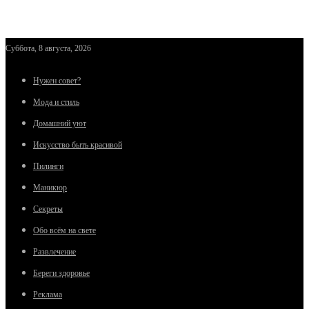
Суббота, 8 августа, 2026
Нужен совет?
Мода и стиль
Домашний уют
Искусство быть красивой
Пилинги
Маникюр
Секреты
Обо всём на свете
Развлечение
Береги здоровье
Реклама