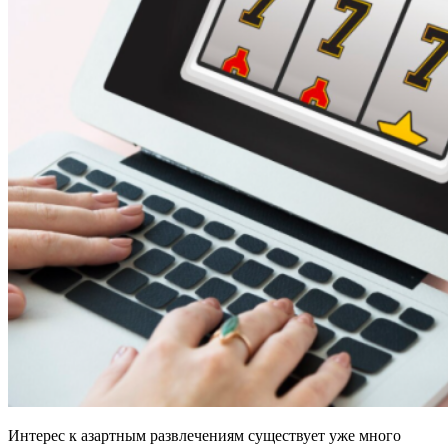
Интерес к азартным развлечениям существует уже много