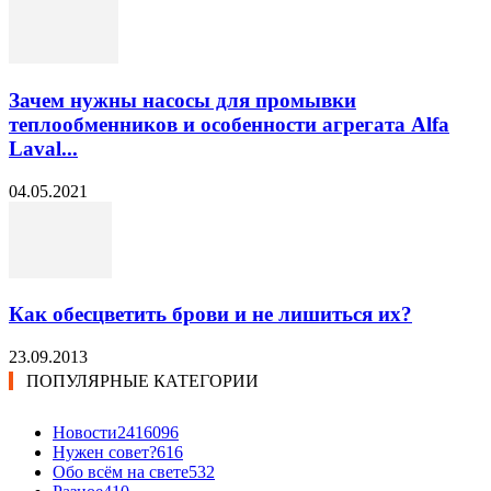
Зачем нужны насосы для промывки
теплообменников и особенности агрегата Alfa
Laval...
04.05.2021
Как обесцветить брови и не лишиться их?
23.09.2013
ПОПУЛЯРНЫЕ КАТЕГОРИИ
Новости24
16096
Нужен совет?
616
Обо всём на свете
532