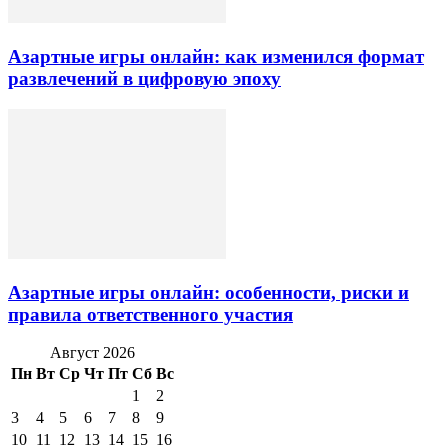
Азартные игры онлайн: как изменился формат
развлечений в цифровую эпоху
Азартные игры онлайн: особенности, риски и
правила ответственного участия
Август 2026
Пн
Вт
Ср
Чт
Пт
Сб
Вс
1
2
3
4
5
6
7
8
9
10
11
12
13
14
15
16