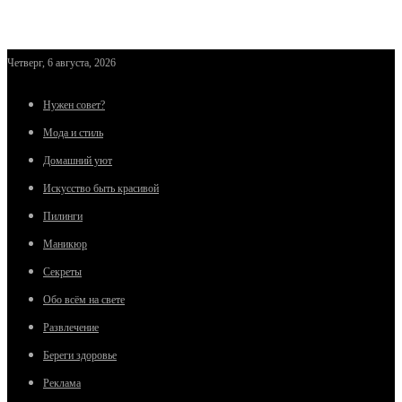
Четверг, 6 августа, 2026
Нужен совет?
Мода и стиль
Домашний уют
Искусство быть красивой
Пилинги
Маникюр
Секреты
Обо всём на свете
Развлечение
Береги здоровье
Реклама