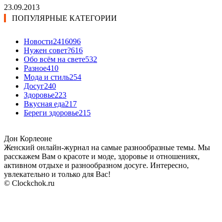
23.09.2013
ПОПУЛЯРНЫЕ КАТЕГОРИИ
Новости24
16096
Нужен совет?
616
Обо всём на свете
532
Разное
410
Мода и стиль
254
Досуг
240
Здоровье
223
Вкусная еда
217
Береги здоровье
215
Дон Корлеоне
Женский онлайн-журнал на самые разнообразные темы. Мы
расскажем Вам о красоте и моде, здоровье и отношениях,
активном отдыхе и разнообразном досуге. Интересно,
увлекательно и только для Вас!
© Clockchok.ru