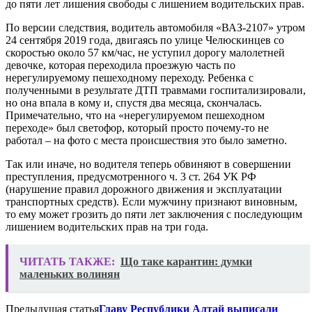
до пяти лет лишения свободы с лишением водительских прав.
По версии следствия, водитель автомобиля «ВАЗ-2107» утром
24 сентября 2019 года, двигаясь по улице Челюскинцев со
скоростью около 57 км/час, не уступил дорогу малолетней
девочке, которая переходила проезжую часть по
нерегулируемому пешеходному переходу. Ребенка с
полученными в результате ДТП травмами госпитализировали,
но она впала в кому и, спустя два месяца, скончалась.
Примечательно, что на «нерегулируемом пешеходном
переходе» был светофор, который просто почему-то не
работал – на фото с места происшествия это было заметно.
Так или иначе, но водителя теперь обвиняют в совершении
преступления, предусмотренного ч. 3 ст. 264 УК РФ
(нарушение правил дорожного движения и эксплуатации
транспортных средств). Если мужчину признают виновным,
то ему может грозить до пяти лет заключения с последующим
лишением водительских прав на три года.
ЧИТАТЬ ТАКЖЕ:
Що таке карантин: думки
маленьких волинян
Предыдущая статья
Главу Республики Алтай выписали