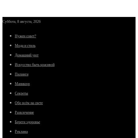
Суббота, 8 августа, 2026
Нужен совет?
Мода и стиль
Домашний уют
Искусство быть красивой
Пилинги
Маникюр
Секреты
Обо всём на свете
Развлечение
Береги здоровье
Реклама