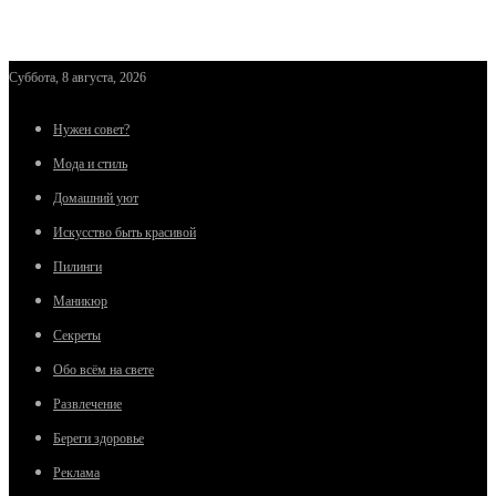
Суббота, 8 августа, 2026
Нужен совет?
Мода и стиль
Домашний уют
Искусство быть красивой
Пилинги
Маникюр
Секреты
Обо всём на свете
Развлечение
Береги здоровье
Реклама