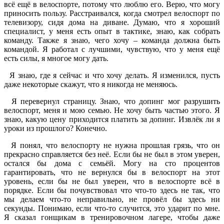
всё ещё в велоспорте, потому что люблю его. Верю, что могу
приносить пользу. Расстраивался, когда смотрел велоспорт по
телевизору, сидя дома на диване. Думаю, что я хороший
специалист, у меня есть опыт в тактике, знаю, как собрать
команду. Также я знаю, чего хочу – команда должна быть
командой. Я работал с лучшими, чувствую, что у меня ещё
есть силы, я многое могу дать.
Я знаю, где я сейчас и что хочу делать. Я изменился, пусть
даже некоторые скажут, что я никогда не меняюсь.
Я перевернул страницу. Знаю, что допинг мог разрушить
велоспорт, меня и мою семью. Не хочу быть частью этого. Я
знаю, какую цену приходится платить за допинг. Извлёк ли я
уроки из прошлого? Конечно.
Я понял, что велоспорту не нужна прошлая грязь, что он
прекрасно справляется без неё. Если бы не был в этом уверен,
остался бы дома с семьёй. Могу на сто процентов
гарантировать, что не вернулся бы в велоспорт на этот
уровень, если бы не был уверен, что в велоспорте всё в
порядке. Если бы почувствовал что что-то здесь не так, что
мы делаем что-то неправильно, не провёл бы здесь ни
секунды. Понимаю, если что-то случится, это ударит по мне.
Я сказал гонщикам в тренировочном лагере, чтобы даже