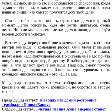
успех. Думаю, именно это и обсуждается со спонсорами, когда
задаются вопросы, в каком направлении двигаться, каковы
наши амбиции, как быстро получится добиться целей.
Считаю, сейчас важно понять, где мы находимся в данный
момент. Легко говорить, куда мы хотим двигаться, очень
легко. Но если мы не знаем, где находимся, никогда не найдём
верной дороги к успехам.
В этом году передо мной две ключевых задачи – контакты
внутри команды и командная работа. Они были главными
ценностями в двух моих предыдущих командах. Они важны,
на этом нам надо фокусироваться. Но сначала мне надо понять
людей, подноготную людей, рутину. Я наблюдаю, что делают
они, и что делают другие команды. Надеюсь, смогу помочь
этой команде подняться на более высокий уровень, стать
командой мирового класса – это наша цель.
Могу гарантировать, что мы собираемся стать очень
креативными, делать гонку зрелищной, не бороться за вторые
места».
Предыдущая статья
У Ківерцях невідомий розтрощив
термінали «ПриватБанку»
Следующая статья
55-летняя певица Азиза впервые станет