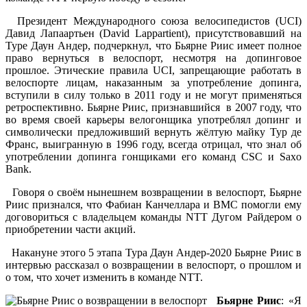
Президент Международного союза велосипедистов (UCI)
Давид Лапаартьен (David Lappartient), присутствовавший на
Туре Даун Андер, подчеркнул, что Бьярне Риис имеет полное
право вернуться в велоспорт, несмотря на допинговое
прошлое. Этические правила UCI, запрещающие работать в
велоспорте лицам, наказанным за употребление допинга,
вступили в силу только в 2011 году и не могут применяться
ретроспективно. Бьярне Риис, признавшийся в 2007 году, что
во время своей карьеры велогонщика употреблял допинг и
символически предложивший вернуть жёлтую майку Тур де
Франс, выигранную в 1996 году, всегда отрицал, что знал об
употреблении допинга гонщиками его команд CSC и Saxo
Bank.
Говоря о своём нынешнем возвращении в велоспорт, Бьярне
Риис признался, что Фабиан Канчеллара и BMC помогли ему
договориться с владельцем команды NTT Дугом Райдером о
приобретении части акций.
Накануне этого 5 этапа Тура Даун Андер-2020 Бьярне Риис в
интервью рассказал о возвращении в велоспорт, о прошлом и
о том, что хочет изменить в команде NTT.
Бьярне Риис
: «Я