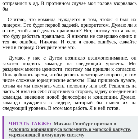
отправился в ад. В противном случае моя голова взорвалась
бы.
Считаю, что команда нуждается в том, чтобы я был их
лидером. Это будет первой задачей, приоритетом. Думаю ли я
о том, чтобы всё делать правильно? Нет, потому что я знаю,
что буду работать правильно. Я никогда не совершаю одних и
тех же ошибок. Никогда. И если я снова ошибусь, сажайте
меня в тюрьму. Обещайте мне это.
Думаю, у нас с Дугом возникло взаимопонимание, он
захотел поднять команду на следующий уровень. Мы
разделяем многие ценности, поэтому мы пришли к согласию.
Понадобилось время, чтобы решить некоторые вопросы, в том
числе сложные юридические аспекты. Нам пришлось думать,
хотим ли мы покупать часть, половину или всё. Решились на
часть. Я взял на себя спортивную сторону, задачу объединения
команды, введение новой философии и концепции. Думаю,
команда нуждается в лидере, который бы вывел их на
следующий уровень. В этом моя работа. Я к ней готов.
ЧИТАТЬ ТАКЖЕ:
Михаил Гинзбург призвал в
условиях коронавируса вспомнить о морской капусте,
укрепляющей иммунную систему