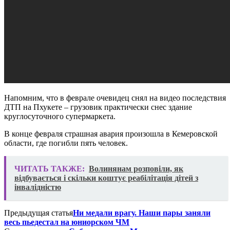
Напомним, что в феврале очевидец снял на видео последствия
ДТП на Пхукете – грузовик практически снес здание
круглосуточного супермаркета.
В конце февраля страшная авария произошла в Кемеровской
области, где погибли пять человек.
ЧИТАТЬ ТАКЖЕ:
Волинянам розповіли, як
відбувається і скільки коштує реабілітація дітей з
інвалідністю
Предыдущая статья
Ни медали врагу. Наши пары заняли
весь пьедестал на юниорском ЧМ