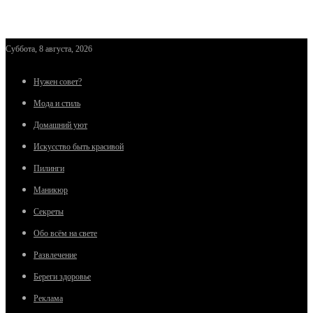
Суббота, 8 августа, 2026
Нужен совет?
Мода и стиль
Домашний уют
Искусство быть красивой
Пилинги
Маникюр
Секреты
Обо всём на свете
Развлечение
Береги здоровье
Реклама