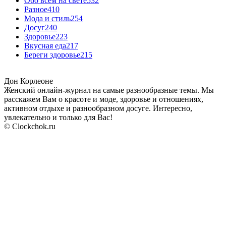
Обо всём на свете
532
Разное
410
Мода и стиль
254
Досуг
240
Здоровье
223
Вкусная еда
217
Береги здоровье
215
Дон Корлеоне
Женский онлайн-журнал на самые разнообразные темы. Мы
расскажем Вам о красоте и моде, здоровье и отношениях,
активном отдыхе и разнообразном досуге. Интересно,
увлекательно и только для Вас!
© Clockchok.ru