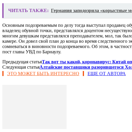
ЧИТАТЬ ТАКЖЕ:
Германия заподозрила «корыстные м
Основным подозреваемым по делу тогда выступал продавец обу
владелец обувной точки, представлялся доцентом несуществую
многим девушкам представлялся преподавателем, мол, так было
камере. Он довел свой план до конца во время следственного 
сомневаться в виновности подозреваемого. Об этом, в частнос
пост главы УВД по Барнаулу.
Предыдущая статья
Так вот ты какой, коронавирус: Китай 
Следующая статья
Алтайские поставщики разорившегося Хо
ЭТО МОЖЕТ БЫТЬ ИНТЕРЕСНО
ЕЩЕ ОТ АВТОРА