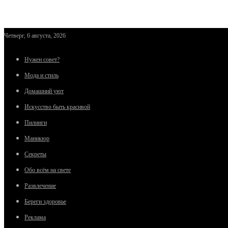
Четверг, 6 августа, 2026
Нужен совет?
Мода и стиль
Домашний уют
Искусство быть красивой
Пилинги
Маникюр
Секреты
Обо всём на свете
Развлечение
Береги здоровье
Реклама