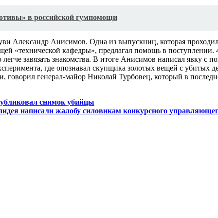
отивы» в российской гумпомощи
ви Александр Анисимов. Одна из выпускниц, которая проходила 
щей «технической кафедры», предлагал помощь в поступлении. 4
 легче завязать знакомства. В итоге Анисимов написал явку с п
эксперимента, где опознавал скупщика золотых вещей с убитых д
ти, говорил генерал-майор Николай Турбовец, который в послед
опубликовал снимок убийцы
лидея написали жалобу силовикам конкурсного управляюще