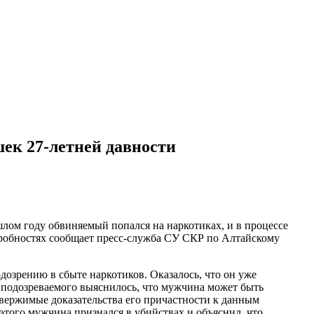
ек 27-летней давности
шлом году обвиняемый попался на наркотиках, и в процессе
одробностях сообщает пресс-служба СУ СКР по Алтайскому
дозрению в сбыте наркотиков. Оказалось, что он уже
 подозреваемого выяснилось, что мужчина может быть
овержимые доказательства его причастности к данным
 этого мужчина признался в убийствах и объяснил, что