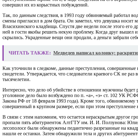
совершил их из корыстных побуждений.
Так, по данным следствия, в 1993 году обвиняемый работал во
смены пригласил в дом брата. Он заметил, что девушка носит 
Власихинского кладбища. Спустя две недели после этого его д
ней в гости якобы решить некую проблему. Когда друг вышел и
скрылись. Украденные вещи они продали, а деньги забрали себ
ЧИТАТЬ ТАКЖЕ:
Медведев написал колонку: раскрит
Как уточнили в следкоме, данные преступления, совершенные в
свидетели. Утверждается, что следователи краевого СК не раз
тысячелетии.
Интересно, что дело об убийстве в отношении мужчины будет р
уголовное дело было возбуждено по п. «а», «з» ст. 102 УК Р
Закона РФ от 18 февраля 1993 года). Кроме того, обвиняемому 
совершенный в крупном размере, если при этом преступление н
В связи с этим напомним, что остается нераскрытым другое гр
пропали пять абитуриенток АлтГТУ им. И. И. Ползунова: Юлия
лесополосе были обнаружены педантично разрезанные на квадр
нашли ее останки. Затем обнаружили тела и других абитуриент