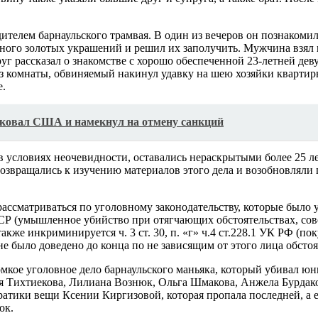
дителем барнаульского трамвая. В один из вечеров он познакоми
много золотых украшений и решил их заполучить. Мужчина взял шн
руг рассказал о знакомстве с хорошо обеспеченной 23-летней дев
з комнаты, обвиняемый накинул удавку на шею хозяйки квартиры
е.
иковал США и намекнул на отмену санкций
 условиях неочевидности, оставались нераскрытыми более 25 лет
 возвращались к изучению материалов этого дела и возобновляли
ассматриваться по уголовному законодательству, которые было 
СФСР (умышленное убийство при отягчающих обстоятельствах, со
также инкриминируется ч. 3 ст. 30, п. «г» ч.4 ст.228.1 УК РФ (п
е было доведено до конца по не зависящим от этого лица обстоя
омкое уголовное дело барнаульского маньяка, который убивал юн
 Тихтиекова, Лилиана Вознюк, Ольга Шмакова, Анжела Бурдаков
атики вещи Ксении Киргизовой, которая пропала последней, а 
ок.