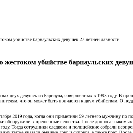
током убийстве барнаульских девушек 27-летней давности
о жестоком убийстве барнаульских девуш
вах двух девушек из Барнаула, совершенных в 1993 году. В про
ранителям, что он может быть причастен к двум убийствам. О п
тябре 2019 года, когда они приметили 59-летнего мужчину по по
ске обнаружили запрещенные вещества. После допроса знакомых
году. Тогда сотрудники следкома и полицейские собрали неопр
 вину также указали бывшие друг и супруга, а также брат. После