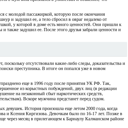
лся с молодой пассажиркой, которую после окончания
ур и задушил ее, а тело сбросил в овраг недалеко от
ушкой, у которой в доме есть много ценностей. Они пришли к
 и также задушил ее. После этого друзья забрали ценности и
, поскольку отсутствовали какие-либо следы, доказательства и
 поиски преступника. В итоге он попался уже в новом
упразднено еще в 1996 году после принятия УК РФ. Так,
вершенное из корыстных побуждений, двух лиц (в редакции
окушение на незаконный сбыт наркотических средств,
тельствам). Вскоре мужчина предстанет перед судом.
ых девушек. История произошла еще летом 2000 года, когда
а и Ксения Киргизова. Девочкам было по 16-17 лет. Позже в
еще через месяц в прилегающем к Барнаулу Калманском районе