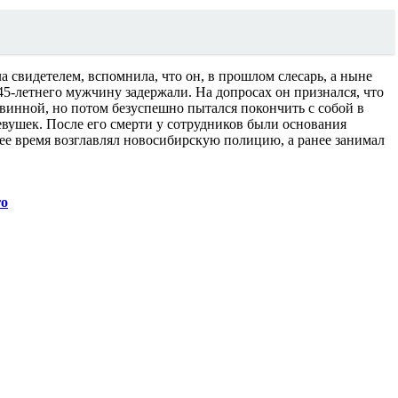
свидетелем, вспомнила, что он, в прошлом слесарь, а ныне
5-летнего мужчину задержали. На допросах он признался, что
овинной, но потом безуспешно пытался покончить с собой в
евушек. После его смерти у сотрудников были основания
нее время возглавлял новосибирскую полицию, а ранее занимал
го