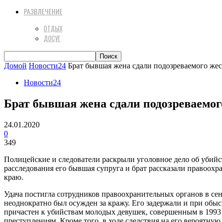
РАЗВЛЕЧЕНИЕ
ОТДЫХ
ДОСУГ
Домой
Новости24
Брат бывшая жена сдали подозреваемого жес
Новости24
Брат бывшая жена сдали подозреваемог
24.01.2020
0
349
Полицейские и следователи раскрыли уголовное дело об убийст
расследования его бывшая супруга и брат рассказали правоох
краю.
Удача постигла сотрудников правоохранительных органов в сен
неоднократно был осужден за кражу. Его задержали и при обы
причастен к убийствам молодых девушек, совершенным в 1993 
преступлениям. Кроме того, в ходе следствия на его вероятную