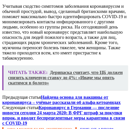
Учитывая сходство симптомов заболевания коронавирусом и
обычной простудой, вывод, сделанный британскими врачами,
поможет максимально быстро идентифицировать COVID-19 и
минимизировать контакты инфицированного с другими
людьми, особенно из группы риска. На сегодняшний день
известно, что новый коронавирус представляет наибольшую
опасность для людей пожилого возраста, а также для лиц,
страдающих рядом хронических заболеваний. Кроме того,
мужчины переносят болезнь тяжелее, чем женщины. Также
тяжело приходится всем, кто имеет пристрастие к
табакокурению.
ЧИТАТЬ ТАКЖЕ:
Дерипаска считает, что ЦБ должен
снизить ключевую ставку до 4%: «Иначе мы опять
скатимся в болото»
Предыдущая статья
Найдена основа для вакцины от
коронавируса – учёные рассказали об альфа-кетоамидах
Следующая статья
Коронавирус в Германии — последние
новости сегодня 24 марта 2020: В ФРГ штраф за покупки
впрок, и вводят беспрецедентные меры карантина в связи
с COVID-19