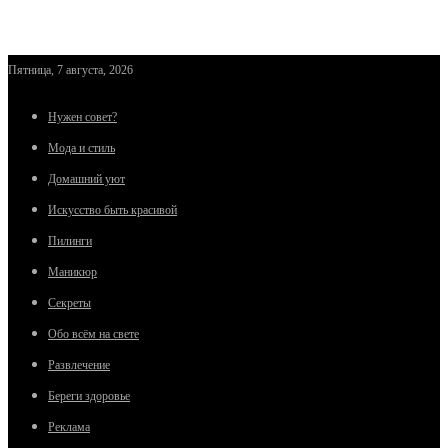
Пятница, 7 августа, 2026
Нужен совет?
Мода и стиль
Домашний уют
Искусство быть красивой
Пилинги
Маникюр
Секреты
Обо всём на свете
Развлечение
Береги здоровье
Реклама