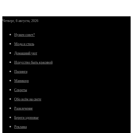
Четверг, 6 августа, 2026
Нужен совет?
Мода и стиль
Домашний уют
Искусство быть красивой
Пилинги
Маникюр
Секреты
Обо всём на свете
Развлечение
Береги здоровье
Реклама