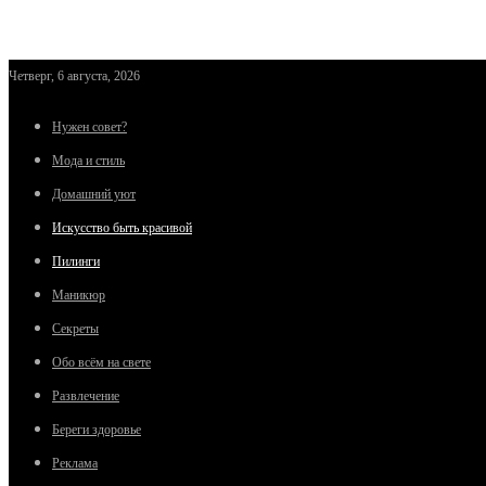
Четверг, 6 августа, 2026
Нужен совет?
Мода и стиль
Домашний уют
Искусство быть красивой
Пилинги
Маникюр
Секреты
Обо всём на свете
Развлечение
Береги здоровье
Реклама