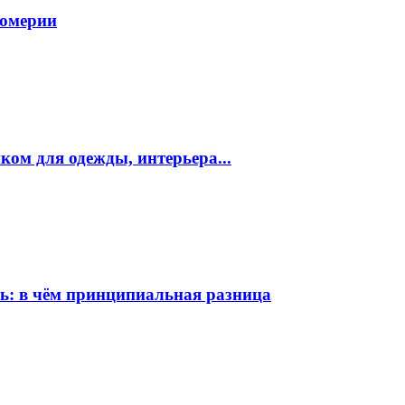
фюмерии
ком для одежды, интерьера...
ь: в чём принципиальная разница