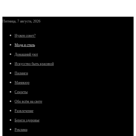
Пятница, 7 августа, 2026
Нужен совет?
Мода и стиль
Домашний уют
Искусство быть красивой
Пилинги
Маникюр
Секреты
Обо всём на свете
Развлечение
Береги здоровье
Реклама